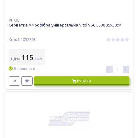
VITOL
Серветка мікрофібра універсальна Vitol VSC 3530 35х30см
Код: N1052863
115
ціна
грн
В наявності
-
+
КУПИТИ