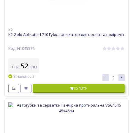
K2
K2 Gold Aplikator L710 Губка-аплікатор для восків та поліролів
Код: N1045576
52
ціна
грн
В наявності
-
+
КУПИТИ