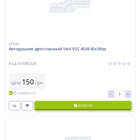
VITOL
Авторушник двосторонній Vitol VSC 4538 45х38см
Код: N1045329
150
ціна
грн
В наявності
-
+
КУПИТИ