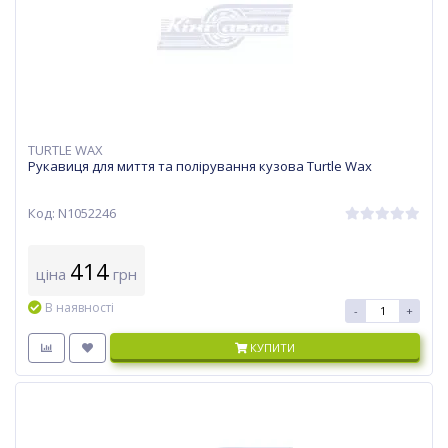
TURTLE WAX
Рукавиця для миття та полірування кузова Turtle Wax
Код: N1052246
414
ціна
грн
В наявності
-
+
КУПИТИ