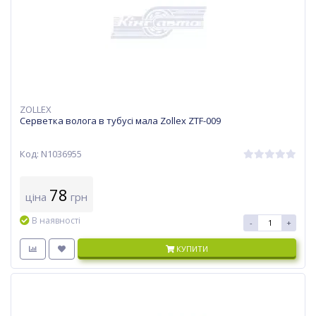
ZOLLEX
Серветка волога в тубусі мала Zollex ZTF-009
Код: N1036955
78
ціна
грн
В наявності
-
+
КУПИТИ