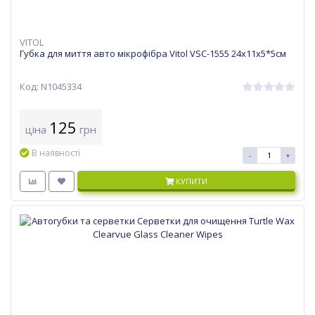
VITOL
Губка для миття авто мікрофібра Vitol VSC-1555 24х11х5*5см
Код: N1045334
125
ціна
грн
В наявності
-
+
КУПИТИ