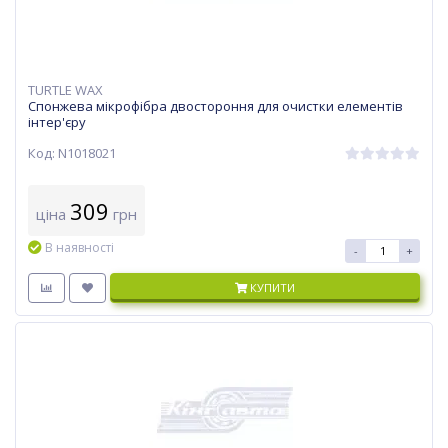
TURTLE WAX
Спонжева мікрофібра двостороння для очистки елементів
інтер'єру
Код: N1018021
309
ціна
грн
В наявності
-
+
КУПИТИ