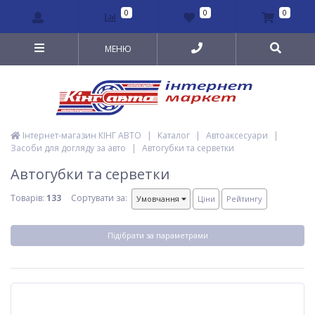
0
0
0
МЕНЮ
Інтернет-магазин КІНГ АВТО
|
Каталог
|
Автоаксесуари
|
Засоби для догляду за авто
|
Автогубки та серветки
Автогубки та серветки
Товарів:
133
Сортувати за:
Умовчання
Ціни
Рейтингу
Підібрати за параметрами