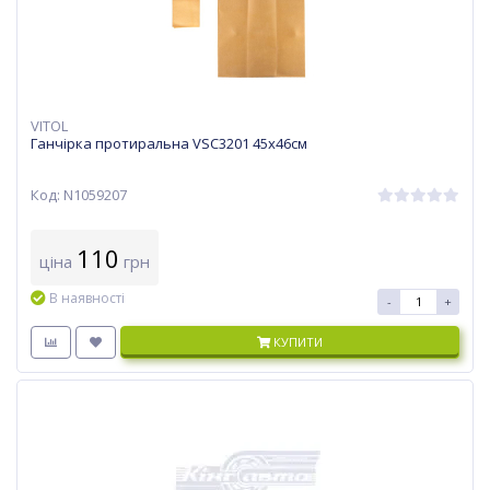
VITOL
Ганчірка протиральна VSC3201 45х46см
Код: N1059207
110
ціна
грн
В наявності
-
+
КУПИТИ