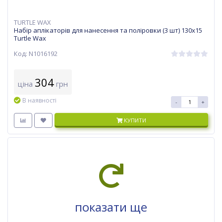
TURTLE WAX
Набір аплікаторів для нанесення та поліровки (3 шт) 130х15
Turtle Wax
Код: N1016192
304
ціна
грн
В наявності
-
+
КУПИТИ
показати ще