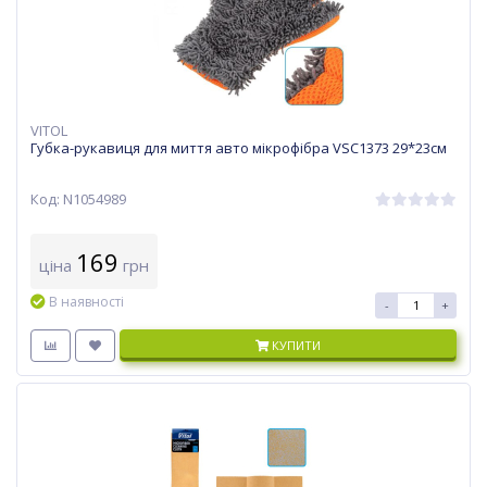
VITOL
Губка-рукавиця для миття авто мікрофібра VSC1373 29*23см
Код: N1054989
169
ціна
грн
В наявності
-
+
КУПИТИ