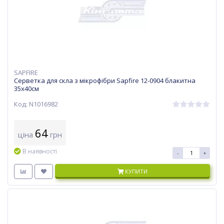
SAPFIRE
Серветка для скла з мікрофібри Sapfire 12-0904 блакитна
35x40см
Код: N1016982
64
ціна
грн
В наявності
-
+
КУПИТИ