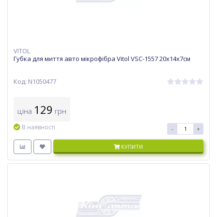
VITOL
Губка для миття авто мікрофібра Vitol VSC-1557 20х14х7см
Код: N1050477
129
ціна
грн
В наявності
-
+
КУПИТИ