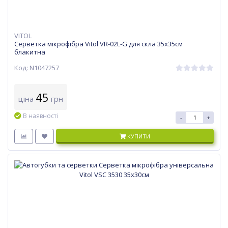
VITOL
Серветка мікрофібра Vitol VR-02L-G для скла 35х35см
блакитна
Код: N1047257
45
ціна
грн
В наявності
-
+
КУПИТИ