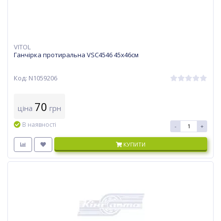
VITOL
Ганчірка протиральна VSC4546 45х46см
Код: N1059206
70
ціна
грн
В наявності
-
+
КУПИТИ