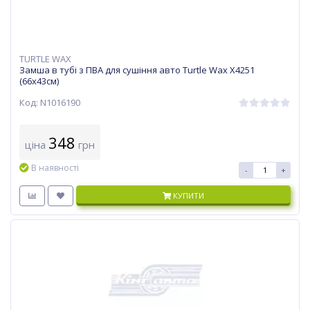
TURTLE WAX
Замша в тубі з ПВА для сушіння авто Turtle Wax X4251
(66х43см)
Код: N1016190
348
ціна
грн
В наявності
-
+
КУПИТИ