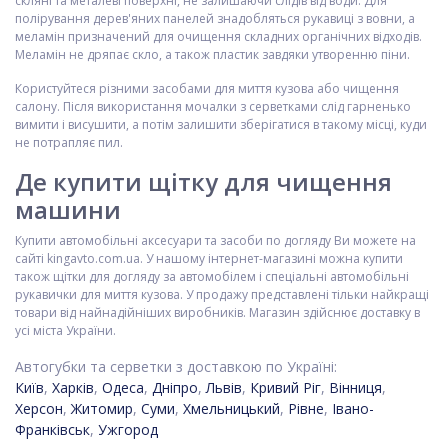
скляні та металеві поверхні, не залишаючи слідів від води. Для
полірування дерев'яних панелей знадобляться рукавиці з вовни, а
меламін призначений для очищення складних органічних відходів.
Меламін не дряпає скло, а також пластик завдяки утворенню піни.
Користуйтеся різними засобами для миття кузова або чищення
салону. Після використання мочалки з серветками слід гарненько
вимити і висушити, а потім залишити зберігатися в такому місці, куди
не потрапляє пил.
Де купити щітку для чищення
машини
Купити автомобільні аксесуари та засоби по догляду Ви можете на
сайті kingavto.com.ua. У нашому інтернет-магазині можна купити
також щітки для догляду за автомобілем і спеціальні автомобільні
рукавички для миття кузова. У продажу представлені тільки найкращі
товари від найнадійніших виробників. Магазин здійснює доставку в
усі міста України.
Автогубки та серветки з доставкою по Україні:
Київ
,
Харків
,
Одеса
,
Дніпро
,
Львів
,
Кривий Ріг
,
Вінниця
,
Херсон
,
Житомир
,
Суми
,
Хмельницький
,
Рівне
,
Івано-
Франківськ
,
Ужгород