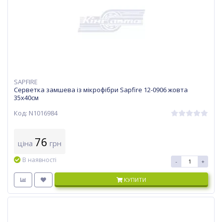
SAPFIRE
Серветка замшева із мікрофібри Sapfire 12-0906 жовта
35х40см
Код: N1016984
76
ціна
грн
В наявності
-
+
КУПИТИ