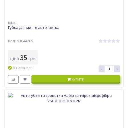
KING
Губка для миття авто Іветка
Код: N1044209
35
ціна
грн
В наявності
-
+
КУПИТИ