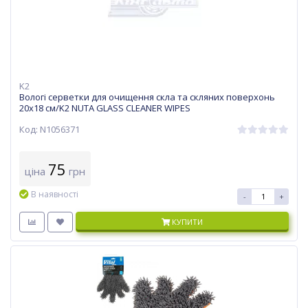
K2
Вологі серветки для очищення скла та скляних поверхонь
20x18 см/K2 NUTA GLASS CLEANER WIPES
Код: N1056371
75
ціна
грн
В наявності
-
+
КУПИТИ