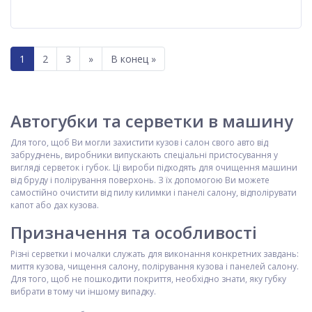
1
2
3
»
В конец »
Автогубки та серветки в машину
Для того, щоб Ви могли захистити кузов і салон свого авто від
забруднень, виробники випускають спеціальні пристосування у
вигляді серветок і губок. Ці вироби підходять для очищення машини
від бруду і полірування поверхонь. З їх допомогою Ви можете
самостійно очистити від пилу килимки і панелі салону, відполірувати
капот або дах кузова.
Призначення та особливості
Різні серветки і мочалки служать для виконання конкретних завдань:
миття кузова, чищення салону, полірування кузова і панелей салону.
Для того, щоб не пошкодити покриття, необхідно знати, яку губку
вибрати в тому чи іншому випадку.