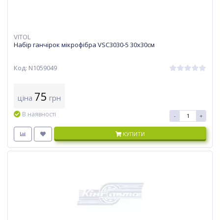
VITOL
Набір ганчірок мікрофібра VSC3030-5 30x30см
Код: N1059049
75
ціна
грн
В наявності
-
+
КУПИТИ