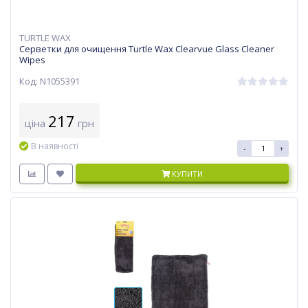
TURTLE WAX
Серветки для очищення Turtle Wax Clearvue Glass Cleaner
Wipes
Код: N1055391
217
ціна
грн
В наявності
-
+
КУПИТИ