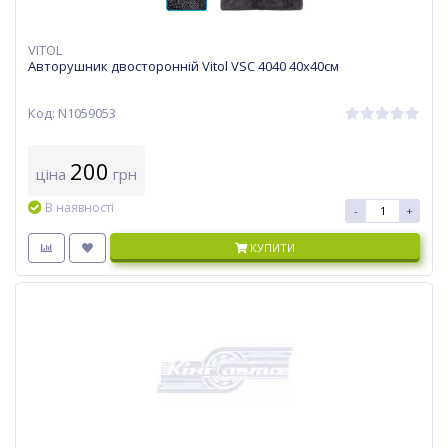
VITOL
Авторушник двосторонній Vitol VSC 4040 40х40см
Код: N1059053
200
ціна
грн
В наявності
-
+
КУПИТИ