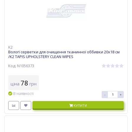
K2
Вологі серветки для очищення тканинної оббивки 20x18 см
/K2 TAPIS UPHOLSTERY CLEAN WIPES
Код: N1056373
78
ціна
грн
В наявності
-
+
КУПИТИ