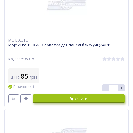
MOJE AUTO
Moje Auto 19-056E Серветки для панелі блискучі (24шт)
Код: 00596078
85
ціна
грн
В наявності
-
+
КУПИТИ