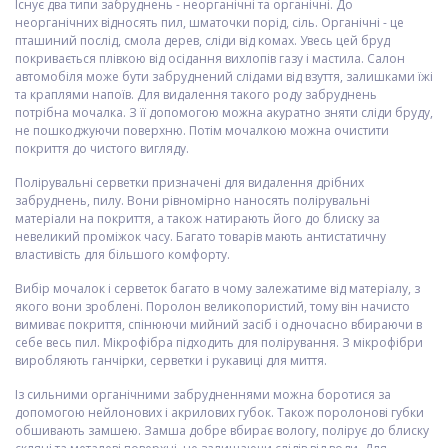
Існує два типи забруднень - неорганічні та органічні. До
неорганічних відносять пил, шматочки порід, сіль. Органічні - це
пташиний послід, смола дерев, сліди від комах. Увесь цей бруд
покривається плівкою від осідання вихлопів газу і мастила. Салон
автомобіля може бути забруднений слідами від взуття, залишками їжі
та краплями напоїв. Для видалення такого роду забруднень
потрібна мочалка. З її допомогою можна акуратно зняти сліди бруду,
не пошкоджуючи поверхню. Потім мочалкою можна очистити
покриття до чистого вигляду.
Полірувальні серветки призначені для видалення дрібних
забруднень, пилу. Вони рівномірно наносять полірувальні
матеріали на покриття, а також натирають його до блиску за
невеликий проміжок часу. Багато товарів мають антистатичну
властивість для більшого комфорту.
Вибір мочалок і серветок багато в чому залежатиме від матеріалу, з
якого вони зроблені. Поролон великопористий, тому він начисто
вимиває покриття, спінюючи мийний засіб і одночасно вбираючи в
себе весь пил. Мікрофібра підходить для полірування. З мікрофібри
виробляють ганчірки, серветки і рукавиці для миття.
Із сильними органічними забрудненнями можна боротися за
допомогою нейлонових і акрилових губок. Також поролонові губки
обшивають замшею. Замша добре вбирає вологу, полірує до блиску