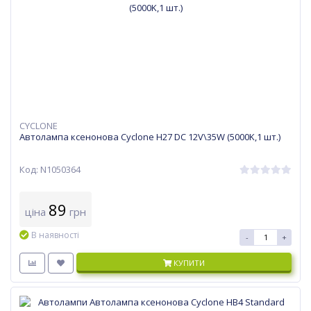
CYCLONE
Автолампа ксенонова Cyclone H27 DC 12V\35W (5000K,1 шт.)
Код: N1050364
89
ціна
грн
В наявності
-
+
КУПИТИ