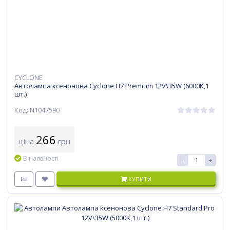
CYCLONE
Автолампа ксенонова Cyclone H7 Premium 12V\35W (6000K,1
шт.)
Код: N1047590
266
ціна
грн
В наявності
-
+
КУПИТИ