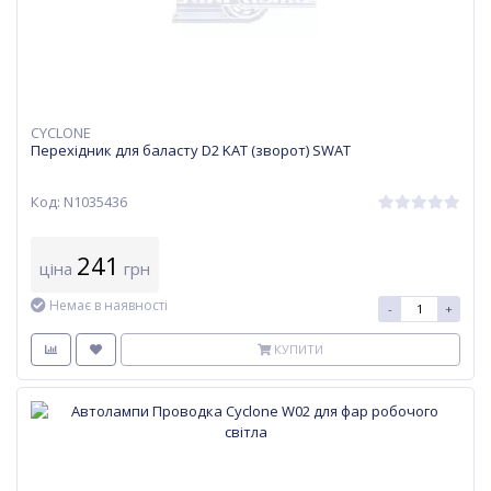
CYCLONE
Перехідник для баласту D2 KAT (зворот) SWAT
Код: N1035436
241
ціна
грн
Немає в наявності
-
+
КУПИТИ