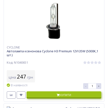
CYCLONE
Автолампа ксенонова Cyclone H3 Premium 12V\35W (5000K,1
шт.)
Код: N1040651
247
ціна
грн
В наявності
-
+
КУПИТИ