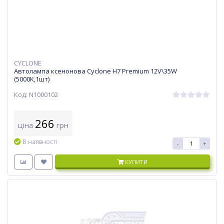
CYCLONE
Автолампа ксенонова Cyclone H7 Premium 12V\35W
(5000K,1шт)
Код: N1000102
266
ціна
грн
В наявності
-
+
КУПИТИ