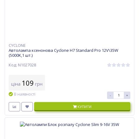
CYCLONE
Автолампа ксенонова Cyclone H7 Standard Pro 12V\35W
(5000K,1 шт.)
Код: N1027028
109
ціна
грн
В наявності
-
+
КУПИТИ