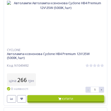
CYCLONE
Автолампа ксенонова Cyclone HB4 Premium 12V\35W
(5000K,1шт)
Код: N1049492
266
ціна
грн
В наявності
-
+
КУПИТИ