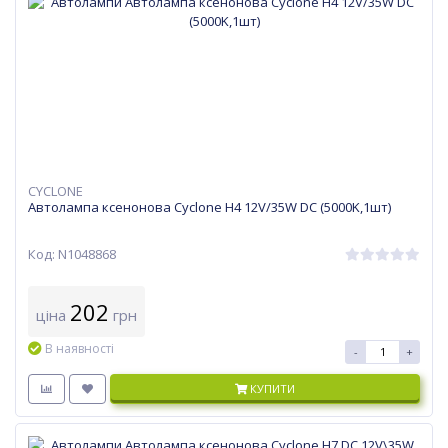
CYCLONE
Автолампа ксенонова Cyclone H4 12V/35W DC (5000K,1шт)
Код: N1048868
202
ціна
грн
В наявності
-
+
КУПИТИ