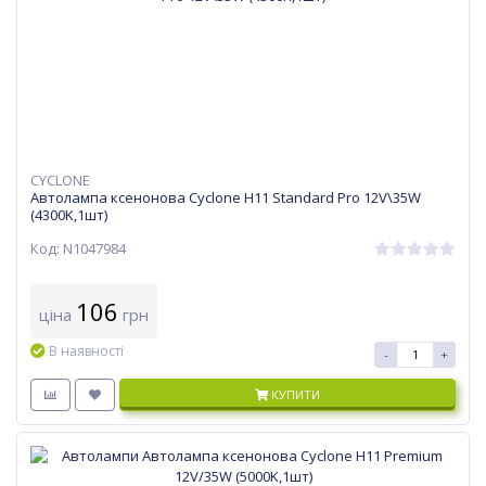
CYCLONE
Автолампа ксенонова Cyclone H11 Standard Pro 12V\35W
(4300K,1шт)
Код: N1047984
106
ціна
грн
В наявності
-
+
КУПИТИ