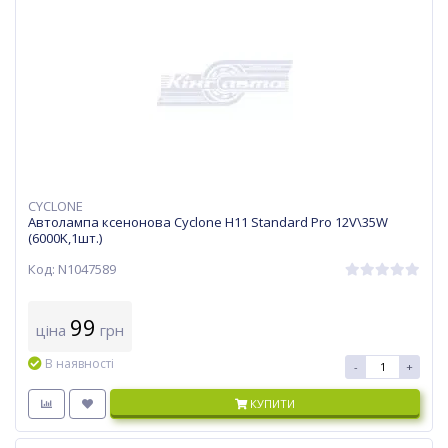
CYCLONE
Автолампа ксенонова Cyclone H11 Standard Pro 12V\35W
(6000K,1шт.)
Код: N1047589
99
ціна
грн
В наявності
-
+
КУПИТИ