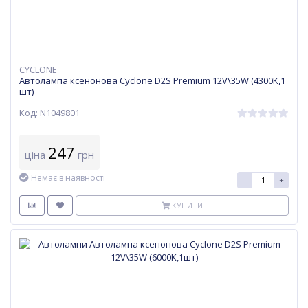
CYCLONE
Автолампа ксенонова Cyclone D2S Premium 12V\35W (4300K,1
шт)
Код: N1049801
247
ціна
грн
Немає в наявності
-
+
КУПИТИ