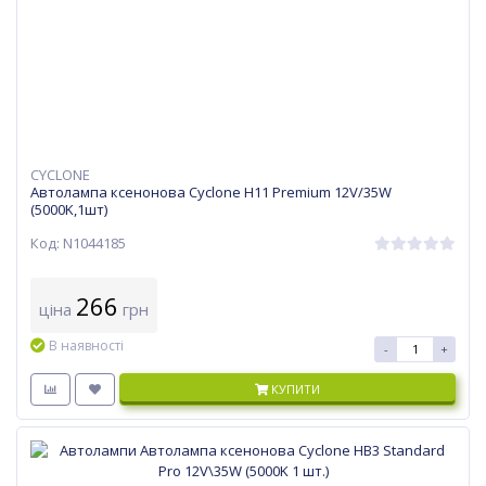
CYCLONE
Автолампа ксенонова Cyclone H11 Premium 12V/35W
(5000K,1шт)
Код: N1044185
266
ціна
грн
В наявності
-
+
КУПИТИ