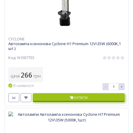
CYCLONE
Автолампа ксенонова Cyclone H1 Premium 12V\35W (6000K,1
шт.)
Код: N1007755
266
ціна
грн
В наявності
-
+
КУПИТИ