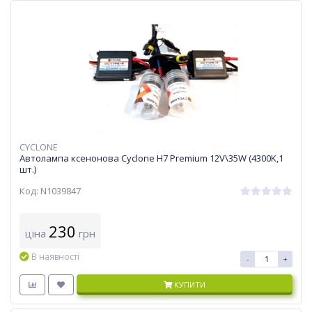
CYCLONE
Автолампа ксенонова Cyclone H7 Premium 12V\35W (4300K,1
шт.)
Код: N1039847
230
ціна
грн
В наявності
-
+
КУПИТИ