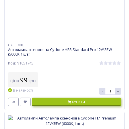
CYCLONE
Автолампа ксенонова Cyclone HB3 Standard Pro 12V\35W
(5000K 1 шт.)
Код: N1051745
99
ціна
грн
В наявності
-
+
КУПИТИ