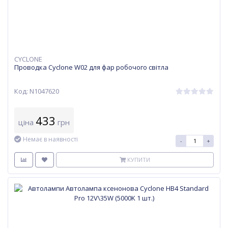
CYCLONE
Проводка Cyclone W02 для фар робочого світла
Код: N1047620
433
ціна
грн
Немає в наявності
-
+
КУПИТИ