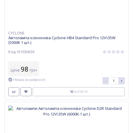
CYCLONE
Автолампа ксенонова Cyclone HB4 Standard Pro 12V\35W
(5000K 1 шт.)
Код: N1036636
98
ціна
грн
Немає в наявності
-
+
КУПИТИ