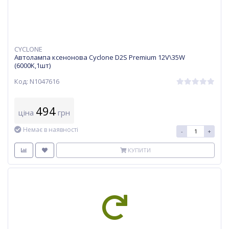
CYCLONE
Автолампа ксенонова Cyclone D2S Premium 12V\35W
(6000K,1шт)
Код: N1047616
494
ціна
грн
Немає в наявності
-
+
КУПИТИ