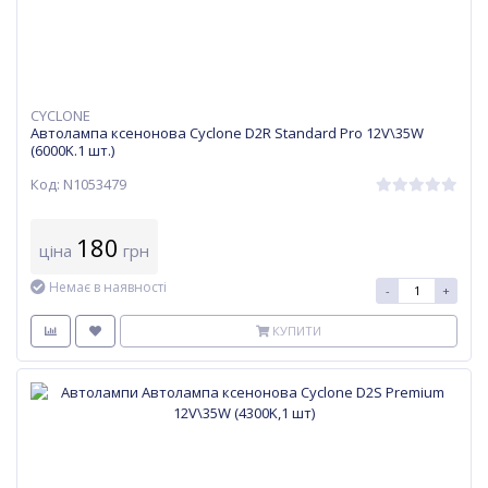
CYCLONE
Автолампа ксенонова Cyclone D2R Standard Pro 12V\35W
(6000K.1 шт.)
Код: N1053479
180
ціна
грн
Немає в наявності
-
+
КУПИТИ