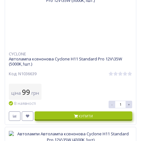
CYCLONE
Автолампа ксенонова Cyclone H11 Standard Pro 12V\35W
(5000K,1шт.)
Код: N1036639
99
ціна
грн
В наявності
-
+
КУПИТИ