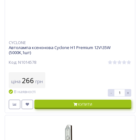
CYCLONE
Автолампа ксенонова Cyclone H1 Premium 12V\35W
(5000K,1шт)
Код: N1014578
266
ціна
грн
В наявності
-
+
КУПИТИ