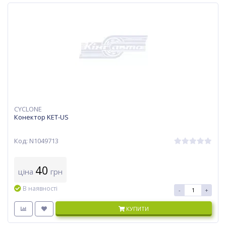
CYCLONE
Конектор KET-US
Код: N1049713
40
ціна
грн
В наявності
-
+
КУПИТИ