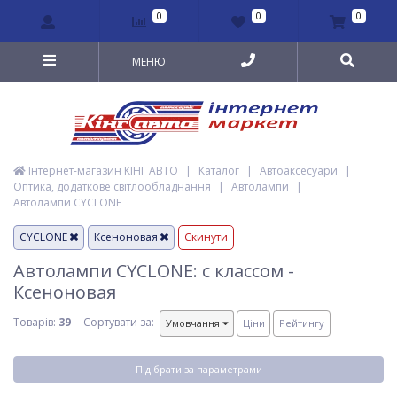
0
0
0
МЕНЮ
Інтернет-магазин КІНГ АВТО
|
Каталог
|
Автоаксесуари
|
Оптика, додаткове світлообладнання
|
Автолампи
|
Автолампи CYCLONE
CYCLONE
Ксеноновая
Скинути
Автолампи CYCLONE: с классом -
Ксеноновая
Товарів:
39
Сортувати за:
Умовчання
Ціни
Рейтингу
Підібрати за параметрами