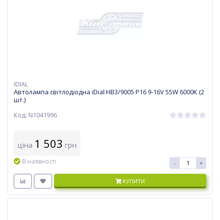
IDIAL
Автолампа світлодіодна iDial HB3/9005 P16 9-16V 55W 6000K (2
шт.)
Код: N1041996
1 503
ціна
грн
В наявності
-
+
КУПИТИ