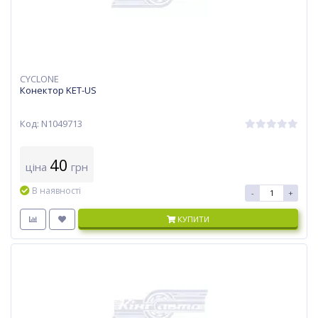
CYCLONE
Конектор KET-US
Код: N1049713
40
ціна
грн
В наявності
-
+
КУПИТИ