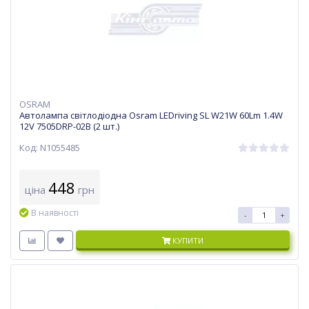
OSRAM
Автолампа світлодіодна Osram LEDriving SL W21W 60Lm 1.4W
12V 7505DRP-02B (2 шт.)
Код: N1055485
448
ціна
грн
В наявності
-
+
КУПИТИ