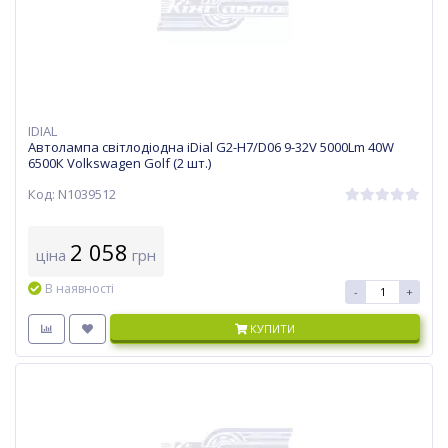
IDIAL
Автолампа світлодіодна iDial G2-H7/D06 9-32V 5000Lm 40W
6500К Volkswagen Golf (2 шт.)
Код: N1039512
2 058
ціна
грн
В наявності
-
+
КУПИТИ