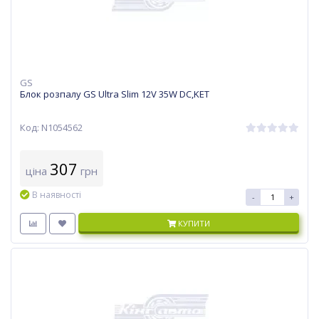
GS
Блок розпалу GS Ultra Slim 12V 35W DC,KET
Код: N1054562
307
ціна
грн
В наявності
-
+
КУПИТИ