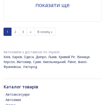
показати ще
1
2
3
»
В конец »
Автолампи з доставкою по Україні:
Київ
,
Харків
,
Одеса
,
Дніпро
,
Львів
,
Кривий Ріг
,
Вінниця
,
Херсон
,
Житомир
,
Суми
,
Хмельницький
,
Рівне
,
Івано-
Франківськ
,
Ужгород
Каталог товарів
-
Автоаксесуари
-
Автохімія