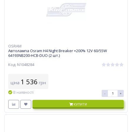
OSRAM
Автолампа Osram H4 Night Breaker +200% 12V 60/55W
64193NB200-HCB-DUO (2 шт.)
Код: N1048284
1 536
ціна
грн
В наявності
-
+
КУПИТИ