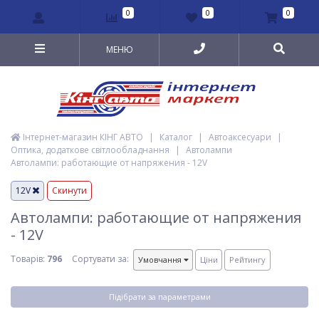
0
0
0
МЕНЮ
Інтернет-магазин КІНГ АВТО
|
Каталог
|
Автоаксесуари
|
Оптика, додаткове світлообладнання
|
Автолампи
Автолампи: работающие от напряжения - 12V
12V
Скинути
Автолампи: работающие от напряжения
- 12V
Товарів:
796
Сортувати за:
Умовчання
Ціни
Рейтингу
Підібрати за параметрами