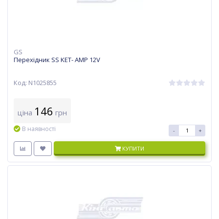
GS
Перехідник SS KET- AMP 12V
Код: N1025855
146
ціна
грн
В наявності
-
+
КУПИТИ