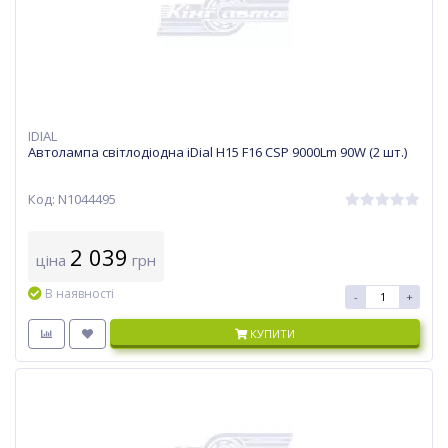
IDIAL
Автолампа світлодіодна iDial H15 F16 CSP 9000Lm 90W (2 шт.)
Код: N1044495
2 039
ціна
грн
В наявності
-
+
КУПИТИ