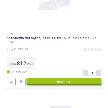
IDIAL
Автолампа світлодіодна iDial HB3/9005 Double Color COB (2
шт.)
Код: N1012499
812
ціна
грн
В наявності
-
+
КУПИТИ