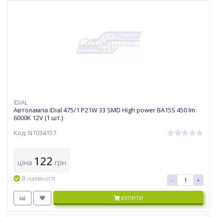
IDIAL
Автолампа iDial 475/1 P21W 33 SMD High power BA15S 450 lm
6000K 12V (1 шт.)
Код: N1034157
122
ціна
грн
В наявності
-
+
КУПИТИ