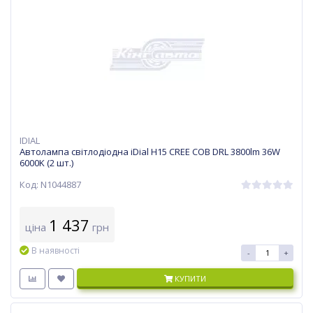
IDIAL
Автолампа світлодіодна iDial H15 CREE COB DRL 3800lm 36W
6000K (2 шт.)
Код: N1044887
1 437
ціна
грн
В наявності
-
+
КУПИТИ