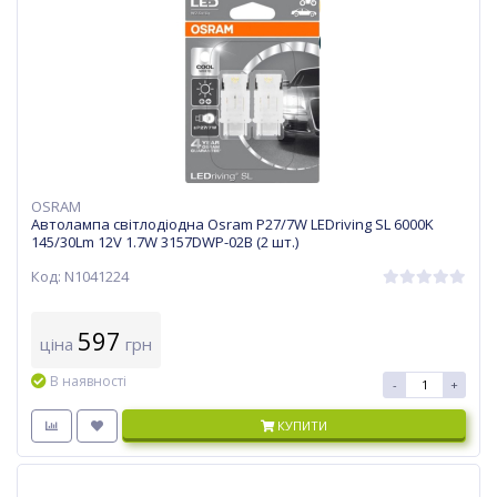
OSRAM
Автолампа світлодіодна Osram P27/7W LEDriving SL 6000K
145/30Lm 12V 1.7W 3157DWP-02B (2 шт.)
Код: N1041224
597
ціна
грн
В наявності
-
+
КУПИТИ