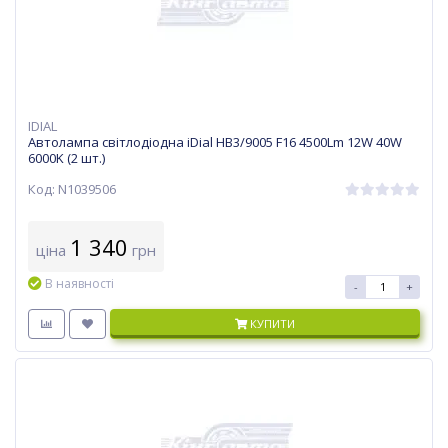
IDIAL
Автолампа світлодіодна iDial HB3/9005 F16 4500Lm 12W 40W
6000K (2 шт.)
Код: N1039506
1 340
ціна
грн
В наявності
-
+
КУПИТИ