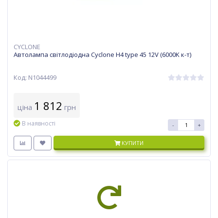
CYCLONE
Автолампа світлодіодна Cyclone H4 type 45 12V (6000K к-т)
Код: N1044499
1 812
ціна
грн
В наявності
-
+
КУПИТИ