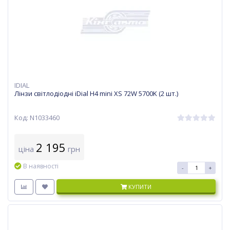
IDIAL
Лінзи світлодіодні iDial H4 mini XS 72W 5700K (2 шт.)
Код: N1033460
2 195
ціна
грн
В наявності
-
+
КУПИТИ