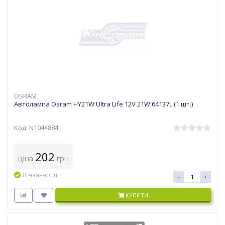
OSRAM
Автолампа Osram HY21W Ultra Life 12V 21W 64137L (1 шт.)
Код: N1044884
202
ціна
грн
В наявності
-
+
КУПИТИ