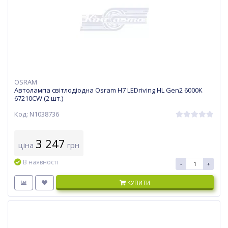
OSRAM
Автолампа світлодіодна Osram H7 LEDriving HL Gen2 6000K
67210CW (2 шт.)
Код: N1038736
3 247
ціна
грн
В наявності
-
+
КУПИТИ