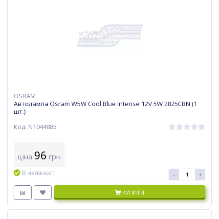
OSRAM
Автолампа Osram W5W Cool Blue Intense 12V 5W 2825CBN (1
шт.)
Код: N1044885
96
ціна
грн
В наявності
-
+
КУПИТИ