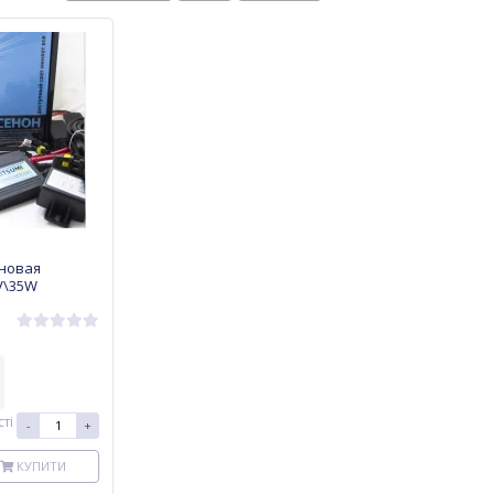
новая
V\35W
ті
-
+
КУПИТИ