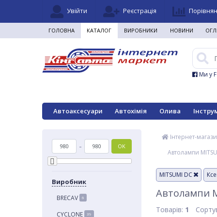
Увійти
Реєстрація
Порівня
ГОЛОВНА
КАТАЛОГ
ВИРОБНИКИ
НОВИНИ
ОГЛ
Ми у 
Автоаксесуари
Автохімія
Олива
Інстру
Інтернет-магази
-
OK
Автолампи MITSU
MITSUMI DC
Кс
Виробник
Автолампи M
BRECAV
6
Товарів:
1
Сорту
CYCLONE
39