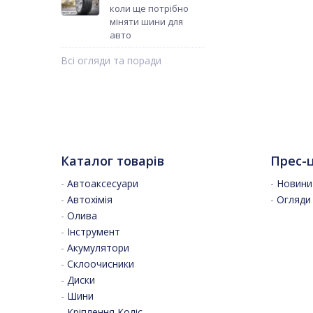
коли ще потрібно
міняти шини для
авто
Всі огляди та поради
Каталог товарів
Прес-
-
Автоаксесуари
-
Новини 
-
Автохімія
-
Огляди
-
Олива
-
Інструмент
-
Акумулятори
-
Склоочисники
-
Диски
-
Шини
-
Кріплення Коліс