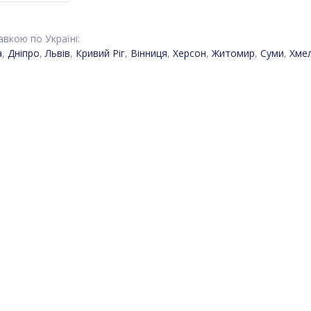
вкою по Україні:
а
,
Дніпро
,
Львів
,
Кривий Ріг
,
Вінниця
,
Херсон
,
Житомир
,
Суми
,
Хме