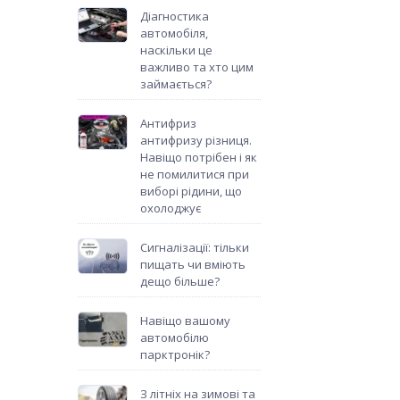
Діагностика
автомобіля,
наскільки це
важливо та хто цим
займається?
Антифриз
антифризу різниця.
Навіщо потрібен і як
не помилитися при
виборі рідини, що
охолоджує
Сигналізації: тільки
пищать чи вміють
дещо більше?
Навіщо вашому
автомобілю
парктронік?
З літніх на зимові та