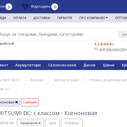
ння
Відкладені
0
0
ЯДИ
ОПЛАТА
ДОСТАВКА
ГАРАНТІЯ
ПРО КОМПАНІЮ
ОПТОВ
ЗН
Facebook
4.3
По
відгуків клієнтів
мент
Акумулятори
Склоочисники
Диски
Шини
Кр
н КІНГ АВТО
Каталог
Автоаксесуари
Оптика, додаткове св
MI DC
еноновая
Скинути
ITSUMI DC: с классом - Ксеноновая
вати за:
Умовчання
Ціни
Рейтингу