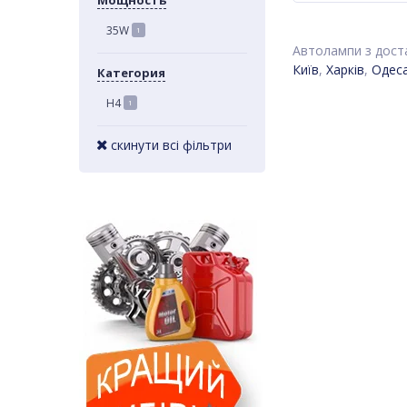
Мощность
35W
1
Автолампи з доста
Київ
,
Харків
,
Одес
Категория
H4
1
скинути всі фільтри