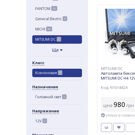
FANTOM
16
General Electric
6
MICHI
39
MITSUMI DC
1
Ще
Класс
MITSUMI DC
Ксеноновая
Автолампа биксе
1
MITSUMI DC H4 12
(5000K,к-т.)
Назначение
Код: N1014424
Головной свет
1
980
ціна
грн
Напряжение
Немає в наявнос
12V
1