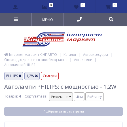
0
0
0
МЕНЮ
Інтернет-магазин КІНГ АВТО
|
Каталог
|
Автоаксесуари
|
Оптика, додаткове світлообладнання
|
Автолампи
|
Автолампи PHILIPS
PHILIPS
1,2W
Скинути
Автолампи PHILIPS: с мощностью - 1,2W
Товарів:
4
Сортувати за:
Умовчання
Ціни
Рейтингу
Підібрати за параметрами