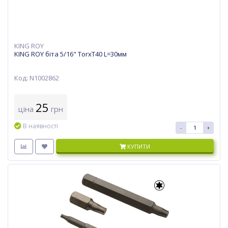
KING ROY
KING ROY біта 5/16" TorxT40 L=30мм
Код: N1002862
25
ціна
грн
В наявності
-
+
КУПИТИ