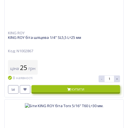
KING ROY
KING ROY біта шліцева 1/4" SL5,5 L=25 мм
Код: N1002867
25
ціна
грн
В наявності
-
+
КУПИТИ