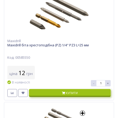
Maxidrill
Maxidrill біта хрестоподібна (PZ) 1/4" PZ3 L=25 мм
Код: 00585550
12
ціна
грн
В наявності
-
+
КУПИТИ