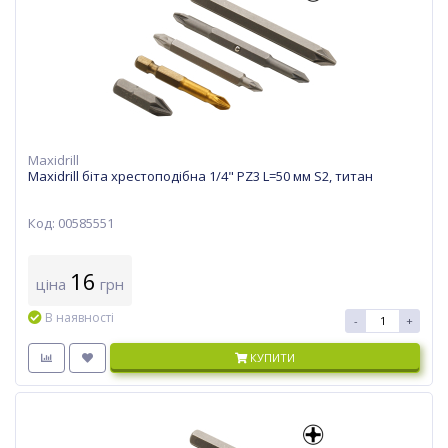
Maxidrill
Maxidrill біта хрестоподібна 1/4" PZ3 L=50 мм S2, титан
Код: 00585551
16
ціна
грн
В наявності
-
+
КУПИТИ