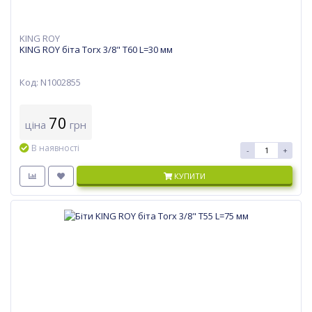
KING ROY
KING ROY біта Torx 3/8" T60 L=30 мм
Код: N1002855
70
ціна
грн
В наявності
-
+
КУПИТИ