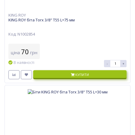
KING ROY
KING ROY біта Torx 3/8" T55 L=75 мм
Код: N1002854
70
ціна
грн
В наявності
-
+
КУПИТИ