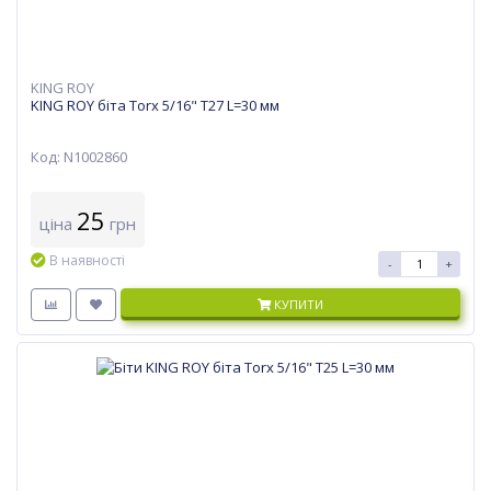
KING ROY
KING ROY біта Torx 5/16" T27 L=30 мм
Код: N1002860
25
ціна
грн
В наявності
-
+
КУПИТИ