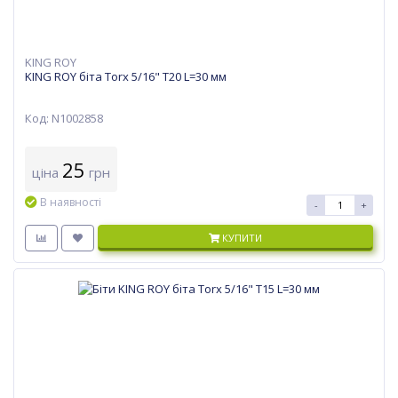
KING ROY
KING ROY біта Torx 5/16" T20 L=30 мм
Код: N1002858
25
ціна
грн
В наявності
-
+
КУПИТИ