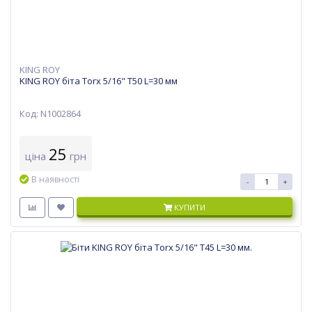
KING ROY
KING ROY біта Torx 5/16" T50 L=30 мм
Код: N1002864
25
ціна
грн
В наявності
-
+
КУПИТИ