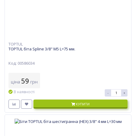
TOPTUL
TOPTUL біта Spline 3/8" M5 L=75 мм.
Код: 00586034
59
ціна
грн
В наявності
-
+
КУПИТИ