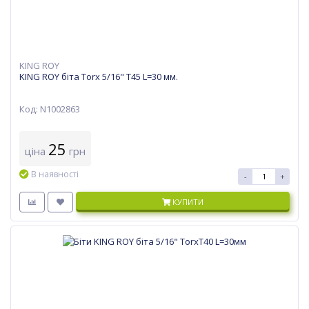
KING ROY
KING ROY біта Torx 5/16" T45 L=30 мм.
Код: N1002863
25
ціна
грн
В наявності
-
+
КУПИТИ