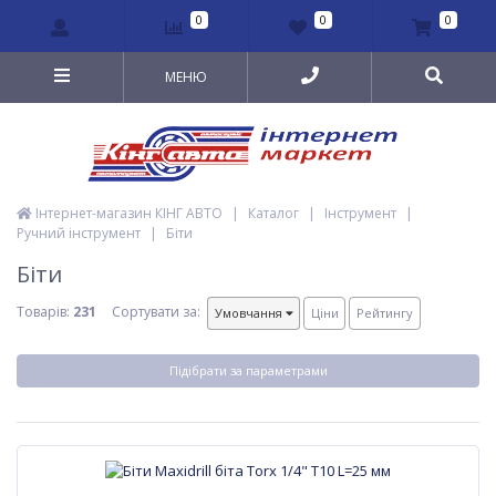
0
0
0
МЕНЮ
Інтернет-магазин КІНГ АВТО
|
Каталог
|
Інструмент
|
Ручний інструмент
|
Біти
Біти
Товарів:
231
Сортувати за:
Умовчання
Ціни
Рейтингу
Підібрати за параметрами