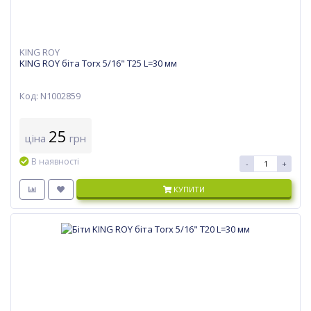
KING ROY
KING ROY біта Torx 5/16" T25 L=30 мм
Код: N1002859
25
ціна
грн
В наявності
-
+
КУПИТИ