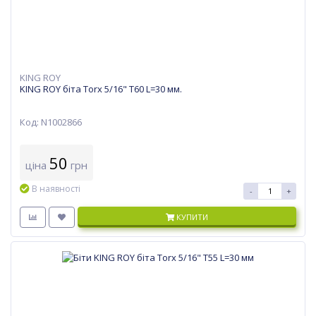
KING ROY
KING ROY біта Torx 5/16" T60 L=30 мм.
Код: N1002866
50
ціна
грн
В наявності
-
+
КУПИТИ