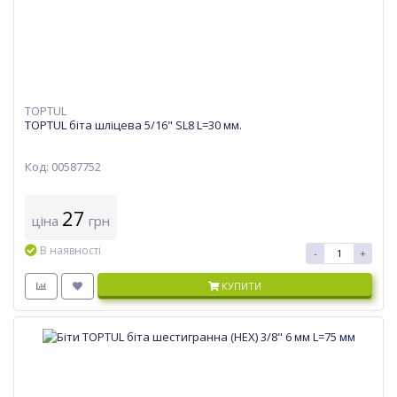
TOPTUL
TOPTUL біта шліцева 5/16" SL8 L=30 мм.
Код: 00587752
27
ціна
грн
В наявності
-
+
КУПИТИ