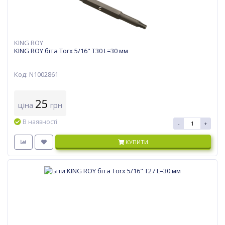
KING ROY
KING ROY біта Torx 5/16" T30 L=30 мм
Код: N1002861
25
ціна
грн
В наявності
-
+
КУПИТИ