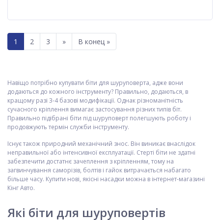
1
2
3
»
В конец »
Навіщо потрібно купувати біти для шуруповерта, адже вони
додаються до кожного інструменту? Правильно, додаються, в
кращому разі 3-4 базові модифікації. Однак різноманітність
сучасного кріплення вимагає застосування різних типів біт.
Правильно підібрані біти під шуруповерт полегшують роботу і
продовжують термін служби інструменту.
Існує також природний механічний знос. Він виникає внаслідок
неправильної або інтенсивної експлуатації. Стерті біти не здатні
забезпечити достатнє зачеплення з кріпленням, тому на
загвинчування саморізів, болтів і гайок витрачається набагато
більше часу. Купити нові, якісні насадки можна в інтернет-магазині
Кінг Авто.
Які біти для шуруповертів