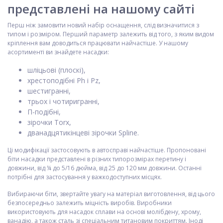
представлені на нашому сайті
Перш ніж замовити новий набір оснащення, слід визначитися з
типом і розміром. Перший параметр залежить від того, з яким видом
кріплення вам доводиться працювати найчастіше. У нашому
асортименті ви знайдете насадки:
шліцьові (плоскі),
хрестоподібні Ph і Pz,
шестигранні,
трьох і чотиригранні,
П-подібні,
зірочки Torx,
дванадцятикінцеві зірочки Spline.
Ці модифікації застосовують в автосправі найчастіше. Пропоновані
біти насадки представлені в різних типорозмірах перетину і
довжини, від ¼ до 5/16 дюйма, від 25 до 120 мм довжини. Останні
потрібні для застосування у важкодоступних місцях.
Вибираючи біти, звертайте увагу на матеріал виготовлення, від цього
безпосередньо залежить міцність виробів. Виробники
використовують для насадок сплави на основі молібдену, хрому,
ванадію, а також сталь зі спеціальним титановим покриттям. Іноді