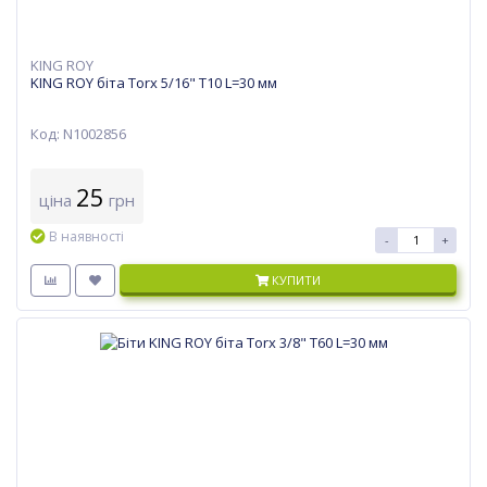
KING ROY
KING ROY біта Torx 5/16" T10 L=30 мм
Код: N1002856
25
ціна
грн
В наявності
-
+
КУПИТИ