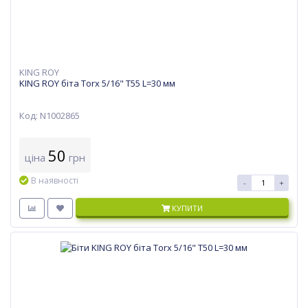
KING ROY
KING ROY біта Torx 5/16" T55 L=30 мм
Код: N1002865
50
ціна
грн
В наявності
-
+
КУПИТИ