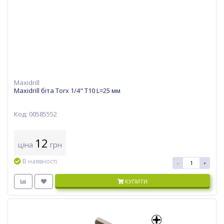
Maxidrill
Maxidrill біта Torx 1/4" T10 L=25 мм
Код: 00585552
12
ціна
грн
В наявності
-
+
КУПИТИ