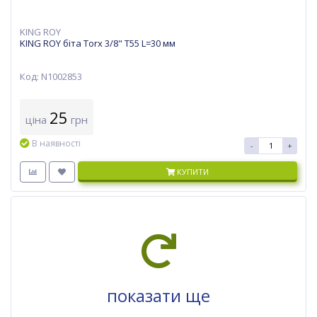
KING ROY
KING ROY біта Torx 3/8" T55 L=30 мм
Код: N1002853
25
ціна
грн
В наявності
-
+
КУПИТИ
показати ще