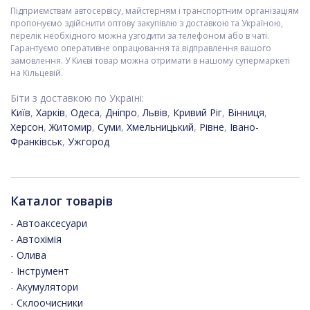
Підприємствам автосервісу, майстерням і транспортним організаціям
пропонуємо здійснити оптову закупівлю з доставкою та Україною,
перелік необхідного можна узгодити за телефоном або в чаті.
Гарантуємо оперативне опрацювання та відправлення вашого
замовлення. У Києві товар можна отримати в нашому супермаркеті
на Кільцевій.
Біти з доставкою по Україні:
Київ
,
Харків
,
Одеса
,
Дніпро
,
Львів
,
Кривий Ріг
,
Вінниця
,
Херсон
,
Житомир
,
Суми
,
Хмельницький
,
Рівне
,
Івано-
Франківськ
,
Ужгород
Каталог товарів
-
Автоаксесуари
-
Автохімія
-
Олива
-
Інструмент
-
Акумулятори
-
Склоочисники