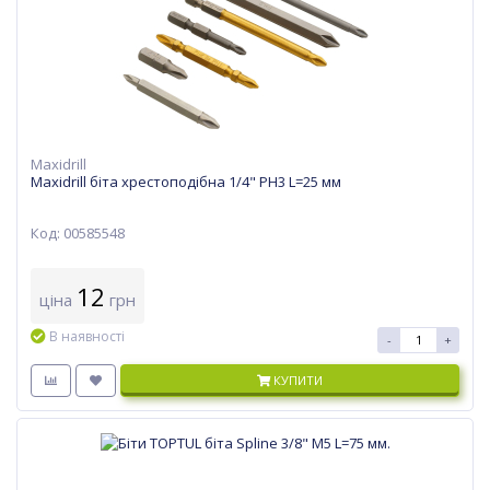
Maxidrill
Maxidrill біта хрестоподібна 1/4" PH3 L=25 мм
Код: 00585548
12
ціна
грн
В наявності
-
+
КУПИТИ