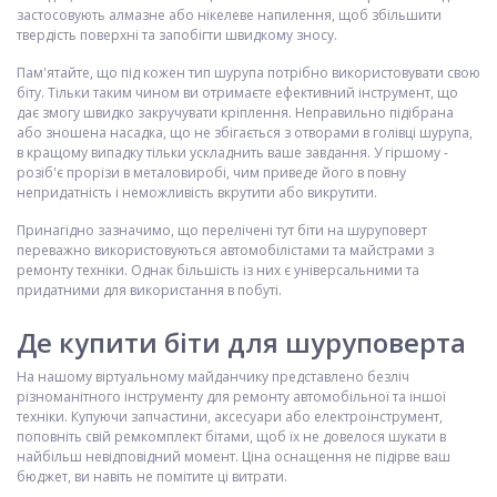
застосовують алмазне або нікелеве напилення, щоб збільшити
твердість поверхні та запобігти швидкому зносу.
Пам'ятайте, що під кожен тип шурупа потрібно використовувати свою
біту. Тільки таким чином ви отримаєте ефективний інструмент, що
дає змогу швидко закручувати кріплення. Неправильно підібрана
або зношена насадка, що не збігається з отворами в голівці шурупа,
в кращому випадку тільки ускладнить ваше завдання. У гіршому -
розіб'є прорізи в металовиробі, чим приведе його в повну
непридатність і неможливість вкрутити або викрутити.
Принагідно зазначимо, що перелічені тут біти на шуруповерт
переважно використовуються автомобілістами та майстрами з
ремонту техніки. Однак більшість із них є універсальними та
придатними для використання в побуті.
Де купити біти для шуруповерта
На нашому віртуальному майданчику представлено безліч
різноманітного інструменту для ремонту автомобільної та іншої
техніки. Купуючи запчастини, аксесуари або електроінструмент,
поповніть свій ремкомплект бітами, щоб їх не довелося шукати в
найбільш невідповідний момент. Ціна оснащення не підірве ваш
бюджет, ви навіть не помітите ці витрати.