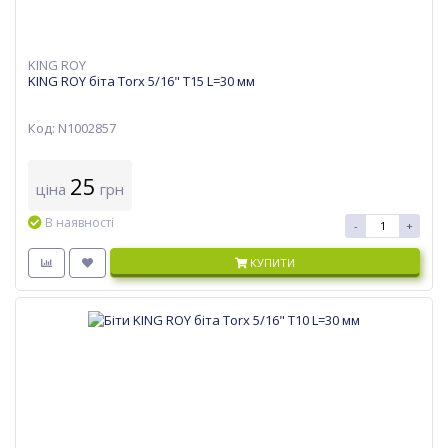
KING ROY
KING ROY біта Torx 5/16" T15 L=30 мм
Код: N1002857
25
ціна
грн
В наявності
-
+
КУПИТИ