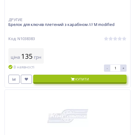
ДРУГИЕ
Брелок для ключів плетений з карабіном /// M modified
Код: N1038383
135
ціна
грн
В наявності
-
+
КУПИТИ