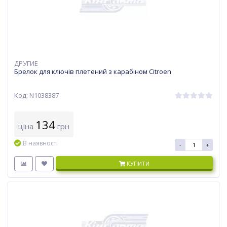
ДРУГИЕ
Брелок для ключів плетений з карабіном Citroen
Код: N1038387
134
ціна
грн
В наявності
-
+
КУПИТИ