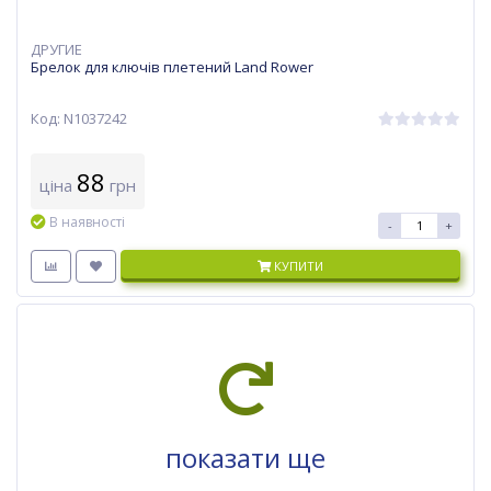
ДРУГИЕ
Брелок для ключів плетений Land Rower
Код: N1037242
88
ціна
грн
В наявності
-
+
КУПИТИ
показати ще