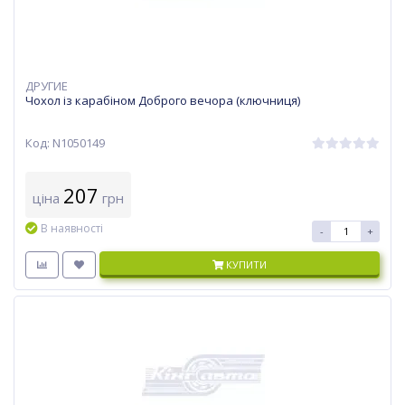
ДРУГИЕ
Чохол із карабіном Доброго вечора (ключниця)
Код: N1050149
207
ціна
грн
В наявності
-
+
КУПИТИ