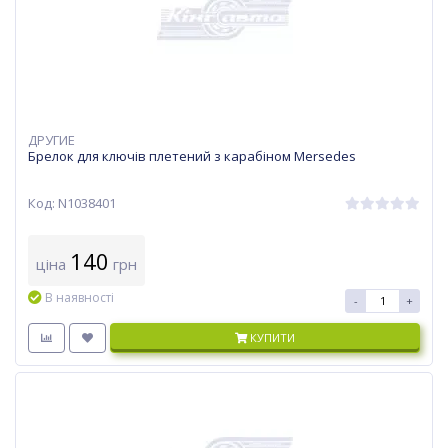
ДРУГИЕ
Брелок для ключів плетений з карабіном Mersedes
Код: N1038401
140
ціна
грн
В наявності
-
+
КУПИТИ