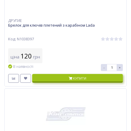
ДРУГИЕ
Брелок для ключів плетений з карабіном Lada
Код: N1038397
120
ціна
грн
В наявності
-
+
КУПИТИ