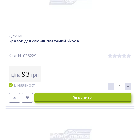
ДРУГИЕ
Брелок для ключів плетений Skoda
Код: N1036229
93
ціна
грн
В наявності
-
+
КУПИТИ