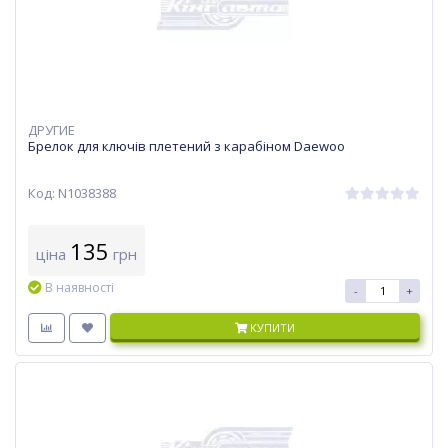
ДРУГИЕ
Брелок для ключів плетений з карабіном Daewoo
Код: N1038388
135
ціна
грн
В наявності
-
+
КУПИТИ