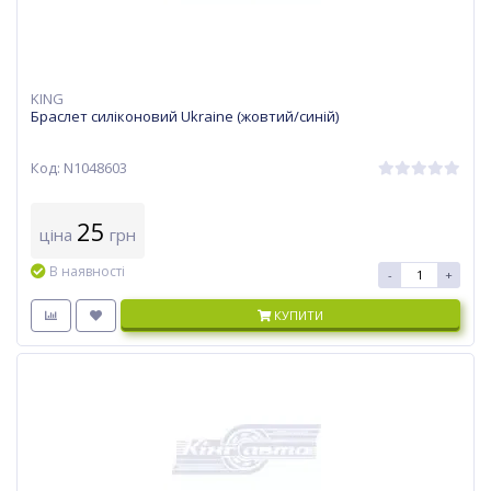
KING
Браслет силіконовий Ukraine (жовтий/синій)
Код: N1048603
25
ціна
грн
В наявності
-
+
КУПИТИ