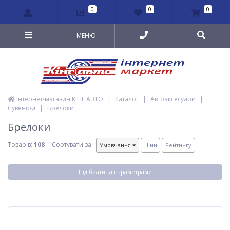
0
0
0
МЕНЮ
Інтернет-магазин КІНГ АВТО
|
Каталог
|
Автоаксесуари
|
Сувеніри
|
Брелоки
Брелоки
Товарів:
108
Сортувати за:
Умовчання
Ціни
Рейтингу
Підібрати за параметрами