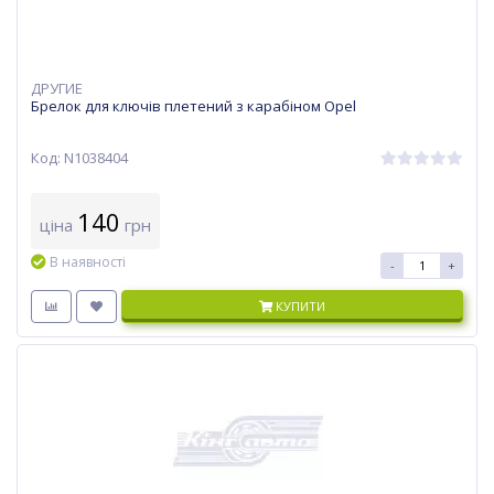
ДРУГИЕ
Брелок для ключів плетений з карабіном Opel
Код: N1038404
140
ціна
грн
В наявності
-
+
КУПИТИ