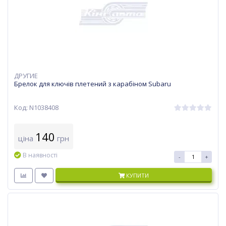
ДРУГИЕ
Брелок для ключів плетений з карабіном Subaru
Код: N1038408
140
ціна
грн
В наявності
-
+
КУПИТИ