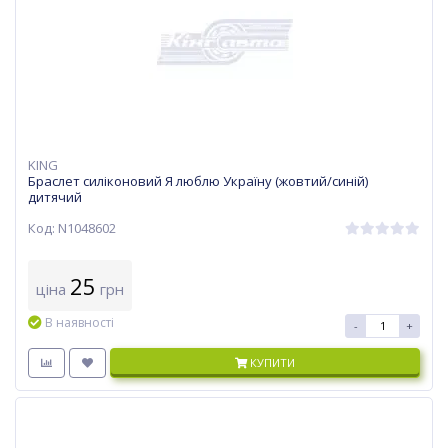
KING
Браслет силіконовий Я люблю Україну (жовтий/синій)
дитячий
Код: N1048602
25
ціна
грн
В наявності
-
+
КУПИТИ