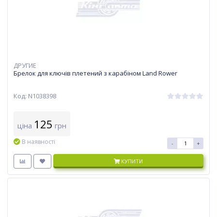
ДРУГИЕ
Брелок для ключів плетений з карабіном Land Rower
Код: N1038398
125
ціна
грн
В наявності
-
+
КУПИТИ