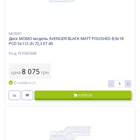
MOMO
Диск MOMO модель AVENGER BLACK MATT POLISHED 8,0х18
PCD 5x112 ch 72,3 ET 40
Код: N1042668
8 075
ціна
грн
В наявності
-
+
КУПИТИ