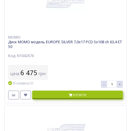
MOMO
Диск MOMO модель EUROPE SILVER 7,0х17 PCD 5x108 ch 63,4 ET
50
Код: N1042676
6 475
ціна
грн
В наявності
-
+
КУПИТИ