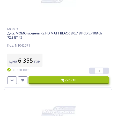
MOMO
Диск MOMO модель K2 HD MATT BLACK 8,0х18 PCD 5x108 ch
72,3 ET 45
Код: N1042671
6 355
ціна
грн
В наявності
-
+
КУПИТИ