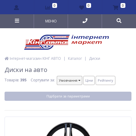
0
0
0
МЕНЮ
Інтернет-магазин КІНГ АВТО
|
Каталог
|
Диски
Диски на авто
Товарів:
395
Сортувати за:
Умовчання
Ціни
Рейтингу
Підібрати за параметрами