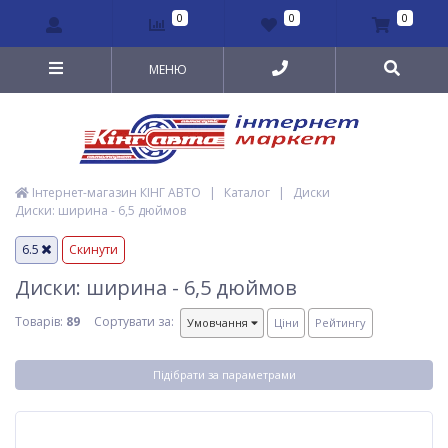
0
0
0
МЕНЮ
Інтернет-магазин КІНГ АВТО
|
Каталог
|
Диски
Диски: ширина - 6,5 дюймов
6.5
Скинути
Диски: ширина - 6,5 дюймов
Товарів:
89
Сортувати за:
Умовчання
Ціни
Рейтингу
Підібрати за параметрами