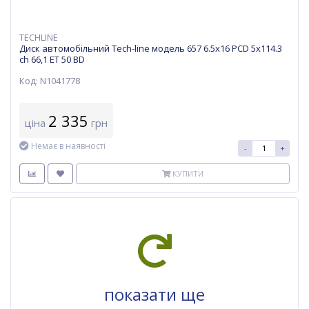
TECHLINE
Диск автомобільний Tech-line модель 657 6.5х16 PCD 5x114.3
ch 66,1 ET 50 BD
Код: N1041778
2 335
ціна
грн
Немає в наявності
-
+
КУПИТИ
показати ще