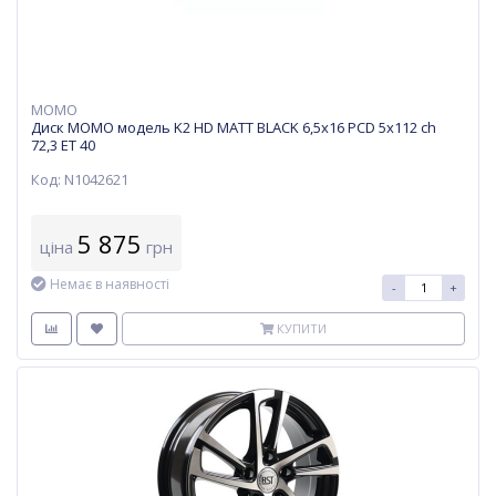
MOMO
Диск MOMO модель K2 HD MATT BLACK 6,5х16 PCD 5x112 ch
72,3 ET 40
Код: N1042621
5 875
ціна
грн
Немає в наявності
-
+
КУПИТИ