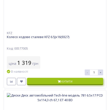
KFZ
Колесо ходове сталеве KFZ 6.5Jx16(9327)
Код: 00577005
1 319
ціна
грн
В наявності
-
+
КУПИТИ