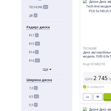
TECHLINE
64
ДК
4
Радиус диска
R17
9
R15
28
TECHLINE
Диск автомобільн
R14
6
модель 1505 6.0х1
57,1 ET 38BL
R16
27
Код: N1045210
Ще
2 745
ціна
г
Ширина диска
В наявності
7,0
9
6,5
25
5,5
4