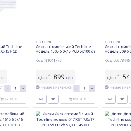
TECHLINE
TECHLINE
ий Tech-line
Диск автомобільний Tech-line
Диск автомобі
6.0х15 PCD
модель 1505 6.0х15 PCD 5x100 ch
модель 509 6.
8 BD
57,1 ET 38S
57,1 ET 40HB
Код: N1041770
Код: 00578446
1 899
1 54
рн
ціна
грн
ціна
ті
Немає в наявності
Немає в ная
-
+
-
+
КУПИТИ
КУПИТИ