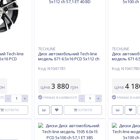
TECHLINE
TECHLINE
ий Tech-line
Диск автомобільний Tech-line
Диск автомобі
.5х16 PCD
модель 671 6.5х16 PCD 5x112 ch
модель 671 6.
 SL
57,1 ET 40 BD
57,1 ET 40 BD
Код: N1041781
Код: N1041780
3 880
4 18
рн
ціна
грн
ціна
ті
Немає в наявності
Немає в ная
-
+
-
+
КУПИТИ
КУПИТИ