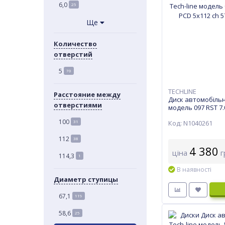
6,0
25
Ще
Количество
отверстий
5
70
TECHLINE
Расстояние между
Диск автомобільн
отверстиями
модель 097 RST 7
5x112 ch 57,1 ET 4
100
Код: N1040261
31
112
38
4 380
ціна
г
114,3
1
В наявності
Диаметр ступицы
67,1
119
58,6
25