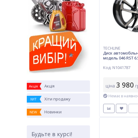
TECHLINE
Диск автомобільн
модель 046 RST 6
5x112 ch 57,1 ET 46
Код: N1041787
3 980
ціна
г
Акція
Акція
Немає в наявнос
Хіти продажу
ХИТ
Новинки
NEW
Будьте в курсі!