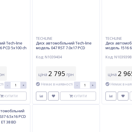
TECHLINE
TECHLINE
ий Tech-line
Диск автомобільний Tech-line
Диск автомобі
6 PCD 5x100 ch
модель 047 RST 7.0х17 PCD
модель 1516 6
5x112 ch 57,1 ET 45 BD
57,1 ET 40 BD
Код: N1039404
Код: N1039398
2 795
2 96
рн
ціна
грн
ціна
ті
Немає в наявності
Немає в ная
-
+
-
+
КУПИТИ
КУПИТИ