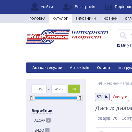
Увійти
Реєстрація
Порівня
ГОЛОВНА
КАТАЛОГ
ВИРОБНИКИ
НОВИНИ
ОГЛ
Ми у 
Автоаксесуари
Автохімія
Олива
Інстру
Інтернет-магази
-
OK
57.1
Скинути
Диски: диам
Виробник
Товарів:
70
Сорт
ALCAR
1
ENZO
1