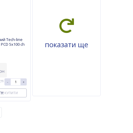
ий Tech-line
показати ще
 PCD 5x100 ch
рн
ті
-
+
КУПИТИ