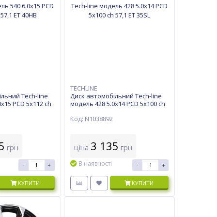
TECHLINE
льний Tech-line
Диск автомобільний Tech-line
0х15 PCD 5x112 ch
модель 428 5.0х14 PCD 5x100 ch
57,1 ET 35SL
Код: N1038892
5
3 135
грн
ціна
грн
В наявності
-
+
-
+
КУПИТИ
КУПИТИ