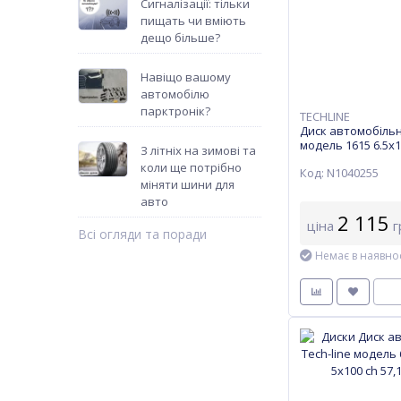
Сигналізації: тільки
пищать чи вміють
дещо більше?
Навіщо вашому
автомобілю
парктронік?
TECHLINE
Диск автомобільн
модель 1615 6.5х1
З літніх на зимові та
57,1 ET 38 BD
коли ще потрібно
Код: N1040255
міняти шини для
авто
2 115
ціна
г
Всі огляди та поради
Немає в наявнос