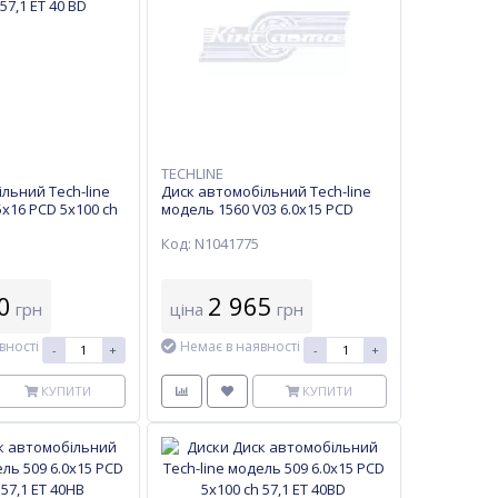
TECHLINE
льний Tech-line
Диск автомобільний Tech-line
5х16 PCD 5x100 ch
модель 1560 V03 6.0х15 PCD
5x100 ch 57,1 ET 38 S
Код: N1041775
0
2 965
грн
ціна
грн
вності
Немає в наявності
-
+
-
+
КУПИТИ
КУПИТИ