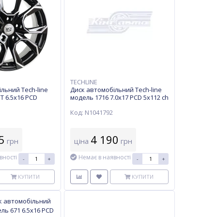
TECHLINE
льний Tech-line
Диск автомобільний Tech-line
T 6.5х16 PCD
модель 1716 7.0х17 PCD 5x112 ch
ET 46 BD
57,1 ET 45 BD
Код: N1041792
5
4 190
грн
ціна
грн
вності
Немає в наявності
-
+
-
+
КУПИТИ
КУПИТИ