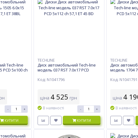
TECHLINE
TECHLINE
ий Tech-line
Диск автомобільний Tech-line
Диск автомобі
5 PCD 5x100 ch
модель 037 RST 7.0х17 PCD
модель 1704 7
5x112 ch 57,1 ET 45 BD
57,1 ET 45 BD
Код: N1041796
Код: N1041791
4 525
4 19
рн
ціна
грн
ціна
В наявності
В наявності
-
+
-
+
КУПИТИ
КУПИТИ