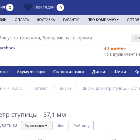
ння
Відкладені
0
0
ЯДИ
ОПЛАТА
ДОСТАВКА
ГАРАНТІЯ
ПРО КОМПАНІЮ
ОПТОВ
ЗН
Facebook
4.3
По
відгуків клієнтів
мент
Акумулятори
Склоочисники
Диски
Шини
Кр
н КІНГ АВТО
Каталог
Диски
Диски: диаметр ступицы - 57,1
етр ступицы - 57,1 мм
увати за:
Умовчання
Ціни
Рейтингу