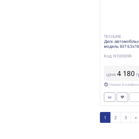
TECHLINE
Диск автомобільн
модель 637 6.5х16
57,1 ET 38 BD
Код: N1039399
4 180
ціна
г
Немає в наявнос
1
2
3
»