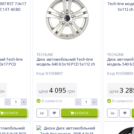
TECHLINE
TECHLINE
ий Tech-line
Диск автомобільний Tech-line
Диск автомобі
.0х17 PCD
модель 640 6.5х16 PCD 5x112 ch
модель 540 6.
0 BD
57,1 ET 42 S
57,1 ET 40HB
Код: N1038897
Код: N1038893
4 095
3 28
рн
ціна
грн
ціна
В наявності
В наявності
-
+
-
+
КУПИТИ
КУПИТИ