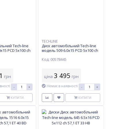
TECHLINE
льний Tech-line
Диск автомобільний Tech-line
0х15 PCD 5x100 ch
модель 509 6.0х15 PCD 5x100 ch
57,1 ET 40BD
Код: 00578445
1
3 495
грн
ціна
грн
вності
Немає в наявності
-
+
-
+
КУПИТИ
КУПИТИ