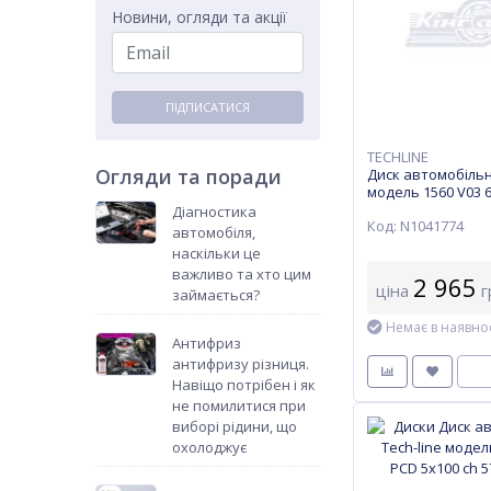
Новини, огляди та акції
ПІДПИСАТИСЯ
TECHLINE
Огляди та поради
Диск автомобільн
модель 1560 V03 
5x100 ch 57,1 ET 3
Діагностика
Код: N1041774
автомобіля,
наскільки це
важливо та хто цим
2 965
ціна
г
займається?
Немає в наявнос
Антифриз
антифризу різниця.
Навіщо потрібен і як
не помилитися при
виборі рідини, що
охолоджує