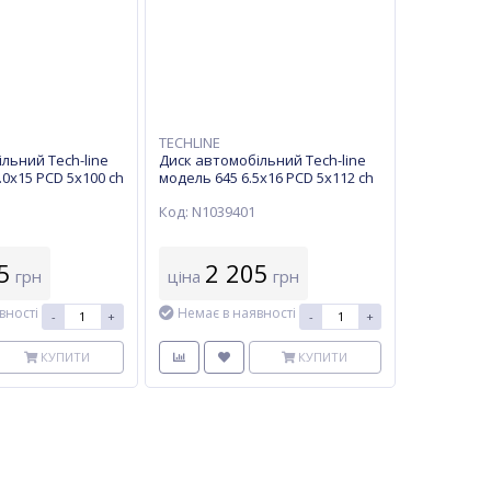
TECHLINE
льний Tech-line
Диск автомобільний Tech-line
.0х15 PCD 5x100 ch
модель 645 6.5х16 PCD 5x112 ch
57,1 ET 33 HB
Код: N1039401
5
2 205
грн
ціна
грн
вності
Немає в наявності
-
+
-
+
КУПИТИ
КУПИТИ