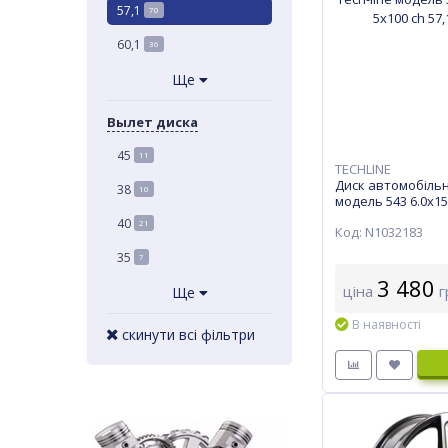
57,1
70
60,1
36
Ще
Вылет диска
45
11
TECHLINE
Диск автомобільн
38
10
модель 543 6.0х15
57,1 ET 40SL
40
21
Код: N1032183
35
7
3 480
ціна
г
Ще
В наявності
скинути всі фільтри