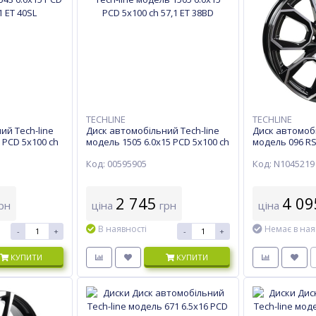
TECHLINE
TECHLINE
ий Tech-line
Диск автомобільний Tech-line
Диск автомобі
 PCD 5x100 ch
модель 1505 6.0х15 PCD 5x100 ch
модель 096 RS
57,1 ET 38BD
5x112 ch 57,1 
Код: 00595905
Код: N1045219
2 745
4 09
рн
ціна
грн
ціна
В наявності
Немає в ная
-
+
-
+
КУПИТИ
КУПИТИ