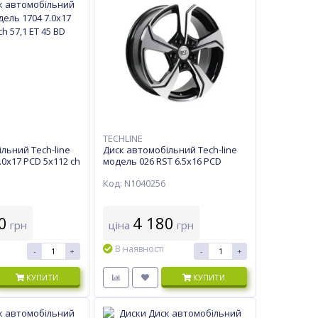
TECHLINE
льний Tech-line
Диск автомобільний Tech-line
.0х17 PCD 5x112 ch
модель 026 RST 6.5х16 PCD
5x100 ch 57,1 ET 40 BD
Код: N1040256
0
4 180
грн
ціна
грн
В наявності
-
+
-
+
КУПИТИ
КУПИТИ