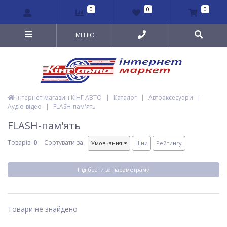
0
0
0
МЕНЮ
Інтернет-магазин КІНГ АВТО
|
Каталог
|
Автоаксесуари
|
Аудіо-відео
|
FLASH-пам'ять
FLASH-пам'ять
Товарів:
0
Сортувати за:
Умовчання
Ціни
Рейтингу
Підібрати за параметрами
Товари не знайдено