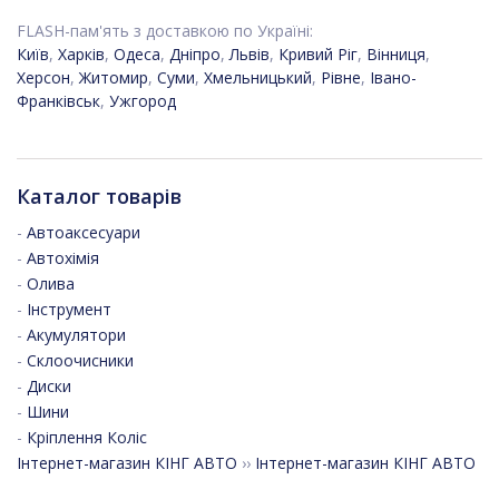
FLASH-пам'ять з доставкою по Україні:
Київ
,
Харків
,
Одеса
,
Дніпро
,
Львів
,
Кривий Ріг
,
Вінниця
,
Херсон
,
Житомир
,
Суми
,
Хмельницький
,
Рівне
,
Івано-
Франківськ
,
Ужгород
Каталог товарів
-
Автоаксесуари
-
Автохімія
-
Олива
-
Інструмент
-
Акумулятори
-
Склоочисники
-
Диски
-
Шини
-
Кріплення Коліс
Інтернет-магазин КІНГ АВТО
››
Інтернет-магазин КІНГ АВТО