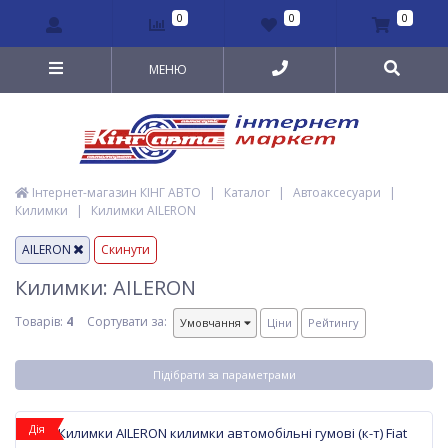
0
0
0
МЕНЮ
Інтернет-магазин КІНГ АВТО
|
Каталог
|
Автоаксесуари
|
Килимки
|
Килимки AILERON
AILERON
Скинути
Килимки: AILERON
Товарів:
4
Сортувати за:
Умовчання
Ціни
Рейтингу
Підібрати за параметрами
Дія