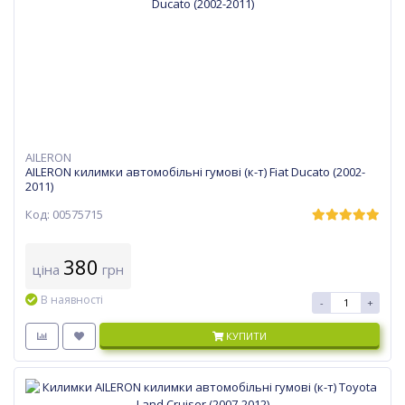
AILERON
AILERON килимки автомобільні гумові (к-т) Fiat Ducato (2002-
2011)
Код: 00575715
380
ціна
грн
В наявності
-
+
КУПИТИ