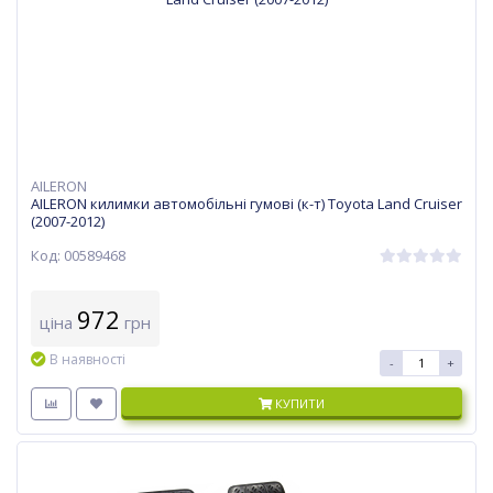
AILERON
AILERON килимки автомобільні гумові (к-т) Toyota Land Cruiser
(2007-2012)
Код: 00589468
972
ціна
грн
В наявності
-
+
КУПИТИ