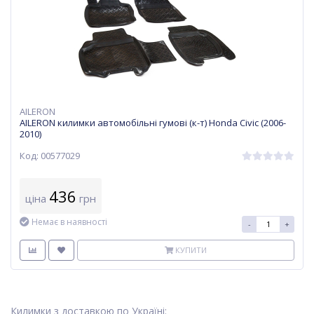
AILERON
AILERON килимки автомобільні гумові (к-т) Honda Civic (2006-
2010)
Код: 00577029
436
ціна
грн
Немає в наявності
-
+
КУПИТИ
Килимки з доставкою по Україні: