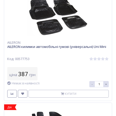
AILERON
AILERON килимки автомобільні гумові (універсальні) Uni Mini
Код: 00577753
387
ціна
грн
Немає в наявності
-
+
КУПИТИ
Дія