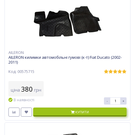
AILERON
AILERON килимки автомобільні гумові (к-т) Fiat Ducato (2002-
2011)
Код: 00575715
380
ціна
грн
В наявності
-
+
КУПИТИ