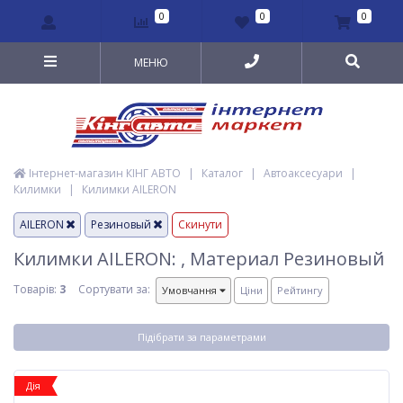
0
0
0
МЕНЮ
Інтернет-магазин КІНГ АВТО
|
Каталог
|
Автоаксесуари
|
Килимки
|
Килимки AILERON
AILERON
Резиновый
Скинути
Килимки AILERON: , Материал Резиновый
Товарів:
3
Сортувати за:
Умовчання
Ціни
Рейтингу
Підібрати за параметрами
Дія