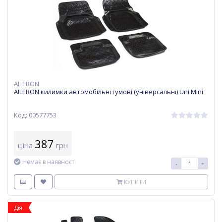
AILERON
AILERON килимки автомобільні гумові (універсальні) Uni Mini
Код: 00577753
387
ціна
грн
Немає в наявності
-
+
КУПИТИ
Дія