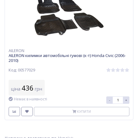
AILERON
AILERON килимки автомобільні гумові (к-т) Honda Civic (2006-
2010)
Код: 00577029
436
ціна
грн
Немає в наявності
-
+
КУПИТИ