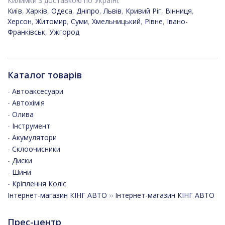
Килимки з доставкою по Україні:
Київ
,
Харків
,
Одеса
,
Дніпро
,
Львів
,
Кривий Ріг
,
Вінниця
,
Херсон
,
Житомир
,
Суми
,
Хмельницький
,
Рівне
,
Івано-
Франківськ
,
Ужгород
Каталог товарів
-
Автоаксесуари
-
Автохімія
-
Олива
-
Інструмент
-
Акумулятори
-
Склоочисники
-
Диски
-
Шини
-
Кріплення Коліс
Інтернет-магазин КІНГ АВТО
››
Інтернет-магазин КІНГ АВТО
Прес-центр