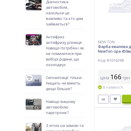
Діагностика
автомобіля,
наскільки це
важливо та хто цим
займається?
Антифриз
NEW TON
антифризу різниця.
Фарба емалева д
Навіщо потрібен і як
NewTon сіра 450м
не помилитися при
виборі рідини, що
Код: N1016298
охолоджує
166
ціна
грн
Сигналізації: тільки
пищать чи вміють
В наявності
дещо більше?
Навіщо вашому
автомобілю
парктронік?
З літніх на зимові та