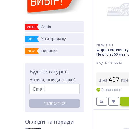
Акція
Акція
Хіти продажу
ХИТ
NEW TON
Фарба емалева у
Новинки
NEW
NewTon 360 мет. с
Код: N1056609
Будьте в курсі!
467
Новини, огляди та акції
ціна
грн
В наявності
ПІДПИСАТИСЯ
Огляди та поради