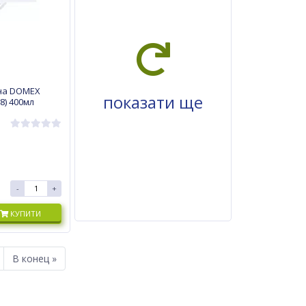
на DOMEX
показати ще
8) 400мл
-
+
КУПИТИ
В конец »