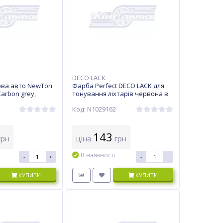
DECO LACK
ва авто NewTon
Фарба Perfect DECO LACK для
Carbon grey,
тонування ліхтарів червона в
л
аерозолі 150мл
Код: N1029162
143
рн
ціна
грн
В наявності
-
+
-
+
КУПИТИ
КУПИТИ