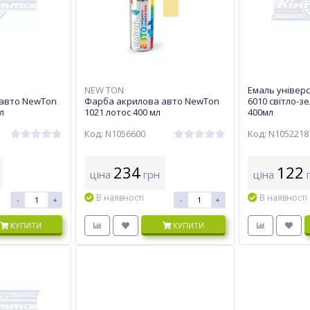
NEW TON
Емаль універса
авто NewTon
Фарба акрилова авто NewTon
6010 світло-з
л
1021 лотос 400 мл
400мл
Код: N1056600
Код: N1052218
234
122
ціна
грн
ціна
г
В наявності
В наявності
-
+
-
+
КУПИТИ
КУПИТИ