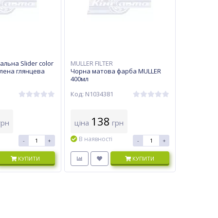
льна Slider color
MULLER FILTER
елена глянцева
Чорна матова фарба MULLER
400мл
Код: N1034381
138
рн
ціна
грн
В наявності
-
+
-
+
КУПИТИ
КУПИТИ