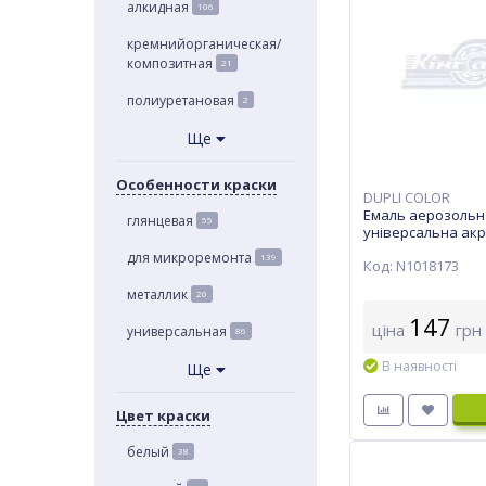
алкидная
106
кремнийорганическая/
композитная
21
полиуретановая
2
Ще
Особенности краски
DUPLI COLOR
Емаль аерозольн
глянцевая
55
універсальна акр
Color Very Well Ra
для микроремонта
139
Код: N1018173
шоколадно-корич
металлик
20
147
ціна
грн
универсальная
86
В наявності
Ще
Цвет краски
белый
38