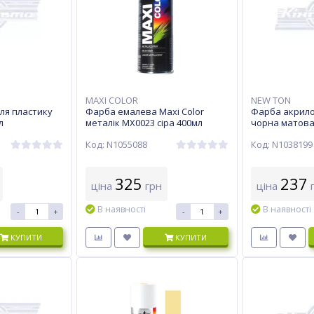
MAXI COLOR
NEW TON
ля пластику
Фарба емалева Maxi Color
Фарба акрило
л
металік MX0023 сіра 400мл
чорна матова
Код: N1055088
Код: N1038199
325
237
ціна
грн
ціна
г
В наявності
В наявності
-
+
-
+
КУПИТИ
КУПИТИ