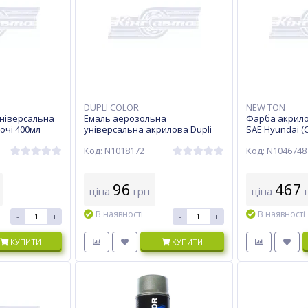
DUPLI COLOR
NEW TON
ніверсальна
Емаль аерозольна
Фарба акрило
очі 400мл
універсальна акрилова Dupli
SAE Hyundai (
Color Very Well Ral 8004 мідно-
металік) 400м
Код: N1018172
Код: N1046748
коричневий 400 мл
96
467
ціна
грн
ціна
г
В наявності
В наявності
-
+
-
+
КУПИТИ
КУПИТИ