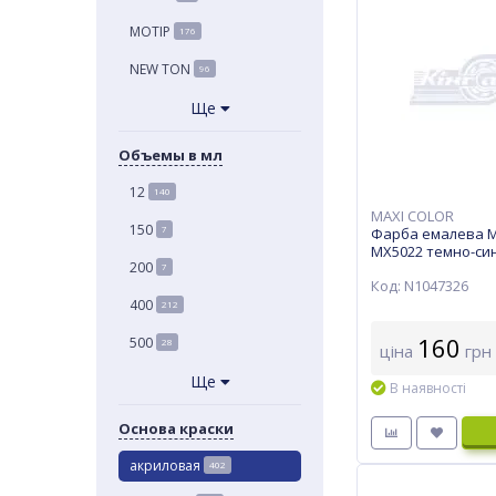
MOTIP
176
NEW TON
96
Ще
Объемы в мл
12
140
MAXI COLOR
150
7
Фарба емалева Ma
MX5022 темно-си
200
7
Код: N1047326
400
212
160
500
28
ціна
грн
Ще
В наявності
Основа краски
акриловая
402