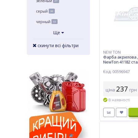
зеленый
27
серый
30
черный
32
Ще
скинути всі фільтри
NEW TON
Фарба акрилова д
NewTon 41182 ста
Код: 00596947
237
ціна
грн
В наявності