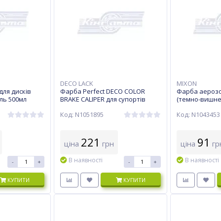
DECO LACK
MIXON
ля дисків
Фарба Perfect DECO COLOR
Фарба аероз
ль 500мл
ВRAKE CALIPER для супортів
(темно-вишнев
cиній в аерозолі 400мл
400мл
Код: N1051895
Код: N1043453
221
91
ціна
грн
ціна
гр
В наявності
В наявності
-
+
-
+
КУПИТИ
КУПИТИ