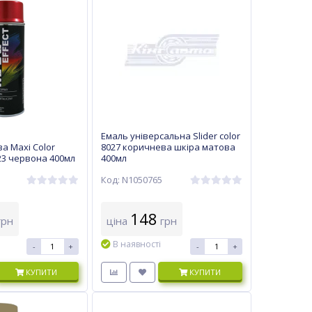
Емаль універсальна Slider color
а Maxi Color
8027 коричнева шкіра матова
23 червона 400мл
400мл
Код: N1050765
148
рн
ціна
грн
В наявності
-
+
-
+
КУПИТИ
КУПИТИ