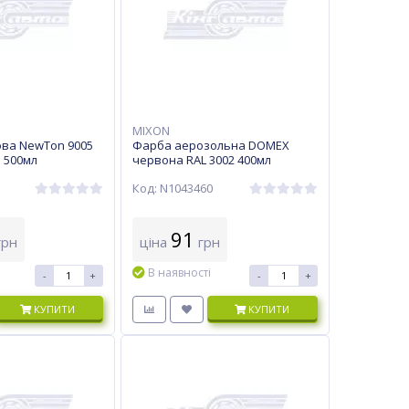
MIXON
ва NewTon 9005
Фарба аерозольна DOMEX
 500мл
червона RAL 3002 400мл
Код: N1043460
91
рн
ціна
грн
В наявності
-
+
-
+
КУПИТИ
КУПИТИ