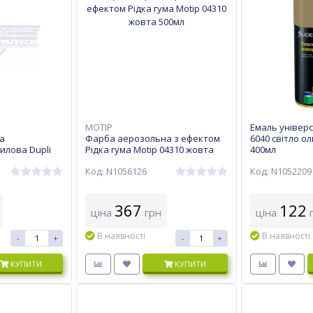
MOTIP
Емаль універса
а
Фарба аерозольна з ефектом
6040 світло о
илова Dupli
Рідка гума Motip 04310 жовта
400мл
l 8017
500мл
Код: N1056126
Код: N1052209
нева 400 мл
367
122
ціна
грн
ціна
г
В наявності
В наявності
-
+
-
+
КУПИТИ
КУПИТИ