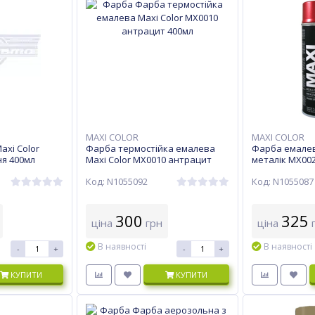
MAXI COLOR
MAXI COLOR
xi Color
Фарба термостійка емалева
Фарба емалев
ня 400мл
Maxi Color MX0010 антрацит
металік MX00
400мл
Код: N1055092
Код: N1055087
300
325
ціна
грн
ціна
г
В наявності
В наявності
-
+
-
+
КУПИТИ
КУПИТИ