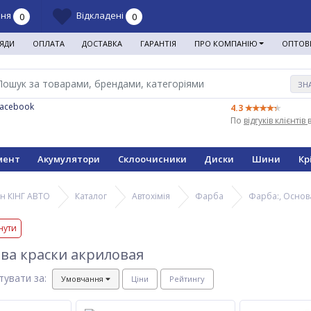
ння
Відкладені
0
0
ЯДИ
ОПЛАТА
ДОСТАВКА
ГАРАНТІЯ
ПРО КОМПАНІЮ
ОПТОВ
ЗН
Facebook
4.3
По
відгуків клієнтів
мент
Акумулятори
Склоочисники
Диски
Шини
Кр
н КІНГ АВТО
Каталог
Автохімія
Фарба
Фарба:, Основ
нути
ова краски акриловая
тувати за:
Умовчання
Ціни
Рейтингу