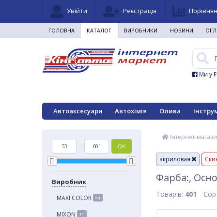
Увійти
Реєстрація
Порівня
ГОЛОВНА
КАТАЛОГ
ВИРОБНИКИ
НОВИНИ
ОГЛ
Ми у 
Автоаксесуари
Автохімія
Олива
Інстру
Інтернет-магази
-
OK
акриловая
Ски
Фарба:, Осн
Виробник
Товарів:
401
Сор
MAXI COLOR
64
MIXON
11