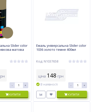
льна Slider color
Емаль універсальна Slider color
ливкова матова
1036 золото темне 400мл
Код: N1037658
148
рн
ціна
грн
В наявності
-
+
-
+
КУПИТИ
КУПИТИ