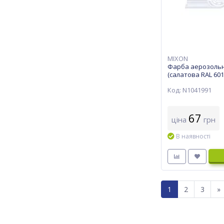
MIXON
Фарба аерозоль
(салатова RAL 601
Код: N1041991
67
ціна
грн
В наявності
1
2
3
»