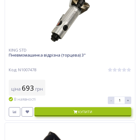
KING STD
Пневмомашинка відрізна (торцева) 3"
Код: N1007478
693
ціна
грн
В наявності
-
+
КУПИТИ