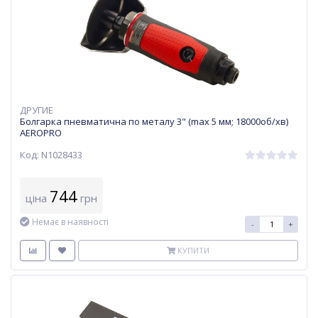
ДРУГИЕ
Болгарка пневматична по металу 3" (max 5 мм; 18000об/хв)
AEROPRO
Код: N1028433
744
ціна
грн
Немає в наявності
-
+
КУПИТИ