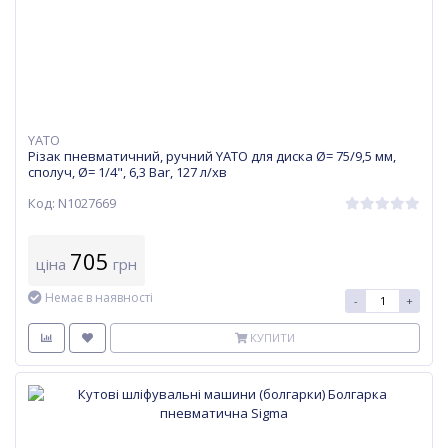
YATO
Різак пневматичний, ручний YATO для диска Ø= 75/9,5 мм,
сполуч, Ø= 1/4", 6,3 Bar, 127 л/хв
Код: N1027669
705
ціна
грн
Немає в наявності
-
+
КУПИТИ