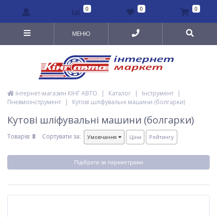
0
0
0
МЕНЮ
Інтернет-магазин КІНГ АВТО
|
Каталог
|
Інструмент
|
Пневмоінструмент
|
Кутові шліфувальні машини (болгарки)
Кутові шліфувальні машини (болгарки)
Товарів:
8
Сортувати за:
Умовчання
Ціни
Рейтингу
Підібрати за параметрами