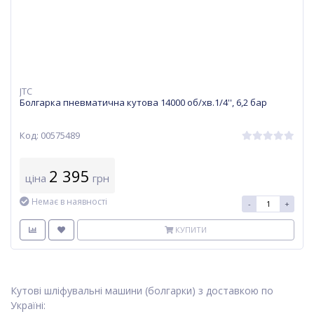
JTC
Болгарка пневматична кутова 14000 об/хв.1/4'', 6,2 бар
Код: 00575489
2 395
ціна
грн
Немає в наявності
-
+
КУПИТИ
Кутові шліфувальні машини (болгарки) з доставкою по
Україні: