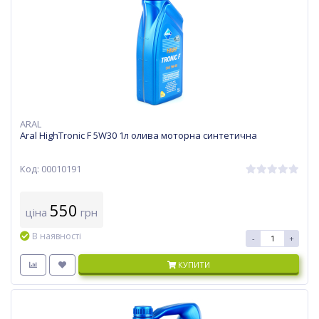
ARAL
Aral HighTronic F 5W30 1л олива моторна синтетична
Код: 00010191
550
ціна
грн
В наявності
-
+
КУПИТИ