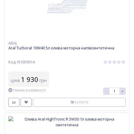
ARAL
Aral Turboral 10W40 5л олива моторна напівсинтетична
Код: N1059914
1 930
ціна
грн
Немає в наявності
-
+
КУПИТИ