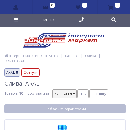
0
0
0
МЕНЮ
Інтернет-магазин КІНГ АВТО
|
Каталог
|
Олива
|
Олива ARAL
ARAL
Скинути
Олива: ARAL
Товарів:
10
Сортувати за:
Умовчання
Ціни
Рейтингу
Підібрати за параметрами