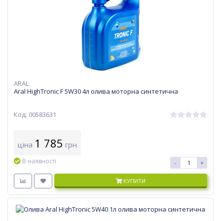
ARAL
Aral HighTronic F 5W30 4л олива моторна синтетична
Код: 00583631
1 785
ціна
грн
В наявності
-
+
КУПИТИ