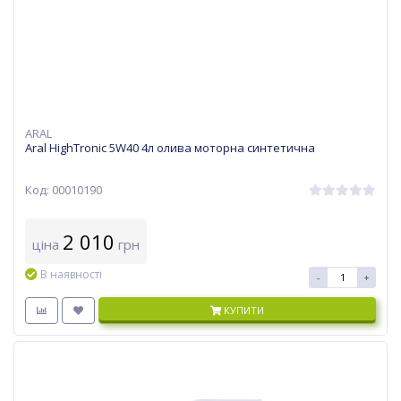
ARAL
Aral HighTronic 5W40 4л олива моторна синтетична
Код: 00010190
2 010
ціна
грн
В наявності
-
+
КУПИТИ