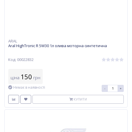
ARAL
Aral HighTronic R 5W30 1л олива моторна синтетична
Код: 00022832
150
ціна
грн
Немає в наявності
-
+
КУПИТИ