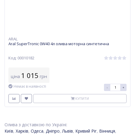
ARAL
Aral SuperTronic 0W40 4л олива моторна синтетична
Код: 00010182
1 015
ціна
грн
Немає в наявності
-
+
КУПИТИ
Олива з доставкою по Україні:
Київ
,
Харків
,
Одеса
,
Дніпро
,
Львів
,
Кривий Ріг
,
Вінниця
,