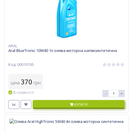
ARAL
Aral BlueTronic 10W40 1л олива моторна напівсинтетична
Код: 00010195
370
ціна
грн
В наявності
-
+
КУПИТИ