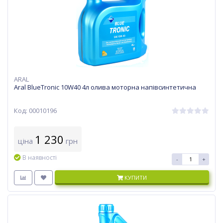
ARAL
Aral BlueTronic 10W40 4л олива моторна напівсинтетична
Код: 00010196
1 230
ціна
грн
В наявності
-
+
КУПИТИ