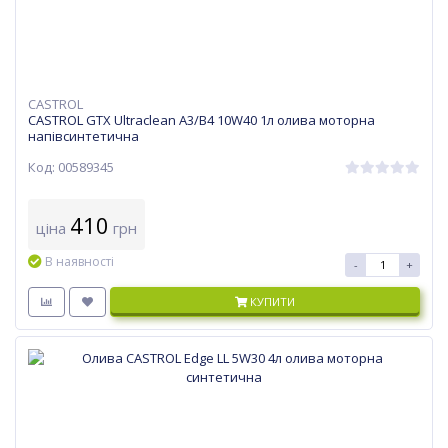
CASTROL
CASTROL GTX Ultraclean A3/B4 10W40 1л олива моторна
напівсинтетична
Код: 00589345
410
ціна
грн
В наявності
-
+
КУПИТИ