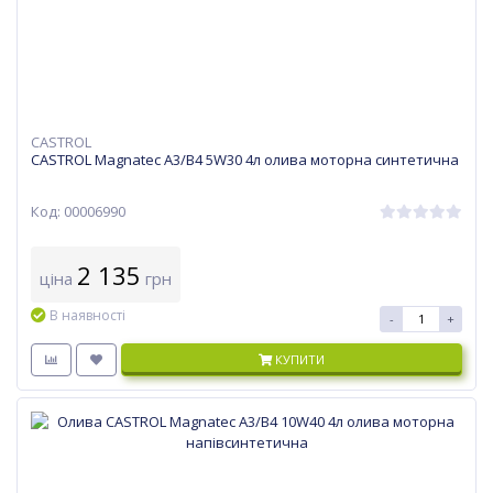
CASTROL
CASTROL Magnatec A3/B4 5W30 4л олива моторна синтетична
Код: 00006990
2 135
ціна
грн
В наявності
-
+
КУПИТИ