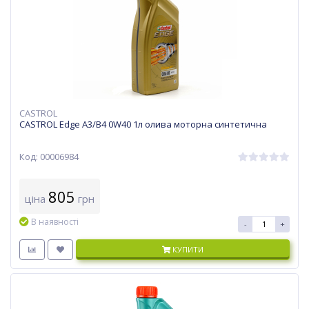
CASTROL
CASTROL Edge A3/B4 0W40 1л олива моторна синтетична
Код: 00006984
805
ціна
грн
В наявності
-
+
КУПИТИ