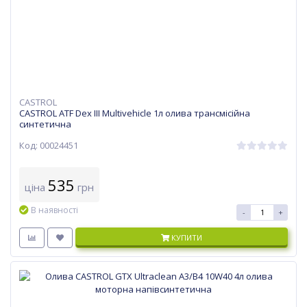
CASTROL
CASTROL ATF Dex III Multivehicle 1л олива трансмісійна
синтетична
Код: 00024451
535
ціна
грн
В наявності
-
+
КУПИТИ