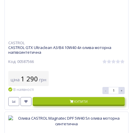
CASTROL
CASTROL GTX Ultraclean A3/B4 10W40 4л олива моторна
напівсинтетична
Код: 00587566
1 290
ціна
грн
В наявності
-
+
КУПИТИ