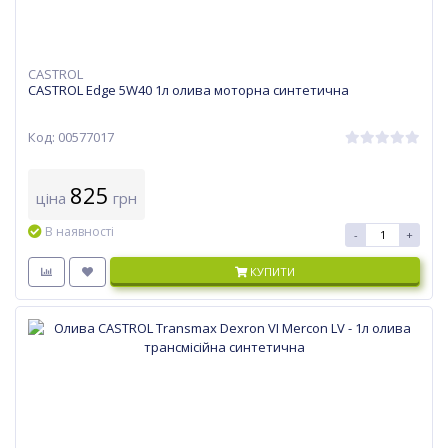
CASTROL
CASTROL Edge 5W40 1л олива моторна синтетична
Код: 00577017
825
ціна
грн
В наявності
-
+
КУПИТИ