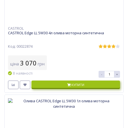
CASTROL
CASTROL Edge LL 5W30 4л олива моторна синтетична
Код: 00022874
3 070
ціна
грн
В наявності
-
+
КУПИТИ