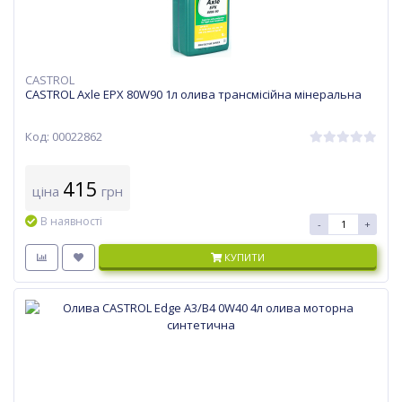
CASTROL
CASTROL Axle EPX 80W90 1л олива трансмісійна мінеральна
Код: 00022862
415
ціна
грн
В наявності
-
+
КУПИТИ