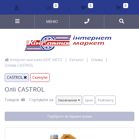
0
0
0
МЕНЮ
Інтернет-магазин КІНГ АВТО
|
Каталог
|
Олива
|
Олива CASTROL
CASTROL
Скинути
Олії CASTROL
Товарів:
48
Сортувати за:
Умовчання
Ціни
Рейтингу
Підібрати за параметрами