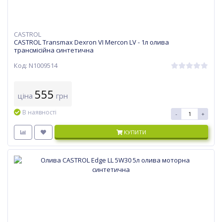
CASTROL
CASTROL Transmax Dexron VI Mercon LV - 1л олива
трансмісійна синтетична
Код: N1009514
555
ціна
грн
В наявності
-
+
КУПИТИ