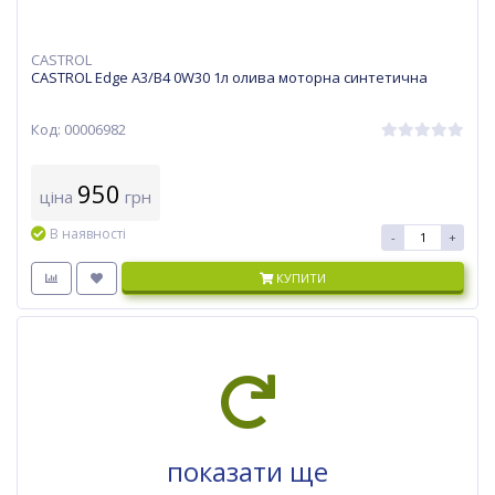
CASTROL
CASTROL Edge A3/B4 0W30 1л олива моторна синтетична
Код: 00006982
950
ціна
грн
В наявності
-
+
КУПИТИ
показати ще