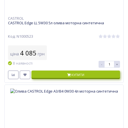
CASTROL
CASTROL Edge LL 5W30 5л олива моторна синтетична
Код: N1000523
4 085
ціна
грн
В наявності
-
+
КУПИТИ