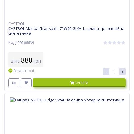
CASTROL
CASTROL Manual Transaxle 75W90 GL4+ 1л олива трансмісійна
синтетична
Код: 00566639
880
ціна
грн
В наявності
-
+
КУПИТИ