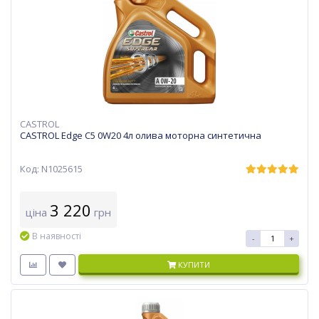
CASTROL
CASTROL Edge C5 0W20 4л олива моторна синтетична
Код: N1025615
3 220
ціна
грн
В наявності
-
+
КУПИТИ