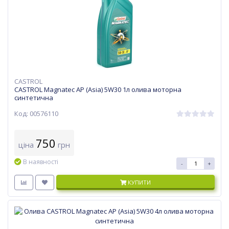
CASTROL
CASTROL Magnatec AP (Asia) 5W30 1л олива моторна
синтетична
Код: 00576110
750
ціна
грн
В наявності
-
+
КУПИТИ