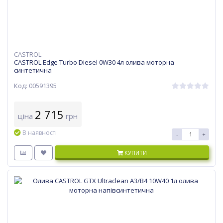
CASTROL
CASTROL Edge Turbo Diesel 0W30 4л олива моторна
синтетична
Код: 00591395
2 715
ціна
грн
В наявності
-
+
КУПИТИ