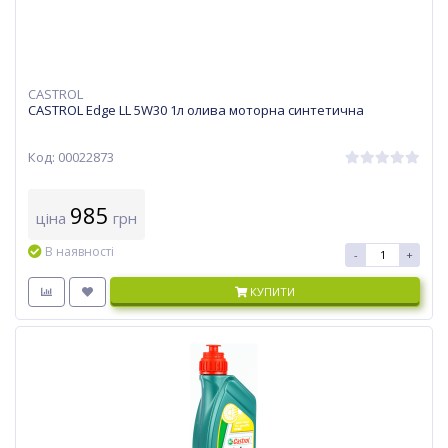
CASTROL
CASTROL Edge LL 5W30 1л олива моторна синтетична
Код: 00022873
985
ціна
грн
В наявності
-
+
КУПИТИ