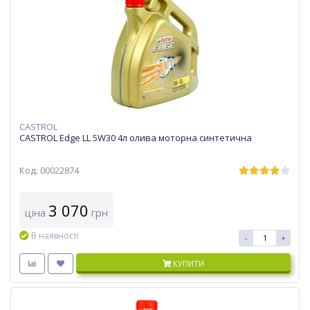
CASTROL
CASTROL Edge LL 5W30 4л олива моторна синтетична
Код: 00022874
3 070
ціна
грн
В наявності
-
+
КУПИТИ