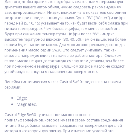
Для того, чтобы правильно подобрать смазочные материалы для
двигателя вашего автомобиля, нужно следовать рекомендациям
завода-производителя. Индекс вязкости - это показатель состояния
жидкости при определенных условиях. Буква "W" ("Winter") и цифра
перед ней (5, 10, 15) указывает на то, как будет вести себя смазка при
низких температурах. Чем больше цифра, тем менее вязкой она
будет при снижении температуры. Цифры после "W" - индекс
высокотемпературной вязкости (30, 40, 50), чем он выше, тем более
вязким будет нагретое масло. Для многих авто рекомендовано для
применения масло серии 5w30. Это следует учитывать, так как
вязкость напрямую влияет на качество работы мотора. Слишком
вязкое масло не даст достаточную смазку всем деталям, тем более
при пониженной температуре. Слишком жидкое масло не создаст
устойчивую пленку на металлических поверхностях.
Линейка синтетических масел Castrol 5w30 представлена такими
сериями:
Edge;
Magnatec.
Castrol Edge 5w30 - уникальное масло на основе
полиальфаолефинов, которое имеет в своем составе соединения
титана. Эта добавка позволяет создавать на поверхности деталей
мотора высокопрочную пленку. При изменении условий это