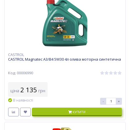
CASTROL
CASTROL Magnatec A3/B4 5W30 4л олива моторна синтетична
Код: 00006990
2 135
ціна
грн
В наявності
-
+
КУПИТИ