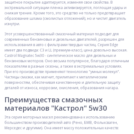
защитное покрытие адаптируется, изменяя свои свойства. В
экстремальной ситуации пленка активизируется, поглощая удары и
снижая трение. Кроме того, это средство не только предотвращает
образование шлама (смолистых отложений), но и чистит двигатель
изнутри.
Этот усовершенствованный смазочный материал подходит для
современных бензиновых и дизельных двигателей, разрешен для
использования в авто с фильтрами твердых частиц. Серия Edge
имеет два подвида: С3 и LL (премиум-класс), цена довольно высокая.
Castrol Magnatec 5w30 - синтетическое масло для дизельных и
бензиновых моторов. Оно весьма популярное, благодаря отличным
показателям в разные сезоны, а также в экстремальных условиях.
При его производстве применяют технологию "умных молекул".
Частицы смазки, как магнит, прилипают к металлическим
поверхностям, обеспечивая качественную и длительную защиту
деталей от износа, коррозии, окисления, образования нагара.
Преимущества смазочных
материалов "Кастрол" 5w30
Эта серия моторных масел рекомендована к использованию
большинством производителей авто (Рено, БМВ, Фольксваген,
Мерседес и другими). Она имеет массу положительных качеств: