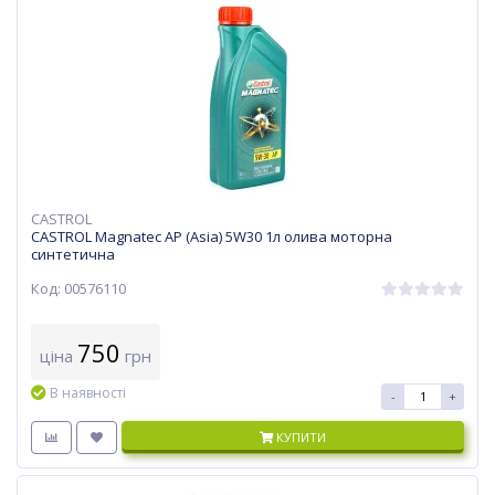
CASTROL
CASTROL Magnatec AP (Asia) 5W30 1л олива моторна
синтетична
Код: 00576110
750
ціна
грн
В наявності
-
+
КУПИТИ