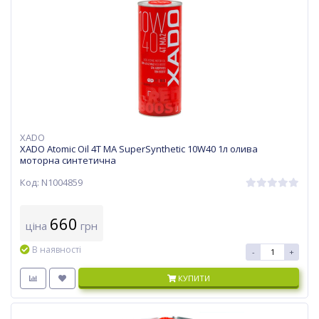
XADO
XADO Atomic Oil 4T MA SuperSynthetic 10W40 1л олива
моторна синтетична
Код: N1004859
660
ціна
грн
В наявності
-
+
КУПИТИ