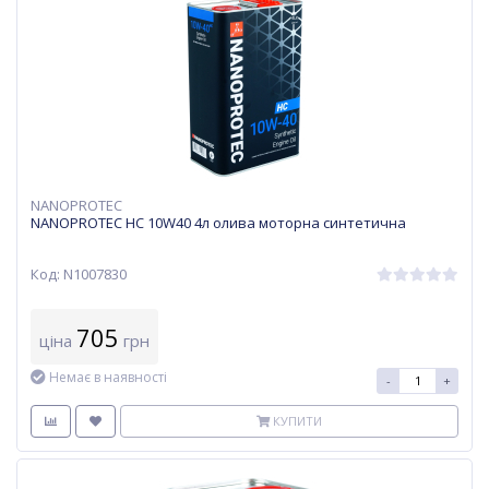
NANOPROTEC
NANOPROTEC HC 10W40 4л олива моторна синтетична
Код: N1007830
705
ціна
грн
Немає в наявності
-
+
КУПИТИ