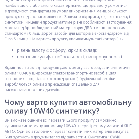
найбільшою стабільністю характеристик, що дає змогу домогтися
відповідності стандартам за умови використання меншої кількості
присадок під час виготовлення. Залежно від присадок, які є в складі
синтетики, кінцевий продукт матиме різні особливості застосування:
можна підібрати бюджетний матеріал для ДВЗ з менш жорстким
стандартом і більш дорогі засоби для моторів з екостандартом від
Euro 5 і вище. На вартість продукту впливатимуть такі критерії, як:
рівень вмісту фосфору, сірки в складі;
показник сульфатної зольності, випаровуваності.
Відмінності в складі продуктів дають змогу застосовувати синтетичні
оливи 10В40 у широкому спектрі транспортних засобів. Для
вантажних авто, сільськогосподарської, будівельної техніки
виробляються оливи з присадками спеціально для
високонавантажених дизелів.
Чому варто купити автомобільну
оливу 10W40 синтетику?
Ви зможете оцінити всі переваги цього продукту самостійно,
купивши синтетичну автооливу 10W40 в перевіреному магазині КІНГ
АВТО. Однією з головних переваг синтетичних матеріалів виступає
їхня здатність відводити тепло від запчастин. Синтетика 10W40