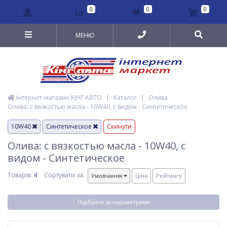
0
0
0
МЕНЮ
Інтернет-магазин КІНГ АВТО
|
Каталог
|
Олива
Олива: с вязкостью масла - 10W40, с видом - Синтетическое
10W40
Синтетическое
Скинути
Олива: с вязкостью масла - 10W40, с
видом - Синтетическое
Товарів:
4
Сортувати за:
Умовчання
Ціни
Рейтингу
Підібрати за параметрами