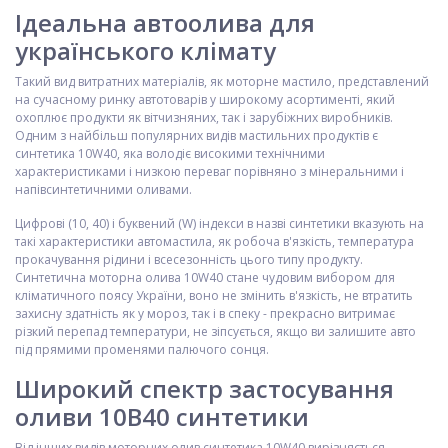
Ідеальна автоолива для
українського клімату
Такий вид витратних матеріалів, як моторне мастило, представлений
на сучасному ринку автотоварів у широкому асортименті, який
охоплює продукти як вітчизняних, так і зарубіжних виробників.
Одним з найбільш популярних видів мастильних продуктів є
синтетика 10W40, яка володіє високими технічними
характеристиками і низкою переваг порівняно з мінеральними і
напівсинтетичними оливами.
Цифрові (10, 40) і буквений (W) індекси в назві синтетики вказують на
такі характеристики автомастила, як робоча в'язкість, температура
прокачування рідини і всесезонність цього типу продукту.
Синтетична моторна олива 10W40 стане чудовим вибором для
кліматичного поясу України, воно не змінить в'язкість, не втратить
захисну здатність як у мороз, так і в спеку - прекрасно витримає
різкий перепад температури, не зіпсується, якщо ви залишите авто
під прямими променями палючого сонця.
Широкий спектр застосування
оливи 10В40 синтетики
Від інших видів моторних олив синтетика 10W40 вирізняється