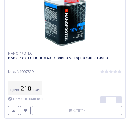
NANOPROTEC
NANOPROTEC HC 10W40 1л олива моторна синтетична
Код: N1007829
210
ціна
грн
Немає в наявності
-
+
КУПИТИ