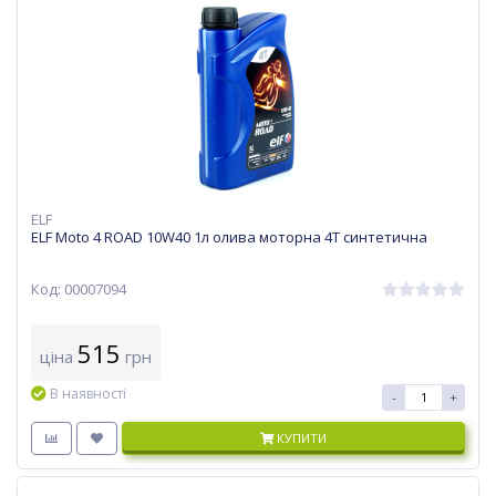
ELF
ELF Moto 4 ROAD 10W40 1л олива моторна 4Т синтетична
Код: 00007094
515
ціна
грн
В наявності
-
+
КУПИТИ