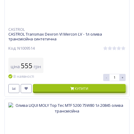
CASTROL
CASTROL Transmax Dexron VI Mercon LV - 1л олива
трансмісійна синтетична
Код: N1009514
555
ціна
грн
В наявності
-
+
КУПИТИ