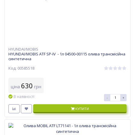
HYUNDAI/MOBIS
HYUNDAI/MOBIS ATF SP-IV - 1л 04500-00115 олива трансмісійна
синтетична
Код: 00585518
630
ціна
грн
В наявності
-
+
КУПИТИ