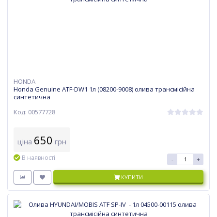
HONDA
Honda Genuine ATF-DW1 1л (08200-9008) олива трансмісійна
синтетична
Код: 00577728
650
ціна
грн
В наявності
-
+
КУПИТИ