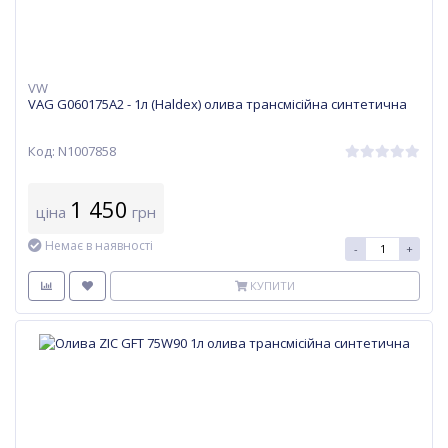
VW
VAG G060175A2 - 1л (Haldex) олива трансмісійна синтетична
Код: N1007858
1 450
ціна
грн
Немає в наявності
-
+
КУПИТИ