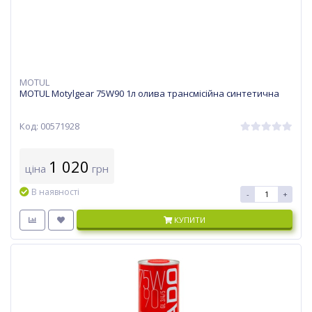
MOTUL
MOTUL Motylgear 75W90 1л олива трансмісійна синтетична
Код: 00571928
1 020
ціна
грн
В наявності
-
+
КУПИТИ