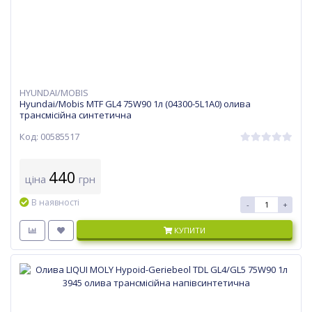
HYUNDAI/MOBIS
Hyundai/Mobis MTF GL4 75W90 1л (04300-5L1A0) олива
трансмісійна синтетична
Код: 00585517
440
ціна
грн
В наявності
-
+
КУПИТИ