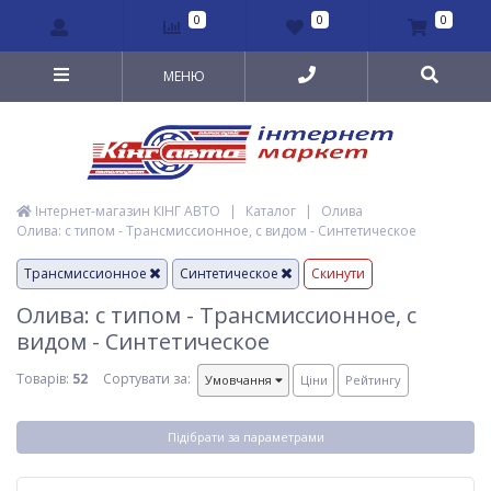
0
0
0
МЕНЮ
Інтернет-магазин КІНГ АВТО
|
Каталог
|
Олива
Олива: с типом - Трансмиссионное, с видом - Синтетическое
Трансмиссионное
Синтетическое
Скинути
Олива: с типом - Трансмиссионное, с
видом - Синтетическое
Товарів:
52
Сортувати за:
Умовчання
Ціни
Рейтингу
Підібрати за параметрами