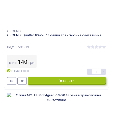
GROM-EX
GROM-EX Quattro 80W90 1л олива трансмісійна синтетична
Код: 00591919
140
ціна
грн
В наявності
-
+
КУПИТИ