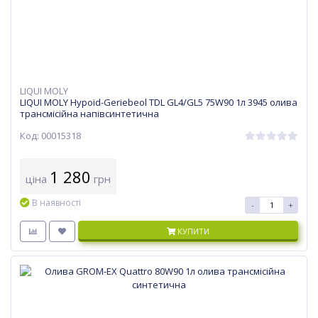
LIQUI MOLY
LIQUI MOLY Hypoid-Geriebeol TDL GL4/GL5 75W90 1л 3945 олива
трансмісійна напівсинтетична
Код: 00015318
1 280
ціна
грн
В наявності
-
+
КУПИТИ