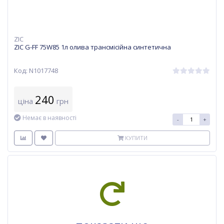
ZIC
ZIC G-FF 75W85 1л олива трансмісійна синтетична
Код: N1017748
240
ціна
грн
Немає в наявності
-
+
КУПИТИ