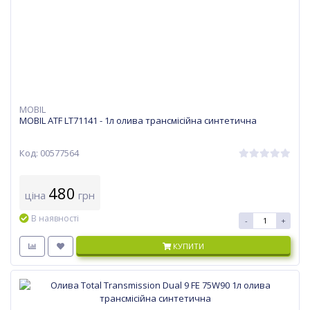
MOBIL
MOBIL ATF LT71141 - 1л олива трансмісійна синтетична
Код: 00577564
480
ціна
грн
В наявності
-
+
КУПИТИ