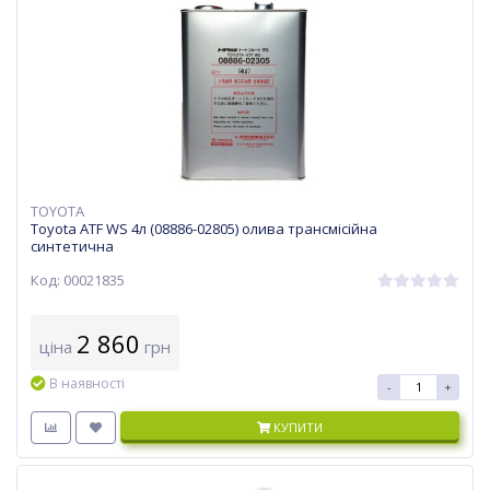
TOYOTA
Toyota ATF WS 4л (08886-02805) олива трансмісійна
синтетична
Код: 00021835
2 860
ціна
грн
В наявності
-
+
КУПИТИ