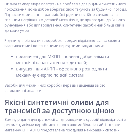
Низька температура повітря - не проблема для рідини синтетичного
походження, вона добре зберігає свою текучість за будь-якої погоди.
Під час використання трансмісійні рідини постійно стикаються з
сильним нагріванням деталей механізмів, це призводить до їхнього
руйнування або випаровування, синтетичні засоби найбільш стійкі
до таких умов.
Рідини для різних типів коробок передач відрізняються за своїми
властивостями і поставленими перед ними завданнями:
призначені для МКПП - повинні добре знімати
механічні навантаження з деталей;
випущені для АКПП - ефективно розподіляти
механічну енергію по всій системі.
Засоби для механічних коробок передач дешевші за свої
автоматичні аналоги.
Якісні синтетичні оливи для
трансмісії за доступною ціною
Заміну рідини для трансмісії слід проводити в суворій відповідності з
рекомендаціями виробника вашого автомобіля. На сайті інтернет-
магазину КІНГ АВТО представлена продукція найкращих світових