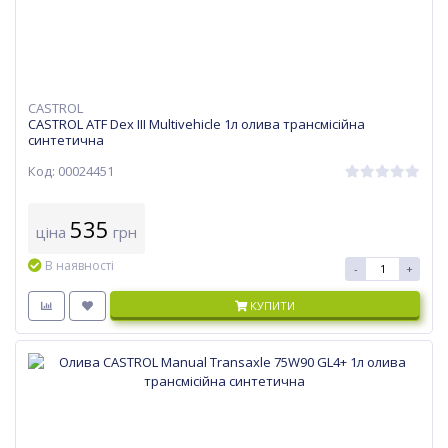
CASTROL
CASTROL ATF Dex III Multivehicle 1л олива трансмісійна
синтетична
Код: 00024451
535
ціна
грн
В наявності
-
+
КУПИТИ