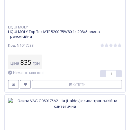
LIQUI MOLY
LIQUI MOLY Top Tec MTF 5200 75W80 1л 20845 олива
трансмісійна
Код: N1047533
835
ціна
грн
Немає в наявності
-
+
КУПИТИ