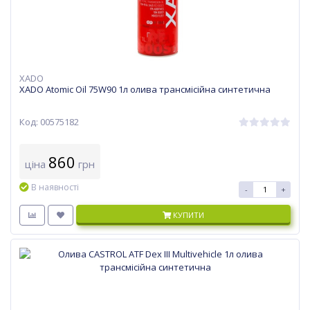
XADO
XADO Atomic Oil 75W90 1л олива трансмісійна синтетична
Код: 00575182
860
ціна
грн
В наявності
-
+
КУПИТИ