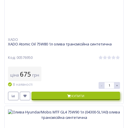
XADO
XADO Atomic Oil 75W80 1л олива трансмісійна синтетична
Код: 00576950
675
ціна
грн
В наявності
-
+
КУПИТИ