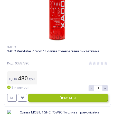
XADO
XADO Verylube 75W90 1л олива трансмісійна синтетична
Код: 00587390
480
ціна
грн
В наявності
-
+
КУПИТИ