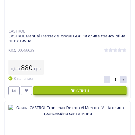
CASTROL
CASTROL Manual Transaxle 75W90 GL4+ 1л олива трансмісійна
синтетична
Код: 00566639
880
ціна
грн
В наявності
-
+
КУПИТИ