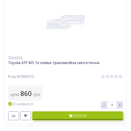
TOYOTA
Toyota ATF WS 1л олива трансмісійна синтетична
Код: N1065013
860
ціна
грн
В наявності
-
+
КУПИТИ