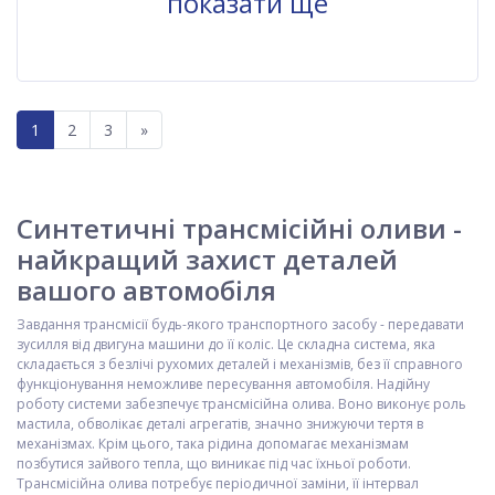
показати ще
1
2
3
»
Синтетичні трансмісійні оливи -
найкращий захист деталей
вашого автомобіля
Завдання трансмісії будь-якого транспортного засобу - передавати
зусилля від двигуна машини до її коліс. Це складна система, яка
складається з безлічі рухомих деталей і механізмів, без її справного
функціонування неможливе пересування автомобіля. Надійну
роботу системи забезпечує трансмісійна олива. Воно виконує роль
мастила, обволікає деталі агрегатів, значно знижуючи тертя в
механізмах. Крім цього, така рідина допомагає механізмам
позбутися зайвого тепла, що виникає під час їхньої роботи.
Трансмісійна олива потребує періодичної заміни, її інтервал