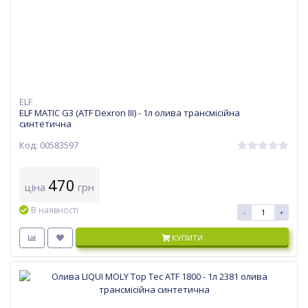
ELF
ELF MATIC G3 (ATF Dexron III) - 1л олива трансмісійна
синтетична
Код: 00583597
470
ціна
грн
В наявності
-
+
КУПИТИ