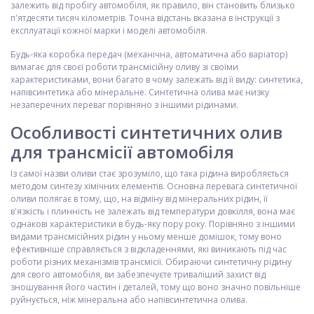
залежить від пробігу автомобіля, як правило, він становить близько
п'ятдесяти тисяч кілометрів. Точна відстань вказана в інструкції з
експлуатації кожної марки і моделі автомобіля.
Будь-яка коробка передач (механічна, автоматична або варіатор)
вимагає для своєї роботи трансмісійну оливу зі своїми
характеристиками, вони багато в чому залежать від її виду: синтетика,
напівсинтетика або мінеральне. Синтетична олива має низку
незаперечних переваг порівняно з іншими рідинами.
Особливості синтетичних олив
для трансмісії автомобіля
Із самої назви оливи стає зрозуміло, що така рідина виробляється
методом синтезу хімічних елементів. Основна перевага синтетичної
оливи полягає в тому, що, на відміну від мінеральних рідин, її
в'язкість і плинність не залежать від температури довкілля, вона має
однакові характеристики в будь-яку пору року. Порівняно з іншими
видами трансмісійних рідин у ньому менше домішок, тому воно
ефективніше справляється з відкладеннями, які виникають під час
роботи різних механізмів трансмісії. Обираючи синтетичну рідину
для свого автомобіля, ви забезпечуєте триваліший захист від
зношування його частин і деталей, тому що воно значно повільніше
руйнується, ніж мінеральна або напівсинтетична олива.