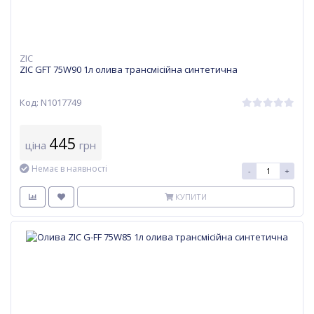
ZIC
ZIC GFT 75W90 1л олива трансмісійна синтетична
Код: N1017749
445
ціна
грн
Немає в наявності
-
+
КУПИТИ