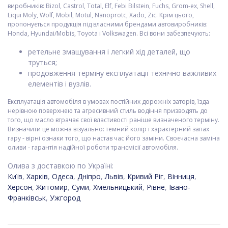
виробників: Bizol, Castrol, Total, Elf, Febi Bilstein, Fuchs, Grom-ex, Shell,
Liqui Moly, Wolf, Mobil, Motul, Nanoprotc, Xado, Zic. Крім цього,
пропонується продукція під власними брендами автовиробників:
Honda, Hyundai/Mobis, Toyota і Volkswagen. Всі вони забезпечують:
ретельне змащування і легкий хід деталей, що
труться;
продовження терміну експлуатації технічно важливих
елементів і вузлів.
Експлуатація автомобіля в умовах постійних дорожніх заторів, їзда
нерівною поверхнею та агресивний стиль водіння призводять до
того, що масло втрачає свої властивості раніше визначеного терміну.
Визначити це можна візуально: темний колір і характерний запах
гару - вірні ознаки того, що настав час його заміни. Своєчасна заміна
оливи - гарантія надійної роботи трансмісії автомобіля.
Олива з доставкою по Україні:
Київ
,
Харків
,
Одеса
,
Дніпро
,
Львів
,
Кривий Ріг
,
Вінниця
,
Херсон
,
Житомир
,
Суми
,
Хмельницький
,
Рівне
,
Івано-
Франківськ
,
Ужгород