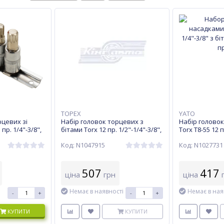
TOPEX
YATO
рцевих зі
Набір головок торцевих з
Набір головок 
пр. 1/4"-3/8",
бітами Torx 12 пр. 1/2"-1/4"-3/8",
Torx Т8-55 12 п
Topex (39D342)
Код: N1047915
Код: N1027731
507
417
ціна
грн
ціна
г
Немає в наявності
Немає в ная
-
+
-
+
КУПИТИ
КУПИТИ