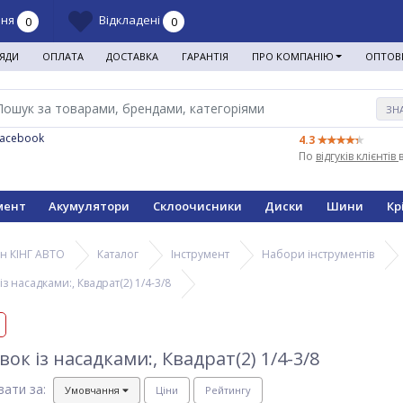
ння
Відкладені
0
0
ЯДИ
ОПЛАТА
ДОСТАВКА
ГАРАНТІЯ
ПРО КОМПАНІЮ
ОПТОВ
ЗН
Facebook
4.3
По
відгуків клієнтів
мент
Акумулятори
Склоочисники
Диски
Шини
Кр
н КІНГ АВТО
Каталог
Інструмент
Набори інструментів
з насадками:, Квадрат(2) 1/4-3/8
ок із насадками:, Квадрат(2) 1/4-3/8
вати за:
Умовчання
Ціни
Рейтингу