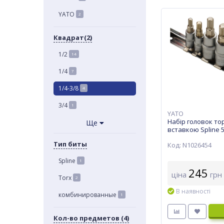
YATO
2
Квадрат(2)
1/2
14
1/4
7
1/4-3/8
4
3/4
1
YATO
Набір головок то
Ще
вставкою Spline 5 
Yato (YT-04360)
Тип биты
Код: N1026454
Spline
1
245
ціна
грн
Torx
2
В наявності
комбинированные
1
Кол-во предметов (4)