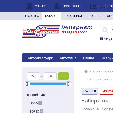
Увійти
Реєстрація
Порівня
ГОЛОВНА
КАТАЛОГ
ВИРОБНИКИ
НОВИНИ
ОГЛ
Ми у 
Автоаксесуари
Автохімія
Олива
Інстру
Інтернет-магази
-
OK
Набори головок і
1/4-3/8
Скинути
Виробник
Набори голов
HANS
1
Товарів:
4
Сорту
TOPEX
1