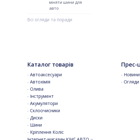
міняти шини для
авто
Всі огляди та поради
Каталог товарів
Прес-
-
Автоаксесуари
-
Новини 
-
Автохімія
-
Огляди
-
Олива
-
Інструмент
-
Акумулятори
-
Склоочисники
-
Диски
-
Шини
-
Кріплення Коліс
Інтернет-магазин КІНГ АВТО
››