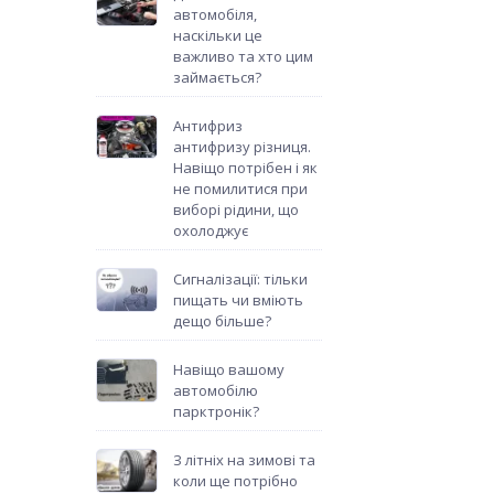
автомобіля,
наскільки це
важливо та хто цим
займається?
Антифриз
антифризу різниця.
Навіщо потрібен і як
не помилитися при
виборі рідини, що
охолоджує
Сигналізації: тільки
пищать чи вміють
дещо більше?
Навіщо вашому
автомобілю
парктронік?
З літніх на зимові та
коли ще потрібно