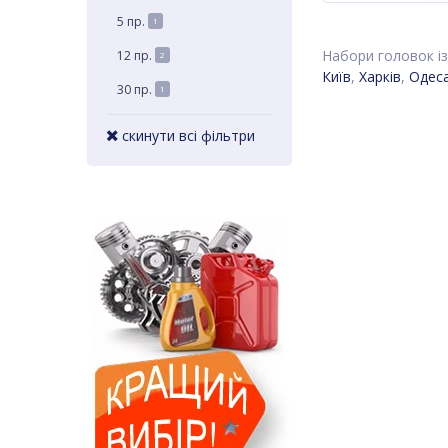
5 пр.
1
Набори головок із
12 пр.
2
Київ
,
Харків
,
Одес
30 пр.
1
скинути всі фільтри