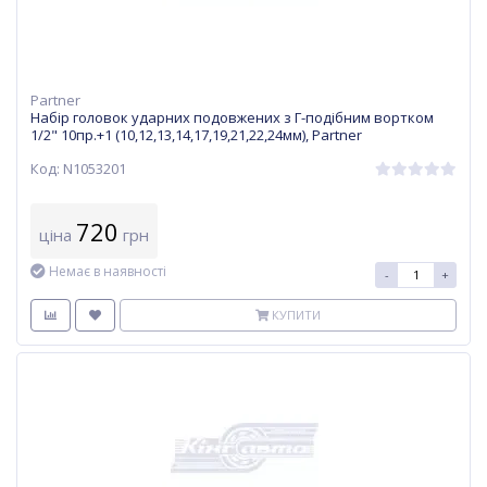
Partner
Набір головок ударних подовжених з Г-подібним вортком
1/2" 10пр.+1 (10,12,13,14,17,19,21,22,24мм), Partner
Код: N1053201
720
ціна
грн
Немає в наявності
-
+
КУПИТИ