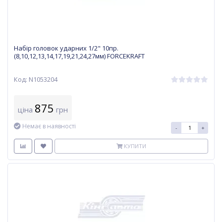
Набір головок ударних 1/2" 10пр.
(8,10,12,13,14,17,19,21,24,27мм) FORCEKRAFT
Код: N1053204
875
ціна
грн
Немає в наявності
-
+
КУПИТИ