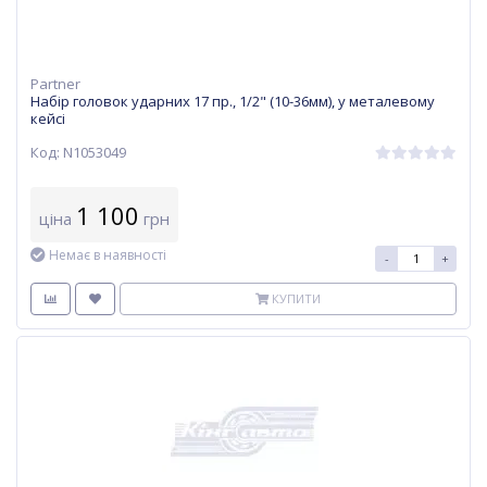
Partner
Набір головок ударних 17 пр., 1/2" (10-36мм), у металевому
кейсі
Код: N1053049
1 100
ціна
грн
Немає в наявності
-
+
КУПИТИ