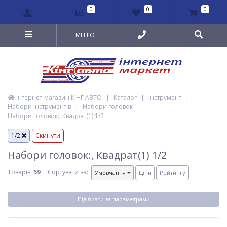
0
0
0
МЕНЮ
Інтернет-магазин КІНГ АВТО
|
Каталог
|
Інструмент
|
Набори інструментів
|
Набори головок
Набори головок:, Квадрат(1) 1/2
1/2
Скинути
Набори головок:, Квадрат(1) 1/2
Товарів:
59
Сортувати за:
Умовчання
Ціни
Рейтингу
Підібрати за параметрами