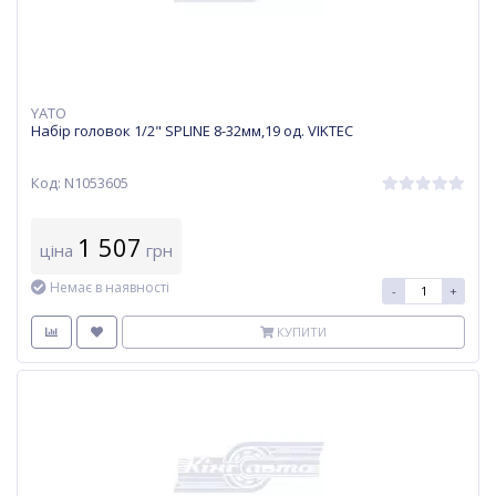
YATO
Набір головок 1/2" SPLINE 8-32мм,19 од. VIKTEC
Код: N1053605
1 507
ціна
грн
Немає в наявності
-
+
КУПИТИ