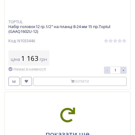
TOPTUL
Набір головок12 гр.1/2" на планці 8-24 мм 15 пр.Toptul
(GAAQ1602U-12)
Код: N1033446
1 163
ціна
грн
Немає в наявності
-
+
КУПИТИ
показати ще