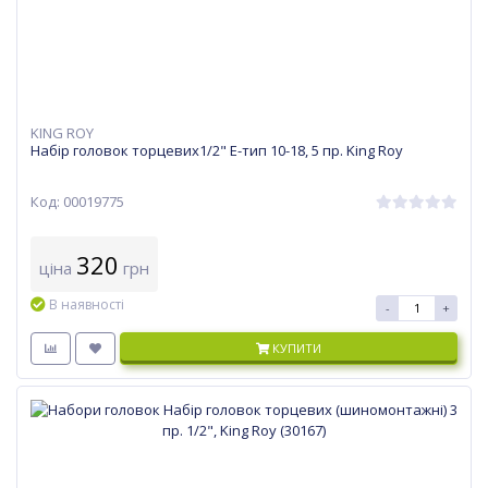
KING ROY
Набір головок торцевих1/2" Е-тип 10-18, 5 пр. King Roy
Код: 00019775
320
ціна
грн
В наявності
-
+
КУПИТИ