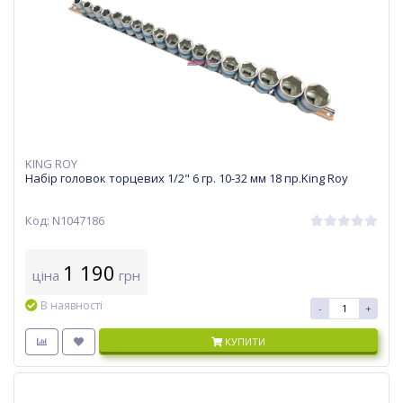
KING ROY
Набір головок торцевих 1/2" 6 гр. 10-32 мм 18 пр.King Roy
Код: N1047186
1 190
ціна
грн
В наявності
-
+
КУПИТИ