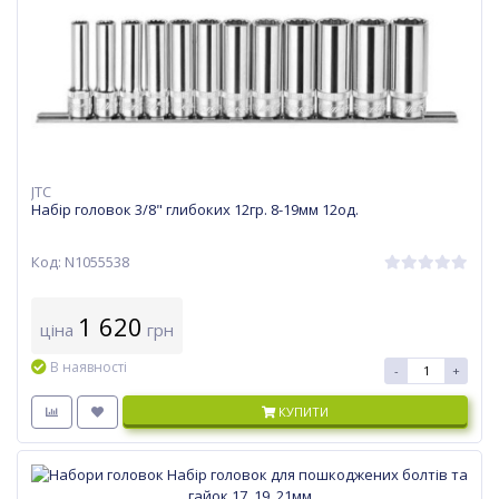
JTC
Набір головок 3/8" глибоких 12гр. 8-19мм 12од.
Код: N1055538
1 620
ціна
грн
В наявності
-
+
КУПИТИ