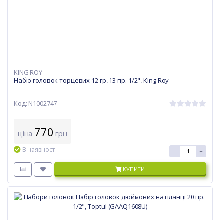
KING ROY
Набір головок торцевих 12 гр, 13 пр. 1/2", King Roy
Код: N1002747
770
ціна
грн
В наявності
-
+
КУПИТИ