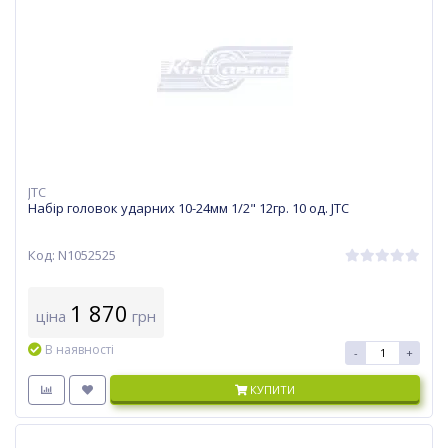
JTC
Набір головок ударних 10-24мм 1/2" 12гр. 10 од. JTC
Код: N1052525
1 870
ціна
грн
В наявності
-
+
КУПИТИ