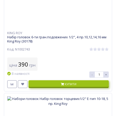
KING ROY
Набір головок 6-ти гран.подовжених 1/2", 4 пр.10,12,14,16 мм
King Roy (30178)
Код: N1002743
390
ціна
грн
В наявності
-
+
КУПИТИ