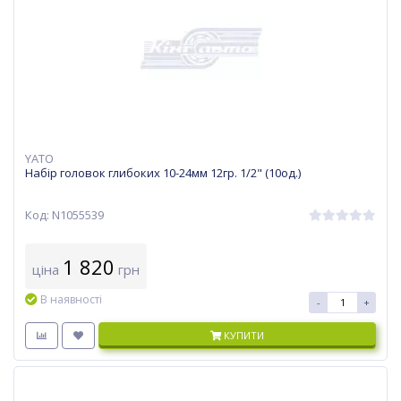
YATO
Набір головок глибоких 10-24мм 12гр. 1/2" (10од.)
Код: N1055539
1 820
ціна
грн
В наявності
-
+
КУПИТИ