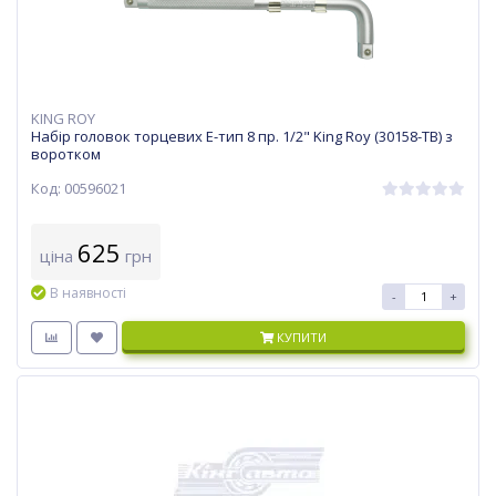
KING ROY
Набір головок торцевих Е-тип 8 пр. 1/2" King Roy (30158-TB) з
воротком
Код: 00596021
625
ціна
грн
В наявності
-
+
КУПИТИ