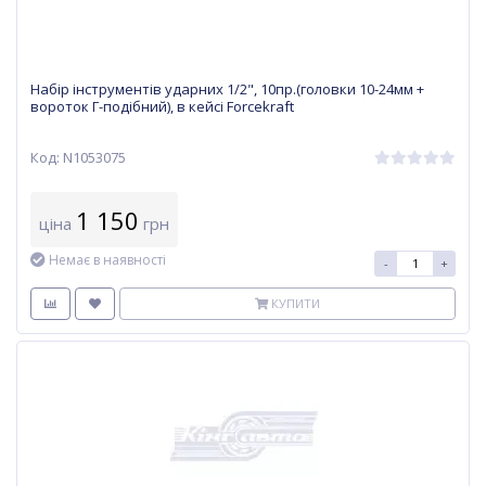
Набір інструментів ударних 1/2", 10пр.(головки 10-24мм +
вороток Г-подібний), в кейсі Forcekraft
Код: N1053075
1 150
ціна
грн
Немає в наявності
-
+
КУПИТИ