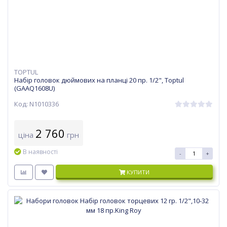
TOPTUL
Набір головок дюймових на планці 20 пр. 1/2", Toptul
(GAAQ1608U)
Код: N1010336
2 760
ціна
грн
В наявності
-
+
КУПИТИ