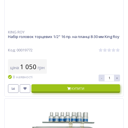
KING ROY
Набір головок торцевих 1/2" 16 пр. на планці 8-30 мм King Roy
Код: 00019772
1 050
ціна
грн
В наявності
-
+
КУПИТИ