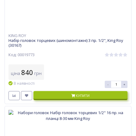
KING ROY
Набір головок торцевих (шиномонтажні) 3 пр. 1/2", King Roy
(30167)
Код: 00019773
840
ціна
грн
В наявності
-
+
КУПИТИ