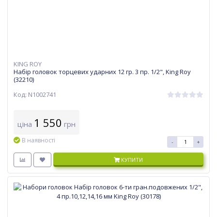
KING ROY
Набір головок торцевих ударних 12 гр. 3 пр. 1/2", King Roy
(32210)
Код: N1002741
1 550
ціна
грн
В наявності
-
+
КУПИТИ