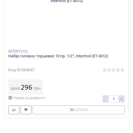
INTERTOOL
Набір головок торцевих 10 пр. 1/2", Intertool (ET-6012)
Код: N1009247
296
ціна
грн
Немає в наявності
-
+
КУПИТИ