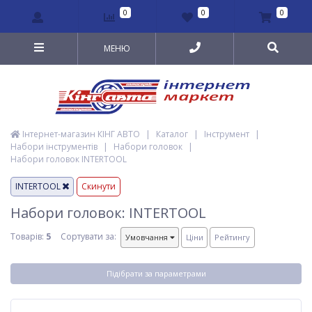
0
0
0
МЕНЮ
Інтернет-магазин КІНГ АВТО
|
Каталог
|
Інструмент
|
Набори інструментів
|
Набори головок
|
Набори головок INTERTOOL
INTERTOOL
Скинути
Набори головок: INTERTOOL
Товарів:
5
Сортувати за:
Умовчання
Ціни
Рейтингу
Підібрати за параметрами