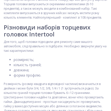
Торцеві головки випускаються окремими комплектами (8-10
предметів), а також можуть входити в комбінований набір. Такі
комплекти випускаються в зручних кейсах і можуть містити різну
кількість елементів. Найпопулярніший - комплект зі 108 предметів.
Різновиди наборів торцевих
головок Intertool
Для того, щоб головки підходили для ремонту саме вашого
автомобіля, слід правильно їх підібрати. Необхідно звернути увагу на
такі характеристики:
розмірність;
кількість граней;
довжина;
форма профілю.
Розмірність (розмір квадрата відповідної частини) визначається в
дюймах і може бути 3/4, 1/2, 3/8, 1/4 і 1 (1 зустрічається рідко). За
кількістю граней торцеві головки бувають 6 і 12-гранними.
Шестигранні головки надійні та довговічні, вони чітко провертають
гайки. Дванадцятигранні - простіше насаджуються і провертають
гайку у важкодоступних місцях або ділянках із поганою видимістю.
Довжина головок зустрічається двох видів: стандартна і збільшена.