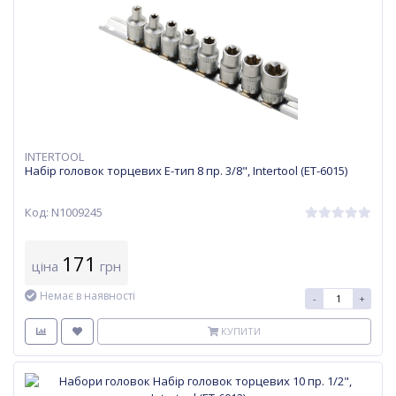
INTERTOOL
Набір головок торцевих Е-тип 8 пр. 3/8", Intertool (ET-6015)
Код: N1009245
171
ціна
грн
Немає в наявності
-
+
КУПИТИ