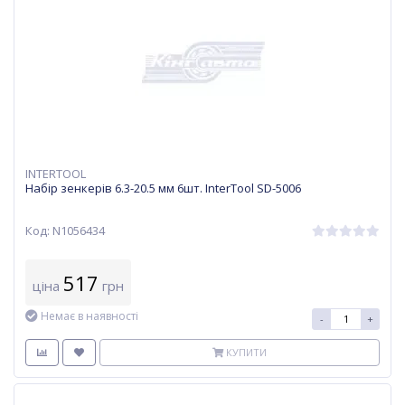
INTERTOOL
Набір зенкерів 6.3-20.5 мм 6шт. InterTool SD-5006
Код: N1056434
517
ціна
грн
Немає в наявності
-
+
КУПИТИ