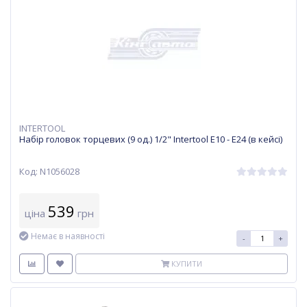
INTERTOOL
Набір головок торцевих (9 од.) 1/2" Intertool E10 - E24 (в кейсі)
Код: N1056028
539
ціна
грн
Немає в наявності
-
+
КУПИТИ