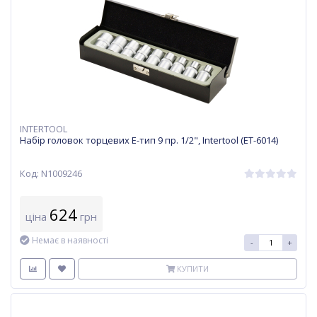
INTERTOOL
Набір головок торцевих Е-тип 9 пр. 1/2", Intertool (ET-6014)
Код: N1009246
624
ціна
грн
Немає в наявності
-
+
КУПИТИ