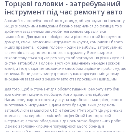
Торцеві головки - затребуваний
інструмент під час ремонту авто
Автомобіль потребує постійного догляду, обслуговування і ремонту.
Якщо зі складними випадками бажано звернутися до фахівців, то з
дрібними завданнями автолюбителі воліють справлятися
самостійно. Для цього необхідно мати різноманітний інструмент:
домкрат, ключі, затискний інструмент, викрутки, комірчики і багато
інших предметів. Торцеві головки - один з найбільш затребуваних
елементів слюсарно-монтажного інструменту. Вони широко
використовуються під час ремонту та обслуговування різних вузлів і
систем автомобіля. Головки з успіхом замінюють накидні і ріжкові
ключі, а іноді є єдиним можливим способом вирішити проблему, що
виникла. Вони дають змогу дістатися у важкодоступні місця, тому
вирішення завдання з ремонту авто стає простішим і швидшим.
Для того, щоб інструмент для обслуговування і ремонту авто був
довговічним і міцним, необхідно його правильно підібрати.
Насамперед варто звернути увагу на виробника і матеріал, з якого
виготовлено інструмент. Одним із тих брендів, яким довіряють
автомобілісти та майстри СТО, є Intertool ("Інтертул"). Це українська
компанія, яка виробляє якісний професійний і аматорський
інструмент, а також обладнання для ремонтно-будівельних робіт.
Однією з головних причин популярності цього бренду в
торговельній мережі є висока якість товару, що має доступну вартість.