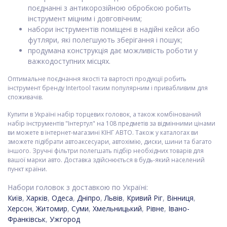
поєднанні з антикорозійною обробкою робить
інструмент міцним і довговічним;
набори інструментів поміщені в надійні кейси або
футляри, які полегшують зберігання і пошук;
продумана конструкція дає можливість роботи у
важкодоступних місцях.
Оптимальне поєднання якості та вартості продукції робить
інструмент бренду Intertool таким популярним і привабливим для
споживачів.
Купити в Україні набір торцевих головок, а також комбінований
набір інструментів "Інтертул" на 108 предметів за відмінними цінами
ви можете в інтернет-магазині КІНГ АВТО. Також у каталогах ви
зможете підібрати автоаксесуари, автохімію, диски, шини та багато
іншого. Зручні фільтри полегшать підбір необхідних товарів для
вашої марки авто. Доставка здійснюється в будь-який населений
пункт країни.
Набори головок з доставкою по Україні:
Київ
,
Харків
,
Одеса
,
Дніпро
,
Львів
,
Кривий Ріг
,
Вінниця
,
Херсон
,
Житомир
,
Суми
,
Хмельницький
,
Рівне
,
Івано-
Франківськ
,
Ужгород