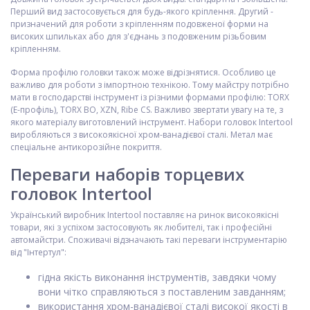
Перший вид застосовується для будь-якого кріплення. Другий -
призначений для роботи з кріпленням подовженої форми на
високих шпильках або для з'єднань з подовженим різьбовим
кріпленням.
Форма профілю головки також може відрізнятися. Особливо це
важливо для роботи з імпортною технікою. Тому майстру потрібно
мати в господарстві інструмент із різними формами профілю: TORX
(Е-профіль), TORX BO, XZN, Ribe CS. Важливо звертати увагу на те, з
якого матеріалу виготовлений інструмент. Набори головок Intertool
виробляються з високоякісної хром-ванадієвої сталі. Метал має
спеціальне антикорозійне покриття.
Переваги наборів торцевих
головок Intertool
Український виробник Intertool поставляє на ринок високоякісні
товари, які з успіхом застосовують як любителі, так і професійні
автомайстри. Споживачі відзначають такі переваги інструментарію
від "Інтертул":
гідна якість виконання інструментів, завдяки чому
вони чітко справляються з поставленим завданням;
використання хром-ванадієвої сталі високої якості в