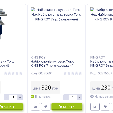
KING ROY
KING ROY
вих Torx.
Набір ключів кутових Torx.
Набір ключів 
роткі)
KING ROY 7 пр. (подовжені)
KING ROY 9 пр.
Код: 00576604
Код: 00576607
320
230
ціна
грн
ціна
г
В наявності
Немає в ная
-
+
-
+
КУПИТИ
КУПИТИ