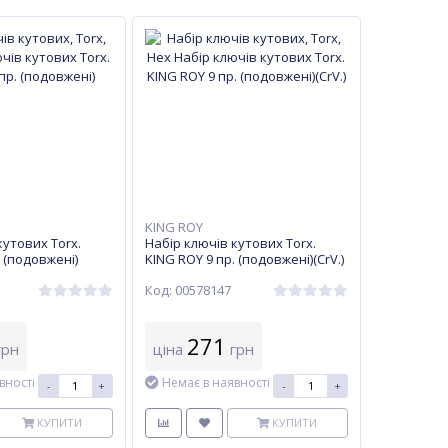
KING ROY
кутових Torx.
Набір ключів кутових Torx.
 (подовжені)
KING ROY 9 пр. (подовжені)(CrV.)
Код: 00578147
271
рн
ціна
грн
вності
Немає в наявності
-
+
-
+
КУПИТИ
КУПИТИ