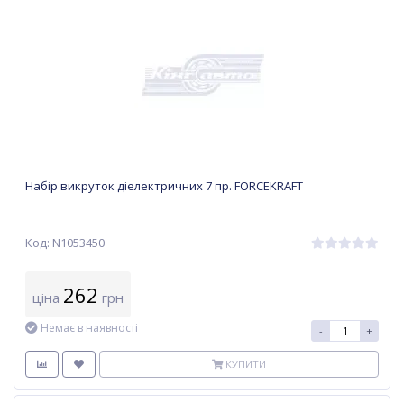
Набір викруток діелектричних 7 пр. FORCEKRAFT
Код: N1053450
262
ціна
грн
Немає в наявності
-
+
КУПИТИ