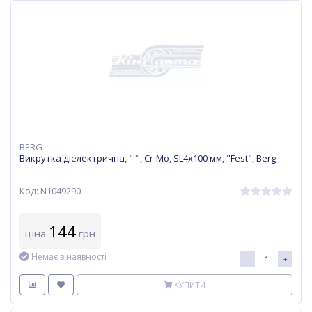
BERG
Викрутка діелектрична, "-", Cr-Mo, SL4x100 мм, "Fest", Berg
Код: N1049290
144
ціна
грн
Немає в наявності
-
+
КУПИТИ