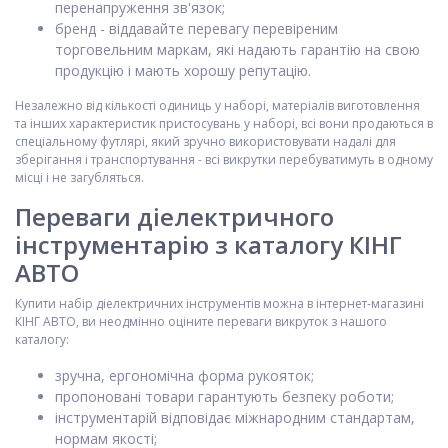
перенапруження зв'язок;
бренд - віддавайте перевагу перевіреним
торговельним маркам, які надають гарантію на свою
продукцію і мають хорошу репутацію.
Незалежно від кількості одиниць у наборі, матеріалів виготовлення
та інших характеристик пристосувань у наборі, всі вони продаються в
спеціальному футлярі, який зручно використовувати надалі для
зберігання і транспортування - всі викрутки перебуватимуть в одному
місці і не загубляться.
Переваги діелектричного
інструментарію з каталогу КІНГ
АВТО
Купити набір діелектричних інструментів можна в інтернет-магазині
КІНГ АВТО, ви неодмінно оціните переваги викруток з нашого
каталогу:
зручна, ергономічна форма рукояток;
пропоновані товари гарантують безпеку роботи;
інструментарій відповідає міжнародним стандартам,
нормам якості;