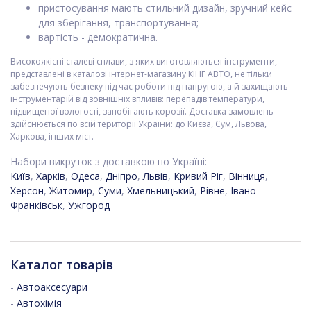
пристосування мають стильний дизайн, зручний кейс
для зберігання, транспортування;
вартість - демократична.
Високоякісні сталеві сплави, з яких виготовляються інструменти,
представлені в каталозі інтернет-магазину КІНГ АВТО, не тільки
забезпечують безпеку під час роботи під напругою, а й захищають
інструментарій від зовнішніх впливів: перепадів температури,
підвищеної вологості, запобігають корозії. Доставка замовлень
здійснюється по всій території України: до Києва, Сум, Львова,
Харкова, інших міст.
Набори викруток з доставкою по Україні:
Київ
,
Харків
,
Одеса
,
Дніпро
,
Львів
,
Кривий Ріг
,
Вінниця
,
Херсон
,
Житомир
,
Суми
,
Хмельницький
,
Рівне
,
Івано-
Франківськ
,
Ужгород
Каталог товарів
-
Автоаксесуари
-
Автохімія