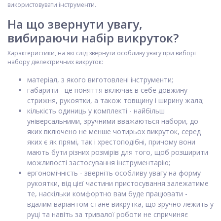
використовувати інструменти.
На що звернути увагу,
вибираючи набір викруток?
Характеристики, на які слід звернути особливу увагу при виборі
набору діелектричних викруток:
матеріал, з якого виготовлені інструменти;
габарити - це поняття включає в себе довжину
стрижня, рукоятки, а також товщину і ширину жала;
кількість одиниць у комплекті - найбільш
універсальними, зручними вважаються набори, до
яких включено не менше чотирьох викруток, серед
яких є як прямі, так і хрестоподібні, причому вони
мають бути різних розмірів для того, щоб розширити
можливості застосування інструментарію;
ергономічність - зверніть особливу увагу на форму
рукоятки, від цієї частини пристосування залежатиме
те, наскільки комфортно вам буде працювати -
вдалим варіантом стане викрутка, що зручно лежить у
руці та навіть за тривалої роботи не спричиняє