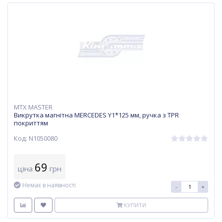
MTX MASTER
Викрутка магнітна MERCEDES Y1*125 мм, ручка з TPR
покриттям
Код: N1050080
69
ціна
грн
Немає в наявності
-
+
КУПИТИ