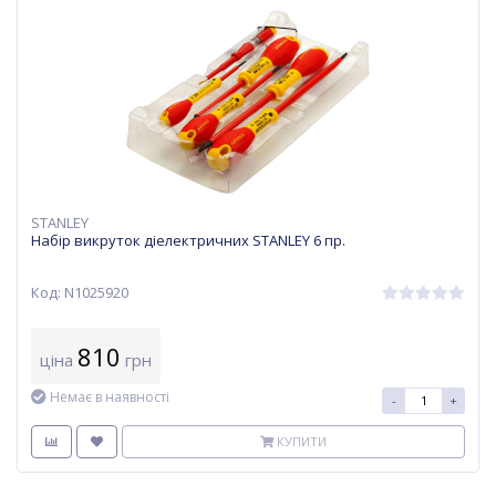
STANLEY
Набір викруток діелектричних STANLEY 6 пр.
Код: N1025920
810
ціна
грн
Немає в наявності
-
+
КУПИТИ