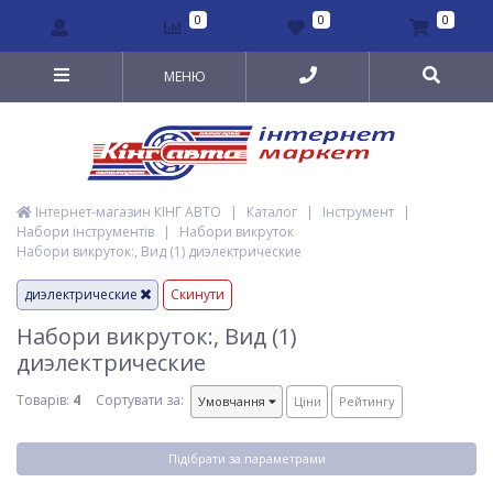
0
0
0
МЕНЮ
Інтернет-магазин КІНГ АВТО
|
Каталог
|
Інструмент
|
Набори інструментів
|
Набори викруток
Набори викруток:, Вид (1) диэлектрические
диэлектрические
Скинути
Набори викруток:, Вид (1)
диэлектрические
Товарів:
4
Сортувати за:
Умовчання
Ціни
Рейтингу
Підібрати за параметрами