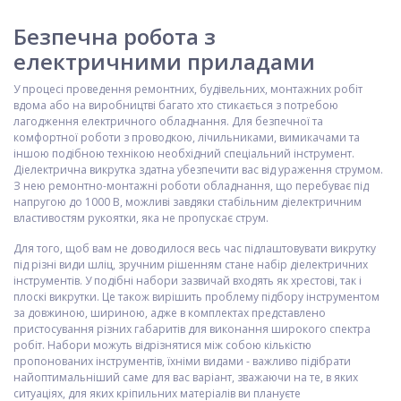
Безпечна робота з
електричними приладами
У процесі проведення ремонтних, будівельних, монтажних робіт
вдома або на виробництві багато хто стикається з потребою
лагодження електричного обладнання. Для безпечної та
комфортної роботи з проводкою, лічильниками, вимикачами та
іншою подібною технікою необхідний спеціальний інструмент.
Діелектрична викрутка здатна убезпечити вас від ураження струмом.
З нею ремонтно-монтажні роботи обладнання, що перебуває під
напругою до 1000 В, можливі завдяки стабільним діелектричним
властивостям рукоятки, яка не пропускає струм.
Для того, щоб вам не доводилося весь час підлаштовувати викрутку
під різні види шліц, зручним рішенням стане набір діелектричних
інструментів. У подібні набори зазвичай входять як хрестові, так і
плоскі викрутки. Це також вирішить проблему підбору інструментом
за довжиною, шириною, адже в комплектах представлено
пристосування різних габаритів для виконання широкого спектра
робіт. Набори можуть відрізнятися між собою кількістю
пропонованих інструментів, їхніми видами - важливо підібрати
найоптимальніший саме для вас варіант, зважаючи на те, в яких
ситуаціях, для яких кріпильних матеріалів ви плануєте