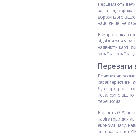
Перші мають велич
здатні відобража
дорожнього відеос
найбільше, не дар
Найпростіші автон
відрізняються за 
наявність карт, я
Україна - країна,
Переваги 
Починаючи розмову
характеристики, як
був парктронік, ос
незалежно від пог
перешкода.
Вартість GPS авто
навігатори для ав
економії часу, на
автозапчастин КІН