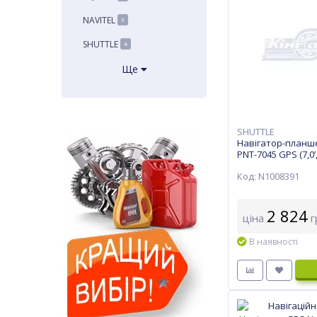
NAVITEL
3
SHUTTLE
4
Ще
SHUTTLE
Навігатор-планш
PNT-7045 GPS (7,0’
Код: N1008391
2 824
ціна
г
В наявності