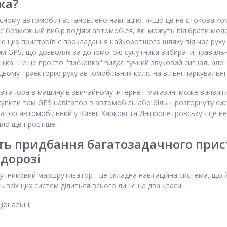
ка?
сному автомобілі встановлено навігацію, якщо це не стокова ко
ає безмежний вибір водіям автомобіля, які можуть підібрати мод
 цих пристроїв є прокладання найкоротшого шляху під час руху
ми GPS, що дозволяє за допомогою супутника вибирати правильн
ніка. Це не просто "пискавка" видає гучний звуковий сигнал, ал
ьому траєкторію руху автомобільних коліс на вільні паркувальні 
вігатора в машину в звичайному інтернет-магазині може виявити
купити там GPS навігатор в автомобіль або більш розгорнуту систе
гатор автомобільний у Києві, Харкові та Дніпропетровську - це не
ало ще простіше.
ь придбання багатозадачного прис
 дорозі
тниковий маршрутизатор - це складна навігаційна система, що й
ь всіх цих систем ділиться всього лише на два класи:
іональні;