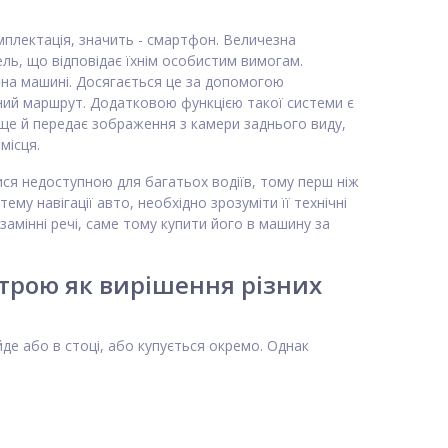
мплектація, значить - смартфон. Величезна
ель, що відповідає їхнім особистим вимогам.
 на машині. Досягається це за допомогою
ий маршрут. Додатковою функцією такої системи є
е ще й передає зображення з камери заднього виду,
місця.
ся недоступною для багатьох водіїв, тому перш ніж
му навігації авто, необхідно зрозуміти її технічні
замінні речі, саме тому купити його в машину за
трою як вирішення різних
де або в стоці, або купується окремо. Однак