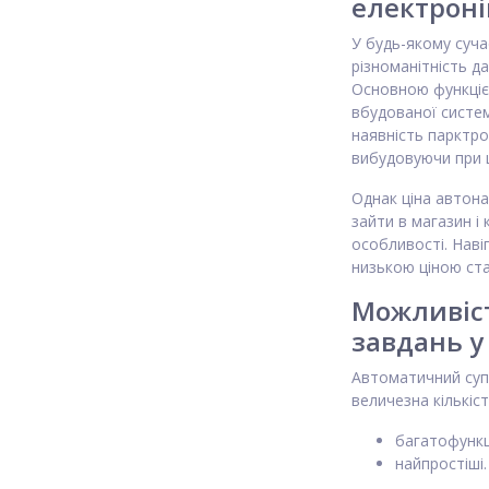
електроні
У будь-якому суча
різноманітність д
Основною функцією
вбудованої систе
наявність парктро
вибудовуючи при ц
Однак ціна автона
зайти в магазин і 
особливості. Наві
низькою ціною ст
Можливіст
завдань у
Автоматичний супу
величезна кількіст
багатофункц
найпростіші.