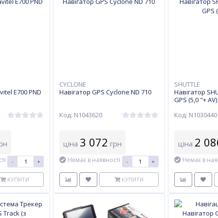
CYCLONE
SHUTTLE
itel Е700 PND
Навігатор GPS Cyclone ND 710
Навігатор SHU
GPS (5,0 "+ AV)
Код: N1043620
Код: N1030440
3 072
2 08
рн
ціна
грн
ціна
ті
Немає в наявності
Немає в ная
-
+
-
+
КУПИТИ
КУПИТИ