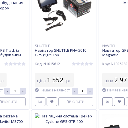
SHUTTLE
NAVITEL
S Track (з
Навігатор SHUTTLE PNA-5010
Навігатор GPS
вбудованим
GPS (5,0"+FM)
Magnetic
Код: N1015612
Код: N1026282
1 552
2 97
рн
ціна
грн
ціна
ті
Немає в наявності
Немає в ная
-
+
-
+
КУПИТИ
КУПИТИ