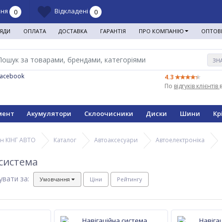
ння
Відкладені
0
0
ЯДИ
ОПЛАТА
ДОСТАВКА
ГАРАНТІЯ
ПРО КОМПАНІЮ
ОПТОВ
ЗН
Facebook
4.3
По
відгуків клієнтів
мент
Акумулятори
Склоочисники
Диски
Шини
Кр
н КІНГ АВТО
Каталог
Автоаксесуари
Автоелектроніка
 система
увати за:
Умовчання
Ціни
Рейтингу