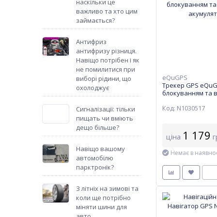
наскільки це
важливо та хто цим
займається?
Антифриз
антифризу різниця.
Навіщо потрібен і як
не помилитися при
eQuGPS
виборі рідини, що
Трекер GPS eQuGP
охолоджує
блокуванням та 
акумулятором)
Код: N1030517
Сигналізації: тільки
пищать чи вміють
дещо більше?
1 179
ціна
г
Навіщо вашому
Немає в наявнос
автомобілю
парктронік?
З літніх на зимові та
коли ще потрібно
міняти шини для
авто