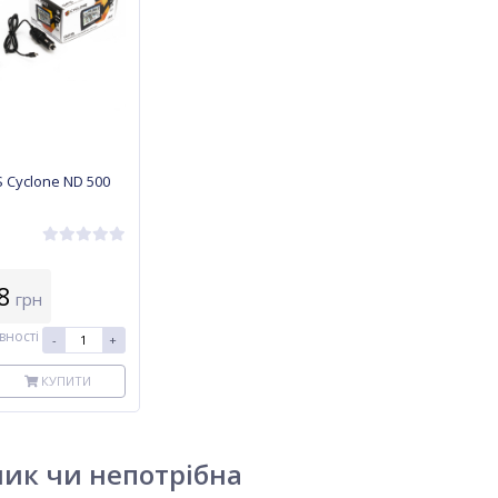
 Cyclone ND 500
8
грн
вності
-
+
КУПИТИ
ник чи непотрібна