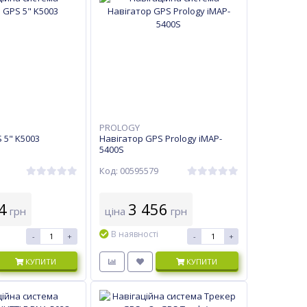
PROLOGY
 5" K5003
Навігатор GPS Prology iMAP-
5400S
Код: 00595579
4
3 456
грн
ціна
грн
В наявності
-
+
-
+
КУПИТИ
КУПИТИ