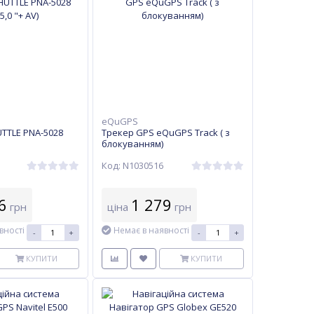
eQuGPS
TTLE PNA-5028
Трекер GPS eQuGPS Track ( з
блокуванням)
Код: N1030516
6
1 279
грн
ціна
грн
вності
Немає в наявності
-
+
-
+
КУПИТИ
КУПИТИ