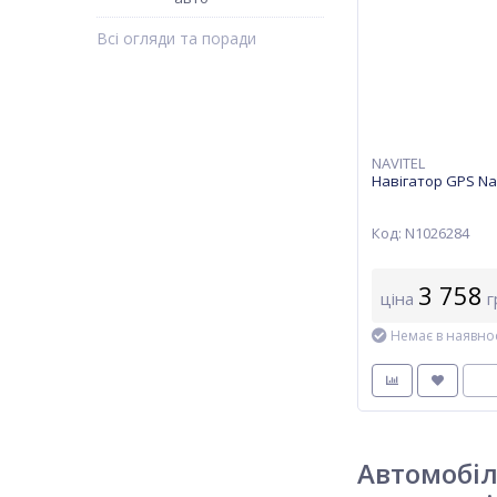
Всі огляди та поради
NAVITEL
Навігатор GPS Na
Код: N1026284
3 758
ціна
г
Немає в наявнос
Автомобіл