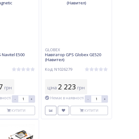
GLOBEX
 Navitel E500
Навігатор GPS Globex GE520
(Навител)
Код: N1026279
7
2 223
грн
ціна
грн
вності
Немає в наявності
-
+
-
+
КУПИТИ
КУПИТИ