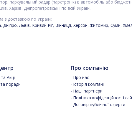
тор, паркувальний радар (парктронік) в автомобіль або бюджетн
иїв, Харків, Дніпропетровськ і по всій Україні.
ма з доставкою по Україні:
а
,
Дніпро
,
Львів
,
Кривий Ріг
,
Вінниця
,
Херсон
,
Житомир
,
Суми
,
Хме
центр
Про компанію
та Акції
-
Про нас
 та поради
-
Історія компанії
-
Наші партнери
-
Політика кофіденційності са
-
Договір публічної оферти