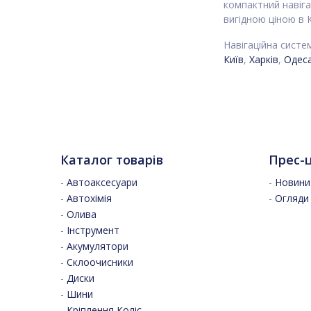
компактний навіга
вигідною ціною в К
Навігаційна систе
Київ
,
Харків
,
Одес
Каталог товарів
Прес-
-
Автоаксесуари
-
Новини 
-
Автохімія
-
Огляди
-
Олива
-
Інструмент
-
Акумулятори
-
Склоочисники
-
Диски
-
Шини
-
Кріплення Коліс