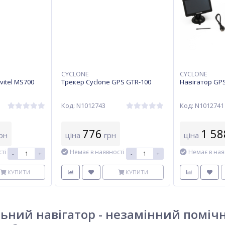
CYCLONE
CYCLONE
vitel MS700
Трекер Cyclone GPS GTR-100
Навігатор GPS
Код: N1012743
Код: N1012741
776
1 58
рн
ціна
грн
ціна
ті
Немає в наявності
Немає в ная
-
+
-
+
КУПИТИ
КУПИТИ
ьний навігатор - незамінний поміч