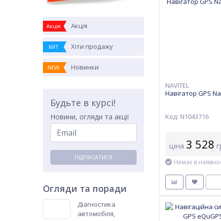
Акція
Акція
Хіти продажу
ХИТ
Новинки
NEW
NAVITEL
Навігатор GPS Nav
Будьте в курсі!
Код: N1043716
Новини, огляди та акції
3 528
ціна
г
ПІДПИСАТИСЯ
Немає в наявнос
Огляди та поради
Діагностика
автомобіля,