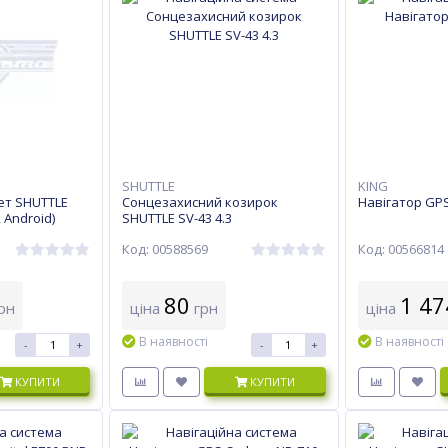
SHUTTLE
KING
ет SHUTTLE
Сонцезахисний козирок
Навігатор GPS
, Android)
SHUTTLE SV-43 4.3
Код: 00588569
Код: 00566814
80
1 47
рн
ціна
грн
ціна
В наявності
В наявності
-
+
-
+
КУПИТИ
КУПИТИ