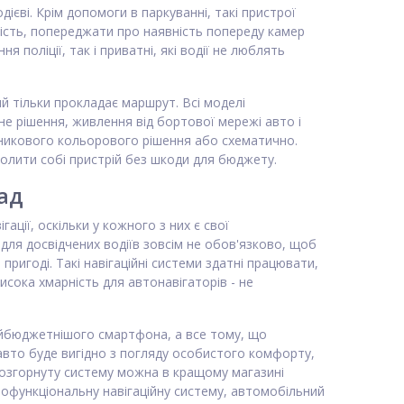
єві. Крім допомоги в паркуванні, такі пристрої
ість, попереджати про наявність попереду камер
поліції, так і приватні, які водії не люблять
й тільки прокладає маршрут. Всі моделі
не рішення, живлення від бортової мережі авто і
утникового кольорового рішення або схематично.
волити собі пристрій без шкоди для бюджету.
ад
ції, оскільки у кожного з них є свої
о для досвідчених водіїв зовсім не обов'язково, щоб
 пригоді. Такі навігаційні системи здатні працювати,
исока хмарність для автонавігаторів - не
найбюджетнішого смартфона, а все тому, що
 авто буде вигідно з погляду особистого комфорту,
розгорнуту систему можна в кращому магазині
офункціональну навігаційну систему, автомобільний