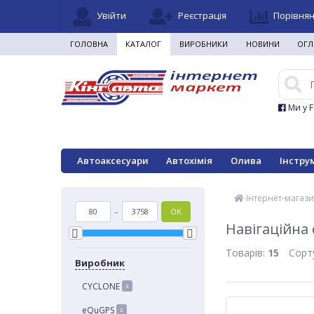
Увійти
Реєстрація
Порівня
ГОЛОВНА
КАТАЛОГ
ВИРОБНИКИ
НОВИНИ
ОГЛ
Ми у 
Автоаксесуари
Автохімія
Олива
Інстру
Інтернет-магази
-
OK
Навігаційна
Товарів:
15
Сорт
Виробник
CYCLONE
3
eQuGPS
2