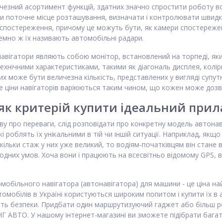
езний асортимент функцій, здатних значно спростити роботу воді
ти поточне місце розташування, визначати і контролювати швидк
постереження, причому це можуть бути, як камери спостереження 
емно ж їх називають автомобільні радари.
авігатори являють собою монітор, встановлений на торпеді, яки
технічними характеристиками, такими як діагональ дисплея, колір
ких може бути величезна кількість, представлених у вигляді суп
 де ціни навігаторів варіюються таким чином, що кожен може доз
як критерій купити ідеальний прил
 про переваги, слід розповідати про конкретну модель автонавіга
і роблять їх унікальними в тій чи іншій ситуації. Наприклад, якщ
кільки стаж у них уже великий, то водіям-початківцям він стане в
одних умов. Хоча вони і працюють на всесвітньо відомому GPS, в
мобільного навігатора (автонавігатора) для машини - це ціна 
томобілів в Україні користуються широким попитом і купити їх в
віть безпеки. Придбати один маршрутизуючий гаджет або більш 
Г АВТО. У нашому інтернет-магазині ви зможете підібрати багат