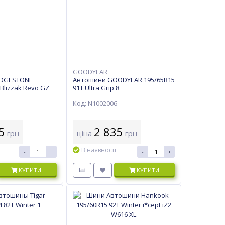
GOODYEAR
IDGESTONE
Автошини GOODYEAR 195/65R15
 Blizzak Revo GZ
91T Ultra Grip 8
Код: N1002006
5
2 835
грн
ціна
грн
В наявності
-
+
-
+
КУПИТИ
КУПИТИ