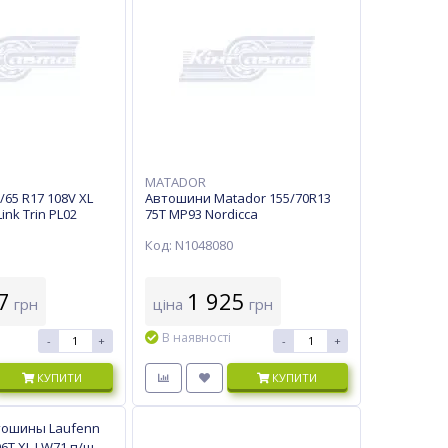
MATADOR
65 R17 108V XL
Автошини Matador 155/70R13
ink Trin PL02
75T MP93 Nordicca
Код: N1048080
7
1 925
грн
ціна
грн
В наявності
-
+
-
+
КУПИТИ
КУПИТИ