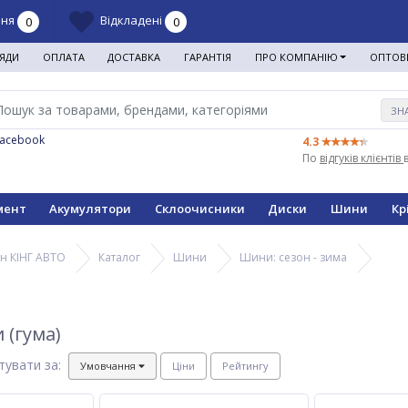
ння
Відкладені
0
0
ЯДИ
ОПЛАТА
ДОСТАВКА
ГАРАНТІЯ
ПРО КОМПАНІЮ
ОПТОВ
ЗН
Facebook
4.3
По
відгуків клієнтів
мент
Акумулятори
Склоочисники
Диски
Шини
Кр
н КІНГ АВТО
Каталог
Шини
Шини: сезон - зима
 (гума)
тувати за:
Умовчання
Ціни
Рейтингу