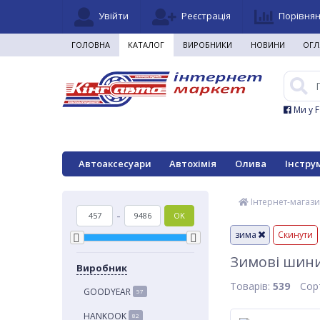
Увійти
Реєстрація
Порівня
ГОЛОВНА
КАТАЛОГ
ВИРОБНИКИ
НОВИНИ
ОГЛ
Ми у 
Автоаксесуари
Автохімія
Олива
Інстру
Інтернет-магази
-
OK
зима
Скинути
Зимові шини
Виробник
Товарів:
539
Сор
GOODYEAR
57
HANKOOK
82