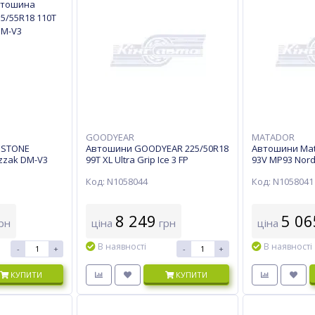
GOODYEAR
MATADOR
ESTONE
Автошини GOODYEAR 225/50R18
Автошини Mat
izzak DM-V3
99T XL Ultra Grip Ice 3 FP
93V MP93 Nord
Код: N1058044
Код: N1058041
8 249
5 06
рн
ціна
грн
ціна
В наявності
В наявності
-
+
-
+
КУПИТИ
КУПИТИ