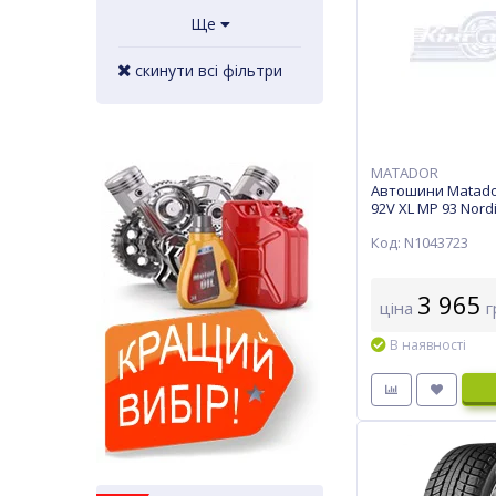
Ще
скинути всі фільтри
MATADOR
Автошини Matado
92V XL MP 93 Nord
Код: N1043723
3 965
ціна
г
В наявності