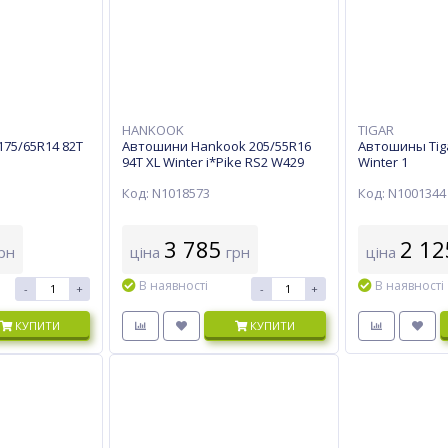
HANKOOK
TIGAR
75/65R14 82T
Автошини Hankook 205/55R16
Автошины Tiga
94T XL Winter i*Pike RS2 W429
Winter 1
Код: N1018573
Код: N1001344
3 785
2 12
рн
ціна
грн
ціна
В наявності
В наявності
-
+
-
+
КУПИТИ
КУПИТИ