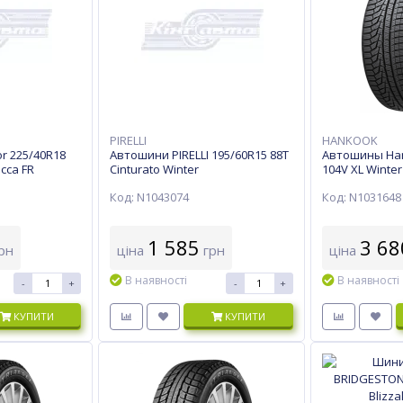
PIRELLI
HANKOOK
r 225/40R18
Автошини PIRELLI 195/60R15 88T
Автошины Han
icca FR
Cinturato Winter
104V XL Winter
Код: N1043074
Код: N1031648
1 585
3 68
рн
ціна
грн
ціна
В наявності
В наявності
-
+
-
+
КУПИТИ
КУПИТИ