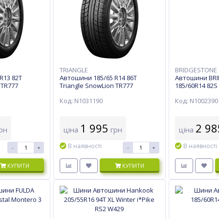
TRIANGLE
BRIDGESTONE
R13 82T
Автошини 185/65 R14 86T
Автошини BR
 TR777
Triangle SnowLion TR777
185/60R14 82S
Код: N1031190
Код: N1002390
1 995
2 98
рн
ціна
грн
ціна
В наявності
В наявності
-
+
-
+
КУПИТИ
КУПИТИ