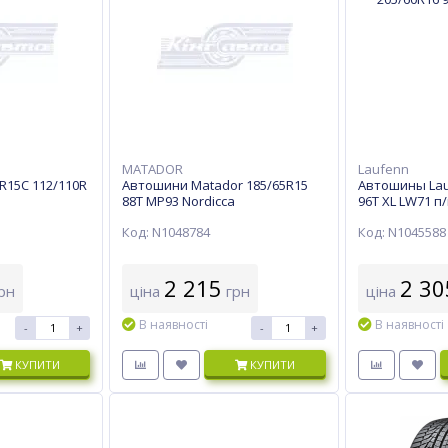
MATADOR
Laufenn
R15C 112/110R
Автошини Matador 185/65R15
Автошины Lau
88T MP93 Nordicca
96T XL LW71 п
Код: N1048784
Код: N1045588
2 215
2 30
рн
ціна
грн
ціна
В наявності
В наявності
-
+
-
+
КУПИТИ
КУПИТИ