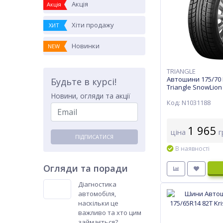
Акція
Акція
Хіти продажу
ХИТ
Новинки
NEW
TRIANGLE
Автошини 175/70 
Будьте в курсі!
Triangle SnowLion
Новини, огляди та акції
Код: N1031188
1 965
ціна
г
ПІДПИСАТИСЯ
В наявності
Огляди та поради
Діагностика
автомобіля,
наскільки це
важливо та хто цим
займається?