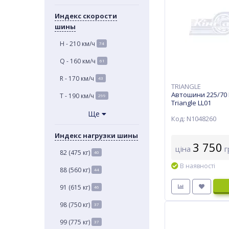
Индекс скорости
шины
H - 210 км/ч
74
Q - 160 км/ч
61
R - 170 км/ч
43
TRIANGLE
Автошини 225/70 
T - 190 км/ч
299
Triangle LL01
Ще
Код: N1048260
Индекс нагрузки шины
3 750
ціна
г
82 (475 кг)
40
В наявності
88 (560 кг)
44
91 (615 кг)
46
98 (750 кг)
37
99 (775 кг)
37