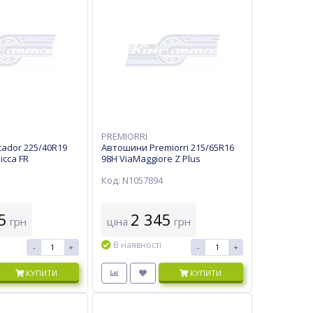
PREMIORRI
ador 225/40R19
Автошини Premiorri 215/65R16
icca FR
98H ViaMaggiore Z Plus
Код: N1057894
5
2 345
грн
ціна
грн
В наявності
-
+
-
+
КУПИТИ
КУПИТИ