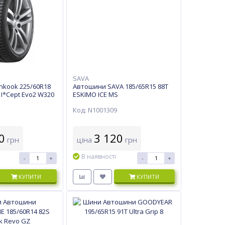
SAVA
kook 225/60R18
Автошини SAVA 185/65R15 88T
 I*Cept Evo2 W320
ESKIMO ICE MS
Код: N1001309
0
3 120
грн
ціна
грн
В наявності
-
+
-
+
КУПИТИ
КУПИТИ