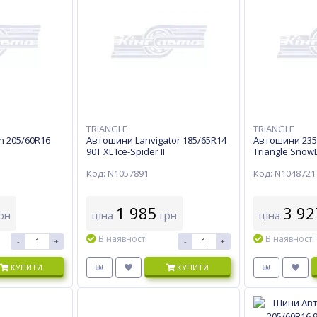
TRIANGLE
TRIANGLE
n 205/60R16
Автошини Lanvigator 185/65R14
Автошини 235/
90T XL Ice-Spider II
Triangle SnowL
Код: N1057891
Код: N1048721
1 985
3 92
рн
ціна
грн
ціна
В наявності
В наявності
-
+
-
+
КУПИТИ
КУПИТИ