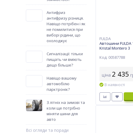
Антифриз
антифризу різниця.
Навіщо потрібен і як
не помилитися при
виборі рідини, що
FULDA
охолоджує
Автошини FULDA 1
Kristal Montero 3
Сигналізації: тільки
Код: 00587788
пищать чи вміють
дещо більше?
2 435
ціна
г
Навіщо вашому
автомобілю
В наявності
парктронік?
З літніх на зимові та
коли ще потрібно
міняти шини для
авто
Всі огляди та поради