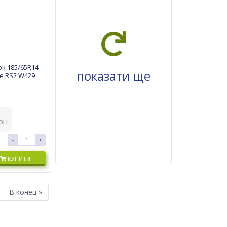
k 185/65R14
показати ще
ke RS2 W429
рн
-
+
КУПИТИ
В конец »