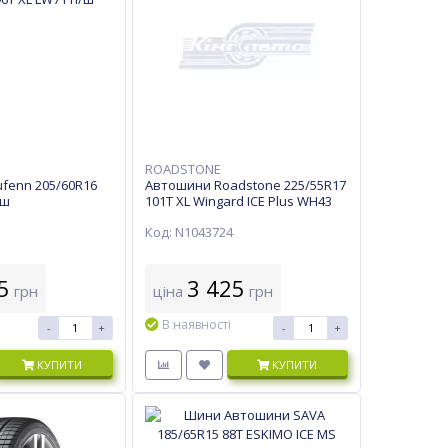
ROADSTONE
fenn 205/60R16
Автошини Roadstone 225/55R17
/ш
101T XL Wingard ICE Plus WH43
Код: N1043724
5
3 425
грн
ціна
грн
В наявності
-
+
-
+
КУПИТИ
КУПИТИ