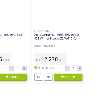
HANKOOK
r 185/60R14 82T
Автошини Hankook 195/60R15
92T Winter i*cept iZ2 W616 XL
Код: N1001466
5
2 270
грн
ціна
грн
В наявності
-
+
-
+
КУПИТИ
КУПИТИ