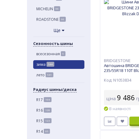
MICHELIN
66
ROADSTONE
66
Ще
Сезонность шины
всесезонная
9
BRIDGESTONE
зима
544
Автошина BRIDG
235/55R18 110T Bl
лето
541
Код: N1053834
Радиус шины/диска
9 486
ціна
г
R17
104
В наявності
R16
128
R15
123
R14
65