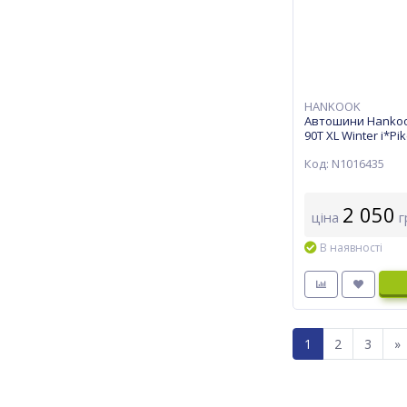
HANKOOK
Автошини Hankoo
90T XL Winter i*Pi
Код: N1016435
2 050
ціна
г
В наявності
1
2
3
»