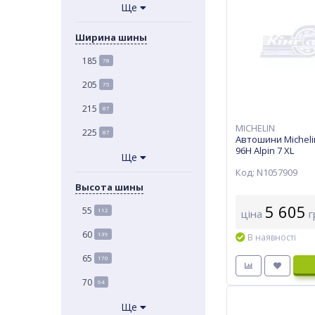
Ще
Ширина шины
185
78
205
75
215
87
MICHELIN
225
87
Автошини Micheli
96H Alpin 7 XL
Ще
Код: N1057909
Высота шины
5 605
55
112
ціна
г
60
139
В наявності
65
170
70
64
Ще