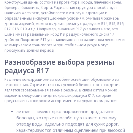
Конструкция шины состоит из протектора, корда, плечевой зоны,
брекера, боковины, борта. Радиальная структура способствует
наличию жесткости, устойчивости к износу и адаптации к
определенным эксплуатационным условиям. Учитывая размеры
данных изделий, можно выделить резину с радиусом R14, R15, R16,
R17, R18, R19 и т.д. Например, значение Р17 указывает на то, что
шина имеет радиальный корд Р и радиус колесного диска 17
дюймов. Покрышки Р17 устанавливаются на различном легковом и
коммерческом транспорте и при стабильном уходе могут
прослужить долгий период.
Разнообразие выбора резины
радиуса R17
Различие конструкционных особенностей шин обусловлено их
сезонностью. Одним из главных условий безопасного вождения
является своевременная замена резины. В связи с этим можно
выделить следующие виды покрышек радиуса R17, которые
представлены в широком ассортименте на украинском рынке:
летние — имеют ярко выраженные продольные
борозды, которые способствуют качественному
отводу воды, идеально подходят для сухих дорог,
характеризуются отличным сцеплением при высокой