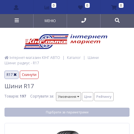
0
0
0
МЕНЮ
Інтернет-магазин КІНГ АВТО
|
Каталог
|
Шини
Шини: радиус - R17
R17
Скинути
Шини R17
Товарів:
197
Сортувати за:
Умовчання
Ціни
Рейтингу
Підібрати за параметрами