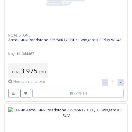
ROADSTONE
Автошини Roadstone 225/50R17 98T XL Wingard ICE Plus WH43
Код: N1044467
3 975
ціна
грн
Немає в наявності
-
+
КУПИТИ