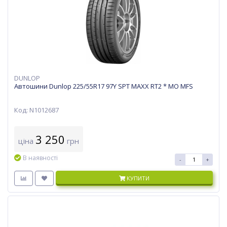
DUNLOP
Автошини Dunlop 225/55R17 97Y SPT MAXX RT2 * MO MFS
Код: N1012687
3 250
ціна
грн
В наявності
-
+
КУПИТИ