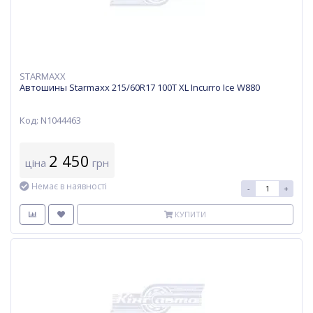
STARMAXX
Автошины Starmaxx 215/60R17 100T XL Incurro Ice W880
Код: N1044463
2 450
ціна
грн
Немає в наявності
-
+
КУПИТИ