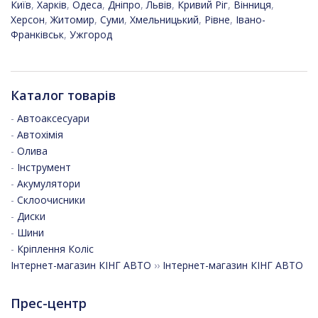
Київ
,
Харків
,
Одеса
,
Дніпро
,
Львів
,
Кривий Ріг
,
Вінниця
,
Херсон
,
Житомир
,
Суми
,
Хмельницький
,
Рівне
,
Івано-
Франківськ
,
Ужгород
Каталог товарів
-
Автоаксесуари
-
Автохімія
-
Олива
-
Інструмент
-
Акумулятори
-
Склоочисники
-
Диски
-
Шини
-
Кріплення Коліс
Інтернет-магазин КІНГ АВТО
››
Інтернет-магазин КІНГ АВТО
Прес-центр