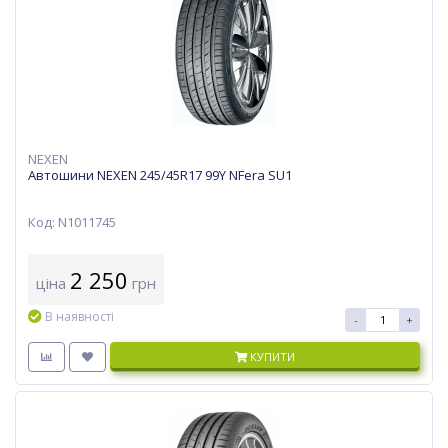
NEXEN
Автошини NEXEN 245/45R17 99Y NFera SU1
Код: N1011745
2 250
ціна
грн
В наявності
-
+
КУПИТИ