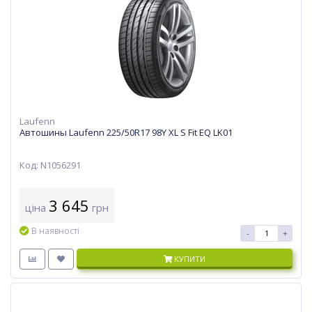
Laufenn
Автошины Laufenn 225/50R17 98Y XL S Fit EQ LK01
Код: N1056291
3 645
ціна
грн
В наявності
-
+
КУПИТИ