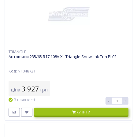
TRIANGLE
Автошини 235/65 R17 108V XL Triangle SnowLink Trin PL02
Код: N1048721
3 927
ціна
грн
В наявності
-
+
КУПИТИ