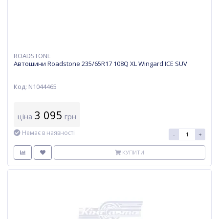
ROADSTONE
Автошини Roadstone 235/65R17 108Q XL Wingard ICE SUV
Код: N1044465
3 095
ціна
грн
Немає в наявності
-
+
КУПИТИ