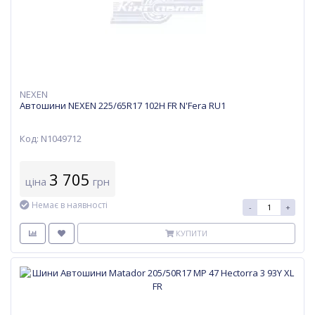
NEXEN
Автошини NEXEN 225/65R17 102H FR N'Fera RU1
Код: N1049712
3 705
ціна
грн
Немає в наявності
-
+
КУПИТИ