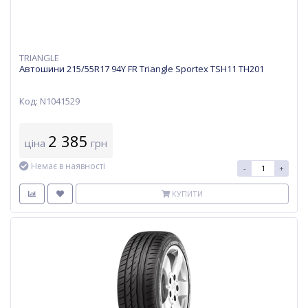
TRIANGLE
Автошини 215/55R17 94Y FR Triangle Sportex TSH11 TH201
Код: N1041529
2 385
ціна
грн
Немає в наявності
-
+
КУПИТИ