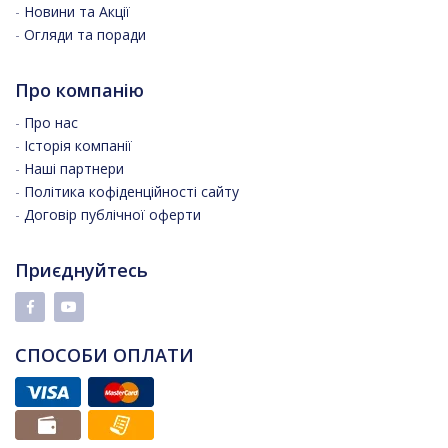
-
Новини та Акції
-
Огляди та поради
Про компанію
-
Про нас
-
Історія компанії
-
Наші партнери
-
Політика кофіденційності сайту
-
Договір публічної оферти
Приєднуйтесь
СПОСОБИ ОПЛАТИ