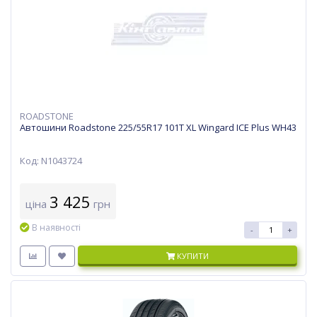
ROADSTONE
Автошини Roadstone 225/55R17 101T XL Wingard ICE Plus WH43
Код: N1043724
3 425
ціна
грн
В наявності
-
+
КУПИТИ