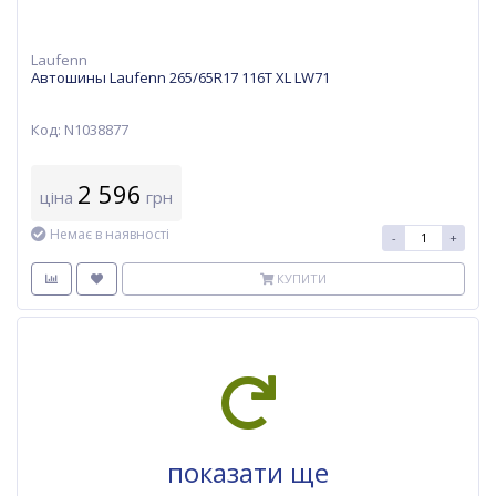
Laufenn
Автошины Laufenn 265/65R17 116T XL LW71
Код: N1038877
2 596
ціна
грн
Немає в наявності
-
+
КУПИТИ
показати ще