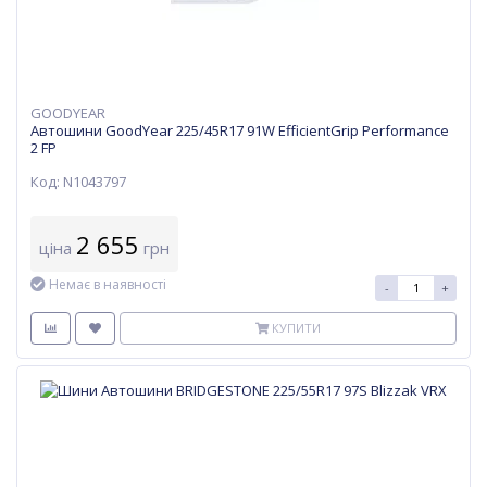
GOODYEAR
Автошини GoodYear 225/45R17 91W EfficientGrip Performance
2 FP
Код: N1043797
2 655
ціна
грн
Немає в наявності
-
+
КУПИТИ