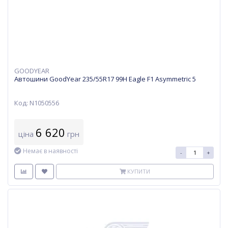
GOODYEAR
Автошини GoodYear 235/55R17 99H Eagle F1 Asymmetric 5
Код: N1050556
6 620
ціна
грн
Немає в наявності
-
+
КУПИТИ