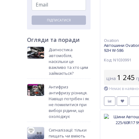
ПІДПИСАТИСЯ
Огляди та поради
Ovation
Автошини Ovation
Діагностика
92H W-586
автомобіля,
Код: N1030991
наскільки це
важливо та хто цим
займається?
1 245
ціна
г
Антифриз
Немає в наявнос
антифризу різниця.
Навіщо потрібен і як
не помилитися при
виборі рідини, що
охолоджує
Сигналізації: тільки
пищать чи вміють