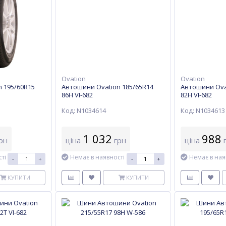
Ovation
Ovation
 195/60R15
Автошини Ovation 185/65R14
Автошини Ova
86H VI-682
82H VI-682
Код: N1034614
Код: N1034613
1 032
988
рн
ціна
грн
ціна
г
ті
Немає в наявності
Немає в ная
-
+
-
+
КУПИТИ
КУПИТИ