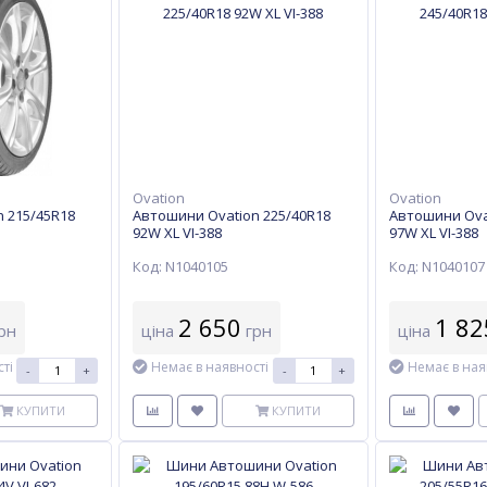
Ovation
Ovation
 215/45R18
Автошини Ovation 225/40R18
Автошини Ova
92W XL VI-388
97W XL VI-388
Код: N1040105
Код: N1040107
2 650
1 82
рн
ціна
грн
ціна
ті
Немає в наявності
Немає в ная
-
+
-
+
КУПИТИ
КУПИТИ