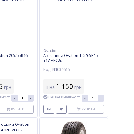
Ovation
tion 205/55R16
Автошини Ovation 195/65R15
91V VI-682
Код: N1034616
5
1 150
грн
ціна
грн
вності
Немає в наявності
-
+
-
+
КУПИТИ
КУПИТИ