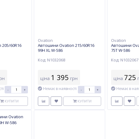
Ovation
Ovation
 205/60R16
Автошини Ovation 215/60R16
Автошини Ova
99H XL W-586
75T W-586
Код: N1032068
Код: N1032067
1 395
725
рн
ціна
грн
ціна
г
ті
Немає в наявності
Немає в ная
-
+
-
+
КУПИТИ
КУПИТИ