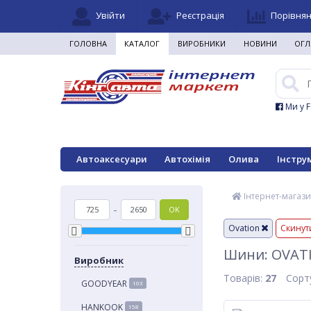
Увійти
Реєстрація
Порівня
ГОЛОВНА
КАТАЛОГ
ВИРОБНИКИ
НОВИНИ
ОГЛ
Ми у 
Автоаксесуари
Автохімія
Олива
Інстру
Інтернет-магази
-
OK
Ovation
Скинут
Шини: OVAT
Виробник
Товарів:
27
Сорт
GOODYEAR
103
HANKOOK
158