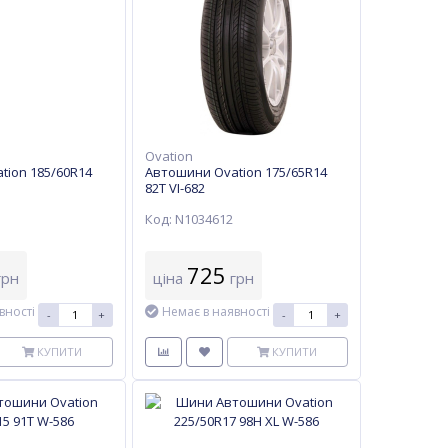
Ovation
tion 185/60R14
Автошини Ovation 175/65R14
82T VI-682
Код: N1034612
725
рн
ціна
грн
вності
Немає в наявності
-
+
-
+
КУПИТИ
КУПИТИ