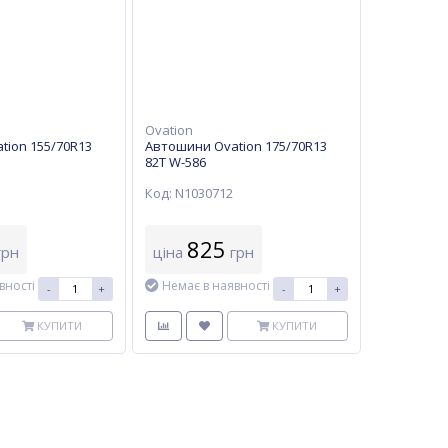
Ovation
tion 155/70R13
Автошини Ovation 175/70R13
82T W-586
Код: N1030712
825
рн
ціна
грн
вності
Немає в наявності
-
+
-
+
КУПИТИ
КУПИТИ