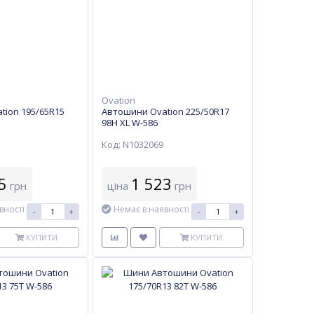
Ovation
tion 195/65R15
Автошини Ovation 225/50R17
98H XL W-586
Код: N1032069
5
1 523
грн
ціна
грн
вності
Немає в наявності
-
+
-
+
КУПИТИ
КУПИТИ