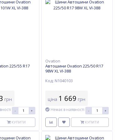
Ovation
ion 225/55 R17
Автошини Ovation 225/50 R17
98W XL VI-388
Код: N1040103
3
1 669
грн
ціна
грн
вності
Немає в наявності
-
+
-
+
КУПИТИ
КУПИТИ