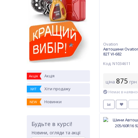
Ovation
Автошини Ovation
82T VI-682
Код: N1034611
Акція
Акція
875
ціна
грн
Хіти продажу
ХИТ
Немає в наявнос
Новинки
NEW
Будьте в курсі!
Новини, огляди та акції