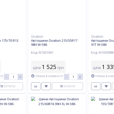
Ovation
Ovation
 175/70 R13
Автошини Ovation 215/55R17
Автошини Ova
98H W-586
91T W-586
Код: N1001941
Код: N1030988
1 525
1 33
ціна
грн
ціна
ті
Немає в наявності
Немає в ная
-
+
-
+
КУПИТИ
КУПИТИ