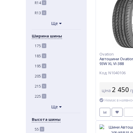
R14
3
R13
3
Ще
Ширина шины
175
3
Ovation
185
3
Автошини Ovation
93W XL VI-388
195
4
Код: N1040106
205
3
215
5
2 450
ціна
г
225
7
Немає в наявнос
Ще
Высота шины
55
5