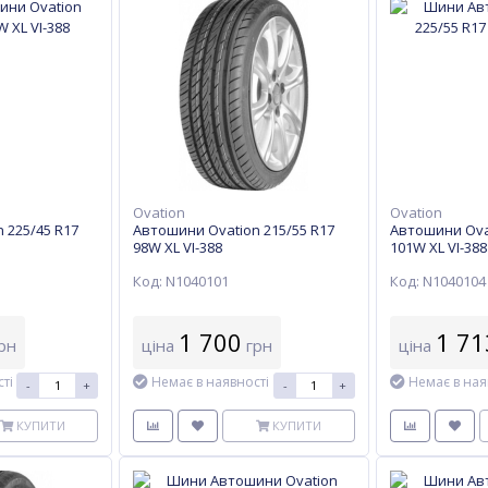
Ovation
Ovation
 225/45 R17
Автошини Ovation 215/55 R17
Автошини Ovat
98W XL VI-388
101W XL VI-388
Код: N1040101
Код: N1040104
1 700
1 71
рн
ціна
грн
ціна
ті
Немає в наявності
Немає в ная
-
+
-
+
КУПИТИ
КУПИТИ