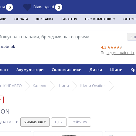
ння
Відкладені
0
0
ЯДИ
ОПЛАТА
ДОСТАВКА
ГАРАНТІЯ
ПРО КОМПАНІЮ
ОПТОВ
ЗН
Facebook
4.3
По
відгуків клієнтів
мент
Акумулятори
Склоочисники
Диски
Шини
Кр
н КІНГ АВТО
Каталог
Шини
Шини Ovation
и
ION
увати за:
Умовчання
Ціни
Рейтингу