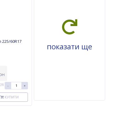
 225/60R17
показати ще
рн
ті
-
+
КУПИТИ