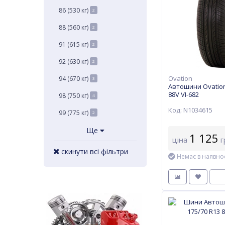
86 (530 кг)
2
88 (560 кг)
2
91 (615 кг)
2
92 (630 кг)
2
Ovation
94 (670 кг)
3
Автошини Ovation
88V VI-682
98 (750 кг)
4
Код: N1034615
99 (775 кг)
2
Ще
1 125
ціна
г
скинути всі фільтри
Немає в наявнос