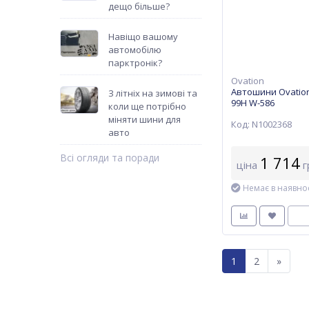
дещо більше?
Навіщо вашому
автомобілю
парктронік?
Ovation
Автошини Ovation
З літніх на зимові та
99H W-586
коли ще потрібно
міняти шини для
Код: N1002368
авто
Всі огляди та поради
1 714
ціна
г
Немає в наявнос
1
2
»