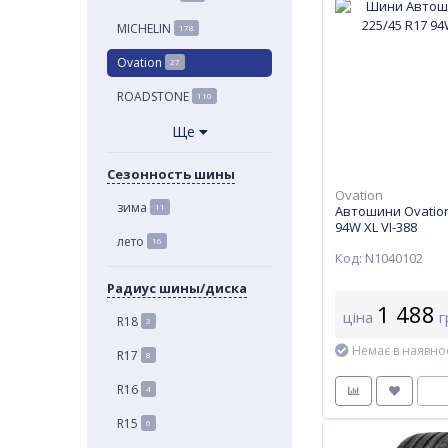
MICHELIN
178
Ovation
27
ROADSTONE
110
Ще
Сезонность шины
Ovation
зима
11
Автошини Ovation
94W XL VI-388
лето
16
Код: N1040102
Радиус шины/диска
1 488
ціна
г
R18
3
Немає в наявнос
R17
8
R16
4
R15
6