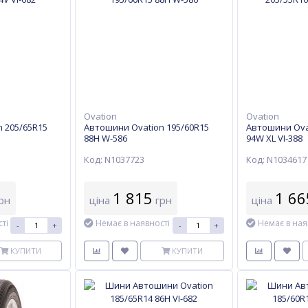
Ovation
Ovation
 205/65R15
Автошини Ovation 195/60R15
Автошини Ova
88Н W-586
94W XL VI-388
Код: N1037723
Код: N1034617
1 815
1 66
рн
ціна
грн
ціна
ті
Немає в наявності
Немає в ная
-
+
-
+
КУПИТИ
КУПИТИ