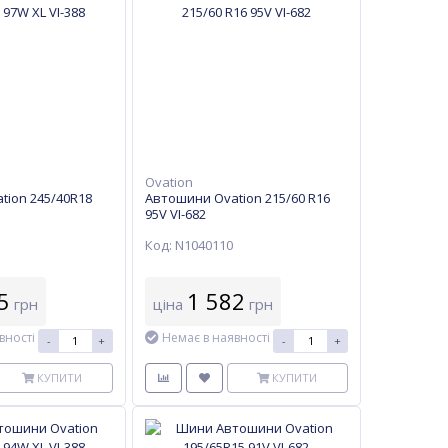
Ovation
tion 245/40R18
Автошини Ovation 215/60 R16
95V VI-682
Код: N1040110
5
1 582
грн
ціна
грн
вності
Немає в наявності
-
+
-
+
КУПИТИ
КУПИТИ