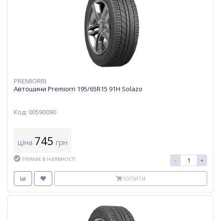
PREMIORRI
Автошини Premiorri 195/65R15 91H Solazo
Код: 00590090
745
ціна
грн
Немає в наявності
-
+
КУПИТИ