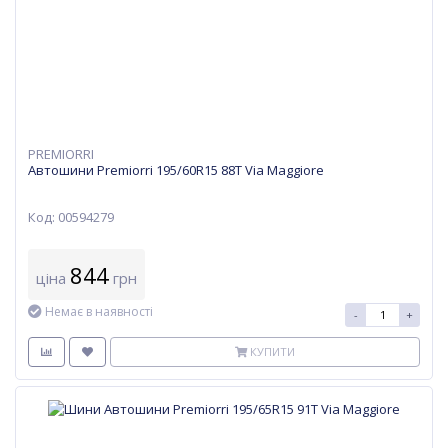
PREMIORRI
Автошини Premiorri 195/60R15 88T Via Maggiore
Код: 00594279
844
ціна
грн
Немає в наявності
-
+
КУПИТИ