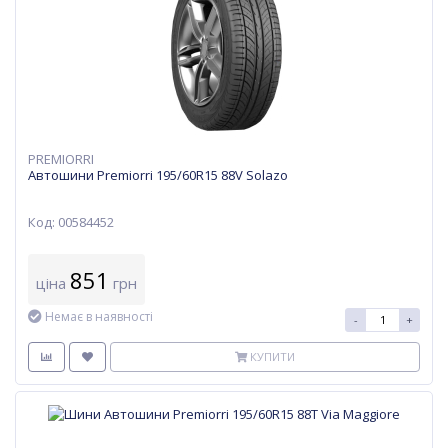
PREMIORRI
Автошини Premiorri 195/60R15 88V Solazo
Код: 00584452
851
ціна
грн
Немає в наявності
-
+
КУПИТИ