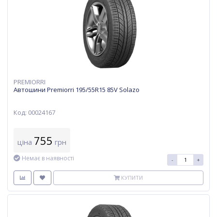
PREMIORRI
Автошини Premiorri 195/55R15 85V Solazo
Код: 00024167
755
ціна
грн
Немає в наявності
-
+
КУПИТИ