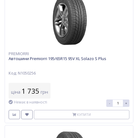
PREMIORRI
Автошини Premiorri 195/65R15 95V XL Solazo S Plus
Код: N1050256
1 735
ціна
грн
Немає в наявності
-
+
КУПИТИ