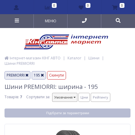
0
0
0
МЕНЮ
Інтернет-магазин КІНГ АВТО
|
Каталог
|
Шини
|
Шини PREMIORRI
PREMIORRI
195
Скинути
Шини PREMIORRI: ширина - 195
Товарів:
7
Сортувати за:
Умовчання
Ціни
Рейтингу
Підібрати за параметрами