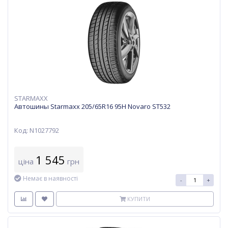
STARMAXX
Автошины Starmaxx 205/65R16 95H Novaro ST532
Код: N1027792
1 545
ціна
грн
Немає в наявності
-
+
КУПИТИ