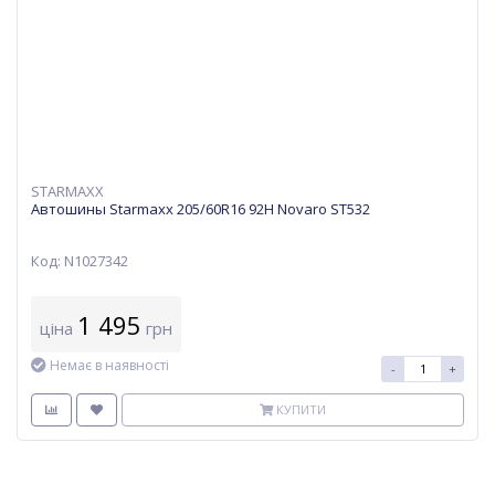
STARMAXX
Автошины Starmaxx 205/60R16 92H Novaro ST532
Код: N1027342
1 495
ціна
грн
Немає в наявності
-
+
КУПИТИ