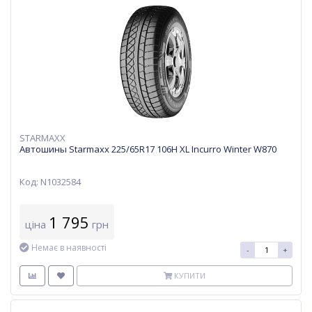
STARMAXX
Автошины Starmaxx 225/65R17 106H XL Incurro Winter W870
Код: N1032584
1 795
ціна
грн
Немає в наявності
-
+
КУПИТИ