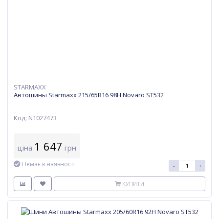
STARMAXX
Автошины Starmaxx 215/65R16 98H Novaro ST532
Код: N1027473
1 647
ціна
грн
Немає в наявності
-
+
КУПИТИ