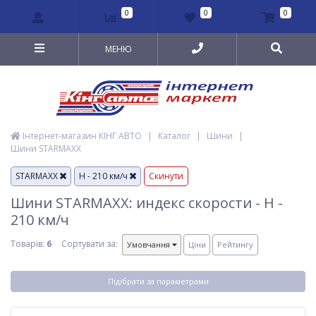
0
0
0
МЕНЮ
Інтернет-магазин КІНГ АВТО
|
Каталог
|
Шини
|
Шини STARMAXX
STARMAXX
H - 210 км/ч
Скинути
Шини STARMAXX: индекс скорости - H -
210 км/ч
Товарів:
6
Сортувати за:
Умовчання
Ціни
Рейтингу
Підібрати за параметрами