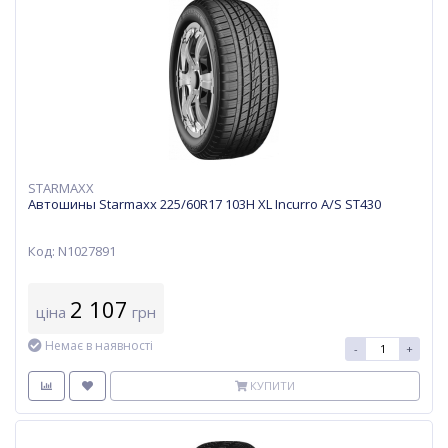
STARMAXX
Автошины Starmaxx 225/60R17 103H XL Incurro A/S ST430
Код: N1027891
2 107
ціна
грн
Немає в наявності
-
+
КУПИТИ