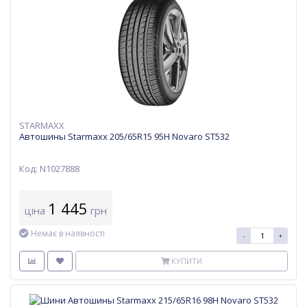
STARMAXX
Автошины Starmaxx 205/65R15 95H Novaro ST532
Код: N1027888
1 445
ціна
грн
Немає в наявності
-
+
КУПИТИ