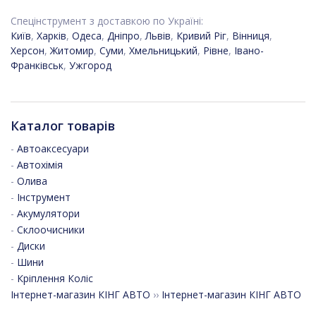
Спецінструмент з доставкою по Україні:
Київ
,
Харків
,
Одеса
,
Дніпро
,
Львів
,
Кривий Ріг
,
Вінниця
,
Херсон
,
Житомир
,
Суми
,
Хмельницький
,
Рівне
,
Івано-
Франківськ
,
Ужгород
Каталог товарів
-
Автоаксесуари
-
Автохімія
-
Олива
-
Інструмент
-
Акумулятори
-
Склоочисники
-
Диски
-
Шини
-
Кріплення Коліс
Інтернет-магазин КІНГ АВТО
››
Інтернет-магазин КІНГ АВТО