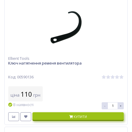
Ellient Tools
Ключ натягнення ременя вентилятора
Код: 00590136
110
ціна
грн
В наявності
-
+
КУПИТИ