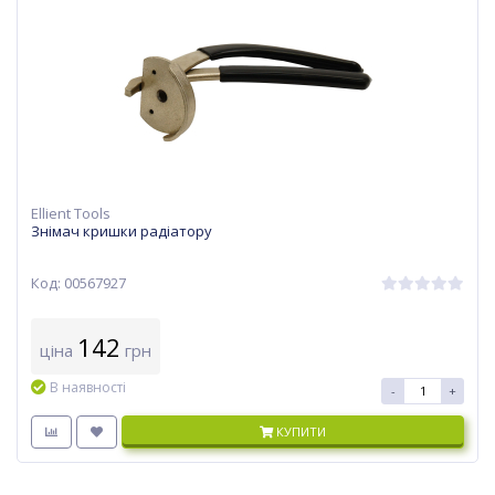
Ellient Tools
Знімач кришки радіатору
Код: 00567927
142
ціна
грн
В наявності
-
+
КУПИТИ