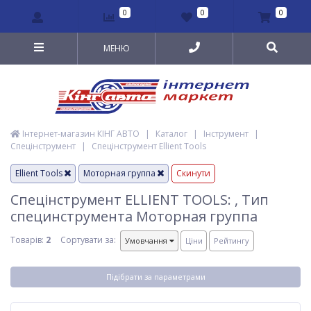
0
0
0
МЕНЮ
Інтернет-магазин КІНГ АВТО
|
Каталог
|
Інструмент
|
Спецінструмент
|
Спецінструмент Ellient Tools
Ellient Tools
Моторная группа
Скинути
Спецінструмент ELLIENT TOOLS: , Тип
специнструмента Моторная группа
Товарів:
2
Сортувати за:
Умовчання
Ціни
Рейтингу
Підібрати за параметрами