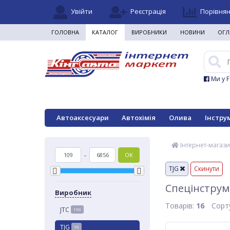
Увійти
Реєстрація
Порівня
ГОЛОВНА
КАТАЛОГ
ВИРОБНИКИ
НОВИНИ
ОГЛ
Ми у 
Автоаксесуари
Автохімія
Олива
Інстру
Інтернет-магази
-
OK
TJG
Скинути
Спецінструм
Виробник
Товарів:
16
Сорт
JTC
150
TJG
16