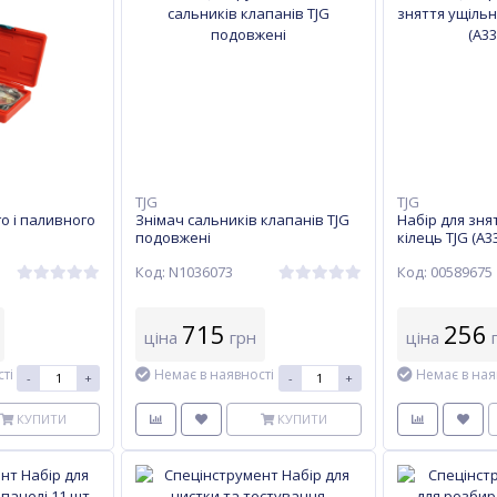
TJG
TJG
о і паливного
Знімач сальників клапанів TJG
Набір для зн
подовжені
кілець TJG (A3
Код: N1036073
Код: 00589675
715
256
ціна
грн
ціна
г
ті
Немає в наявності
Немає в ная
-
+
-
+
КУПИТИ
КУПИТИ