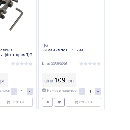
TJG
повий з
Знімач кліпс TJG S3299
а фіксатором TJG
Код: 00589096
109
рн
ціна
грн
вності
Немає в наявності
-
+
-
+
КУПИТИ
КУПИТИ