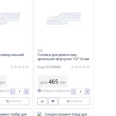
TJG
 універсальний
Головка для демонтажу
дизельних форсунок 1/2" 22 мм
TJG (110 мм)
Код: N1039848
465
рн
ціна
грн
вності
Немає в наявності
-
+
-
+
КУПИТИ
КУПИТИ