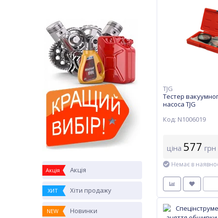
TJG
Тестер вакуумног
насоса TJG
Код: N1006019
577
ціна
грн
Немає в наявнос
Акція
Акція
Хіти продажу
ХИТ
Новинки
NEW