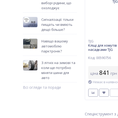
виборі рідини, що
охолоджує
Сигналізації: тільки
пищать чи вміють
дещо більше?
TJG
Навіщо вашому
Кліщі для хомутів
автомобілю
насадками TJG
парктронік?
Код: 00590756
З літніх на зимові та
коли ще потрібно
841
міняти шини для
ціна
грн
авто
Немає в наявнос
Всі огляди та поради
Спецінструмент з 