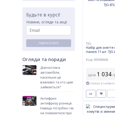
Будьте в курсі!
Новини, огляди та акції
TJG
ПІДПИСАТИСЯ
Набір для зняття
панелі 11 шт. TJG 
Огляди та поради
Код: 00589666
Діагностика
1 034
автомобіля,
ціна
г
наскільки це
важливо та хто цим
Немає в наявнос
займається?
Антифриз
антифризу різниця.
Навіщо потрібен і як
не помилитися при