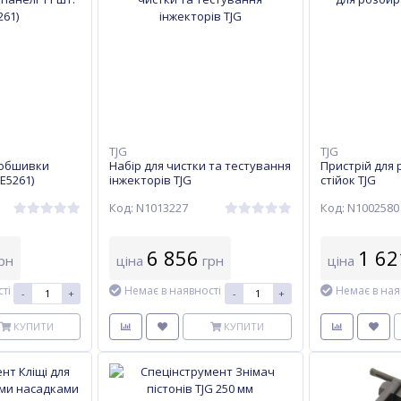
TJG
TJG
 обшивки
Набір для чистки та тестування
Пристрій для
(E5261)
інжекторів TJG
стійок TJG
Код: N1013227
Код: N1002580
6 856
1 62
рн
ціна
грн
ціна
ті
Немає в наявності
Немає в ная
-
+
-
+
КУПИТИ
КУПИТИ