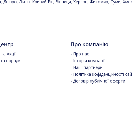
а
,
Дніпро
,
Львів
,
Кривий Ріг
,
Вінниця
,
Херсон
,
Житомир
,
Суми
,
Хме
центр
Про компанію
та Акції
-
Про нас
 та поради
-
Історія компанії
-
Наші партнери
-
Політика кофіденційності са
-
Договір публічної оферти