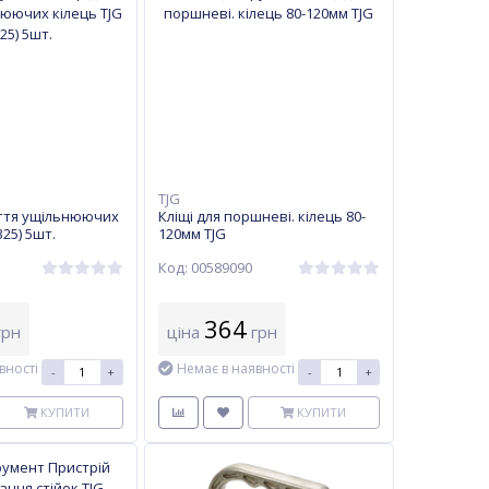
TJG
яття ущільнюючих
Кліщі для поршневі. кілець 80-
325) 5шт.
120мм TJG
Код: 00589090
364
рн
ціна
грн
вності
Немає в наявності
-
+
-
+
КУПИТИ
КУПИТИ