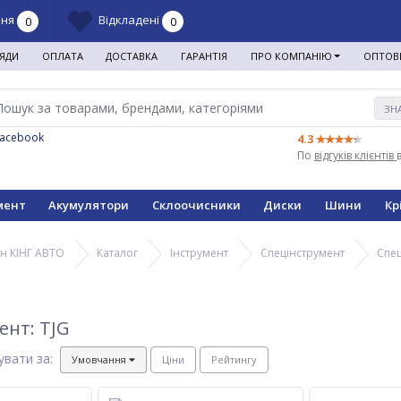
ння
Відкладені
0
0
ЯДИ
ОПЛАТА
ДОСТАВКА
ГАРАНТІЯ
ПРО КОМПАНІЮ
ОПТОВ
ЗН
Facebook
4.3
По
відгуків клієнтів
мент
Акумулятори
Склоочисники
Диски
Шини
Кр
н КІНГ АВТО
Каталог
Інструмент
Спецінструмент
Спец
ент: TJG
увати за:
Умовчання
Ціни
Рейтингу