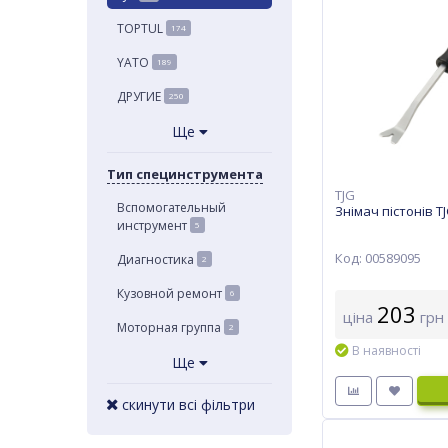
TOPTUL
174
YATO
189
ДРУГИЕ
250
Ще
Тип специнструмента
TJG
Вспомогательный
Знімач пістонів T
инструмент
5
Код: 00589095
Диагностика
2
Кузовной ремонт
6
203
ціна
грн
Моторная группа
2
В наявності
Ще
скинути всі фільтри