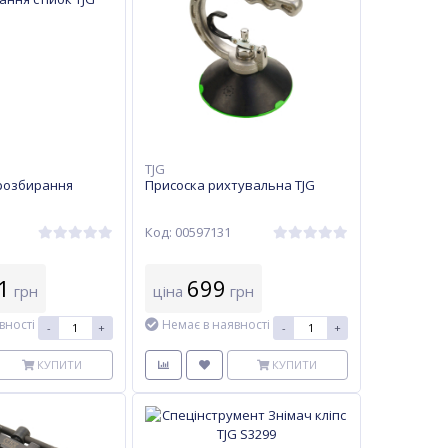
TJG
 розбирання
Присоска рихтувальна TJG
Код: 00597131
1
699
грн
ціна
грн
вності
Немає в наявності
-
+
-
+
КУПИТИ
КУПИТИ