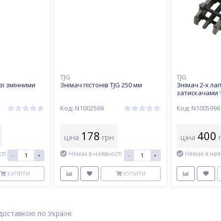
TJG
TJG
 зі змінними
Знімач пістонів TJG 250 мм
Знімач 2-х ла
затискачами т
19-35 mm
Код: N1002569
Код: N1005996
178
400
ціна
грн
ціна
г
ті
Немає в наявності
Немає в ная
-
+
-
+
КУПИТИ
КУПИТИ
доставкою по Україні: