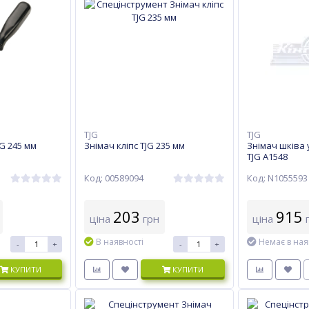
TJG
TJG
JG 245 мм
Знімач кліпс TJG 235 мм
Знімач шківа
TJG A1548
Код: 00589094
Код: N1055593
203
915
ціна
грн
ціна
г
В наявності
Немає в ная
-
+
-
+
КУПИТИ
КУПИТИ