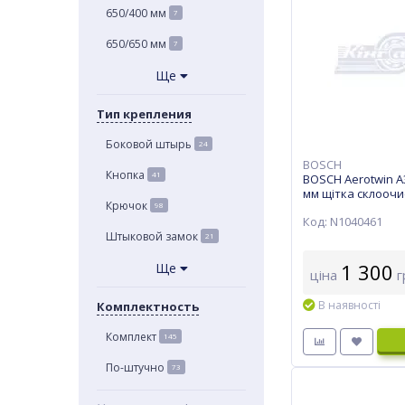
650/400 мм
7
650/650 мм
7
Ще
Тип крепления
Боковой штырь
24
BOSCH
Кнопка
41
BOSCH Aerotwin A
мм щітка склоочис
Крючок
98
Код: N1040461
Штыковой замок
21
1 300
Ще
ціна
г
В наявності
Комплектность
Комплект
145
По-штучно
73