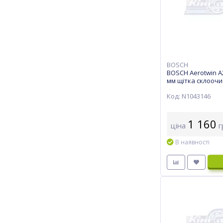
BOSCH
BOSCH Aerotwin A
мм щітка склоочис
Код: N1043146
1 160
ціна
г
В наявності