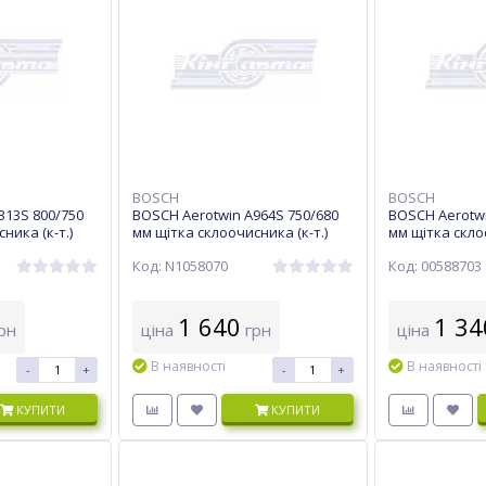
BOSCH
BOSCH
313S 800/750
BOSCH Aerotwin A964S 750/680
BOSCH Aerotwi
ника (к-т.)
мм щітка склоочисника (к-т.)
мм щітка склоо
Код: N1058070
Код: 00588703
1 640
1 34
рн
ціна
грн
ціна
В наявності
В наявності
-
+
-
+
КУПИТИ
КУПИТИ