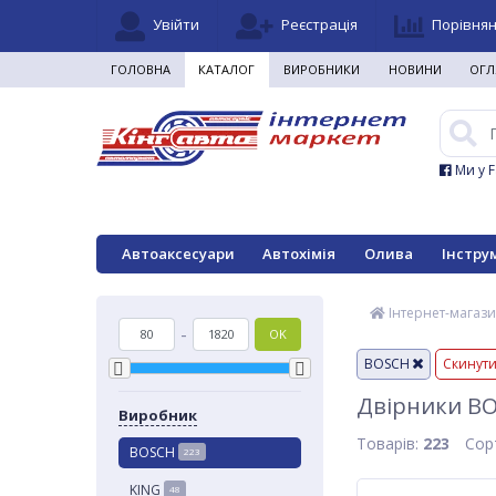
Увійти
Реєстрація
Порівня
ГОЛОВНА
КАТАЛОГ
ВИРОБНИКИ
НОВИНИ
ОГЛ
Ми у 
Автоаксесуари
Автохімія
Олива
Інстру
Інтернет-магази
-
OK
BOSCH
Скинут
Двірники B
Виробник
Товарів:
223
Сор
BOSCH
223
KING
48