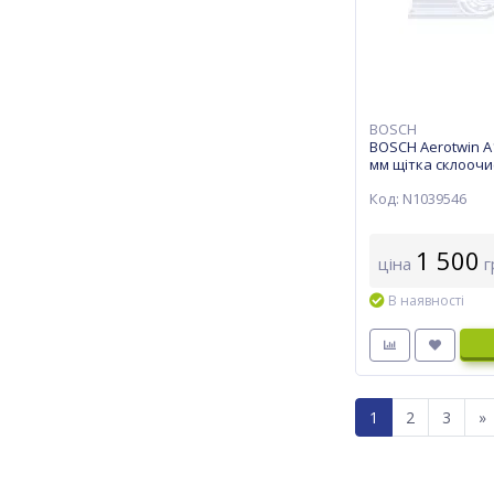
BOSCH
BOSCH Aerotwin A
мм щітка склоочис
Код: N1039546
1 500
ціна
г
В наявності
1
2
3
»