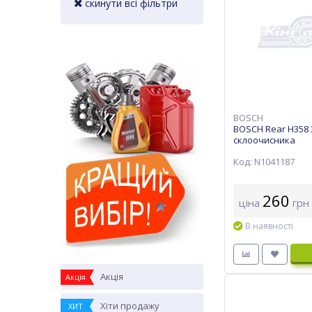
скинути всі фільтри
BOSCH
BOSCH Rear H358 
склоочисника
Код: N1041187
260
ціна
грн
В наявності
Акція
Акція
Хіти продажу
ХИТ