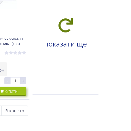
156S 650/400
показати ще
ника (к-т.)
рн
-
+
КУПИТИ
В конец »