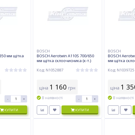
BOSCH
BOSCH
350 мм щітка
BOSCH Aerotwin A110S 700/650
BOSCH Aerotwi
мм щітка склоочисника (к-т.)
мм щітка склоо
Код: N1052887
Код: N1039725
1 160
1 35
ціна
грн
ціна
В наявності
В наявності
-
+
-
+
КУПИТИ
КУПИТИ