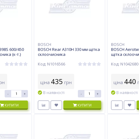
BOSCH
BOSCH
398S 600/450
BOSCH Rear A310H 330 мм щітка
BOSCH Aerotwi
ника (к-т.)
склоочисника
щітка склооч
Код: N1016566
Код: N1042680
435
440
рн
ціна
грн
ціна
г
В наявності
В наявності
-
+
-
+
КУПИТИ
КУПИТИ