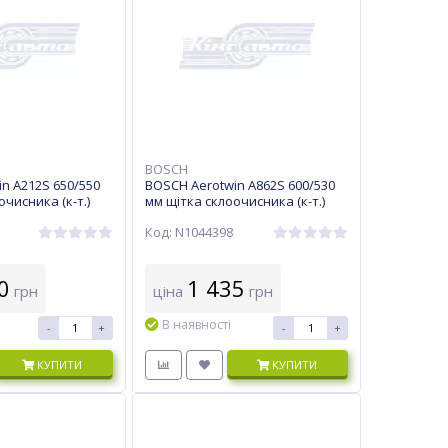
BOSCH
n A212S 650/550
BOSCH Aerotwin A862S 600/530
чисника (к-т.)
мм щітка склоочисника (к-т.)
Код: N1044398
0
1 435
грн
ціна
грн
В наявності
-
+
-
+
КУПИТИ
КУПИТИ