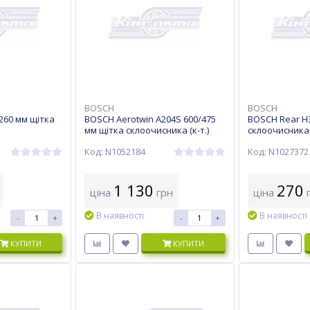
BOSCH
BOSCH
260 мм щітка
BOSCH Aerotwin A204S 600/475
BOSCH Rear H3
мм щітка склоочисника (к-т.)
склоочисника
Код: N1052184
Код: N1027372
1 130
270
ціна
грн
ціна
г
В наявності
В наявності
-
+
-
+
КУПИТИ
КУПИТИ