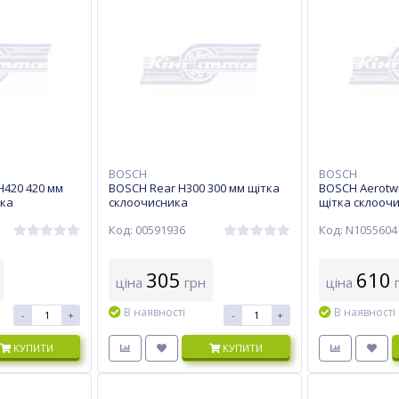
BOSCH
BOSCH
H420 420 мм
BOSCH Rear H300 300 мм щітка
BOSCH Aerotwi
ика
склоочисника
щітка склооч
Код: 00591936
Код: N1055604
305
610
ціна
грн
ціна
г
В наявності
В наявності
-
+
-
+
КУПИТИ
КУПИТИ