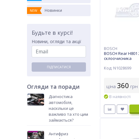
Новинки
NEW
Будьте в курсі!
Новини, огляди та акції
BOSCH
BOSCH Rear H801 
склоочисника
ПІДПИСАТИСЯ
Код: N1028699
360
Огляди та поради
ціна
грн
Діагностика
В наявності
автомобіля,
наскільки це
важливо та хто цим
займається?
Антифриз