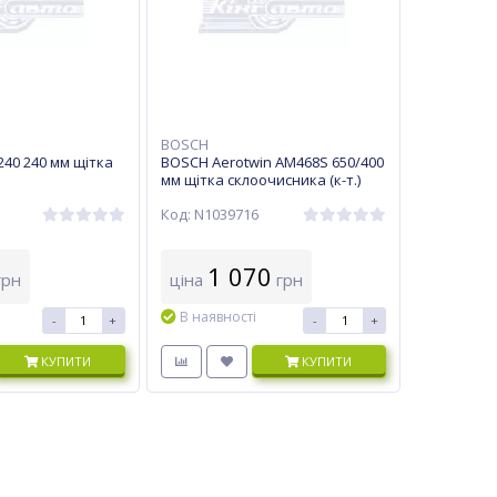
BOSCH
40 240 мм щітка
BOSCH Aerotwin AM468S 650/400
мм щітка склоочисника (к-т.)
Код: N1039716
1 070
рн
ціна
грн
В наявності
-
+
-
+
КУПИТИ
КУПИТИ