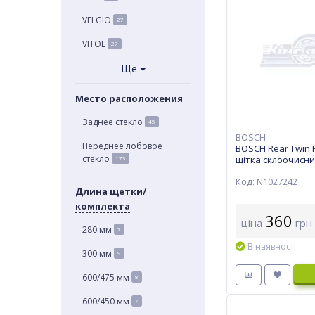
VELGIO
27
VITOL
27
Ще
Место расположения
Заднее стекло
45
BOSCH
Переднее лобовое
BOSCH Rear Twin 
стекло
щітка склоочисн
173
Код: N1027242
Длина щетки/
комплекта
360
ціна
грн
280 мм
7
В наявності
300 мм
9
600/475 мм
8
600/450 мм
7