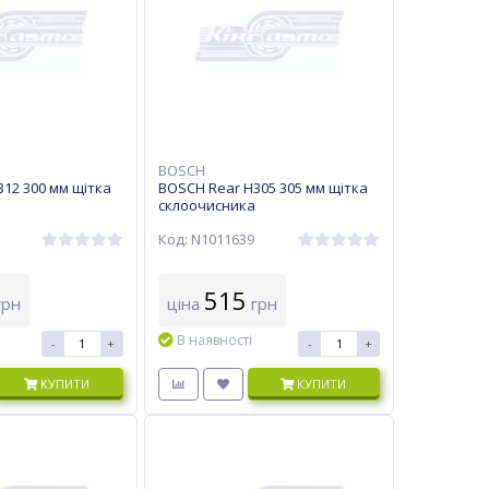
BOSCH
12 300 мм щітка
BOSCH Rear H305 305 мм щітка
склоочисника
Код: N1011639
515
рн
ціна
грн
В наявності
-
+
-
+
КУПИТИ
КУПИТИ