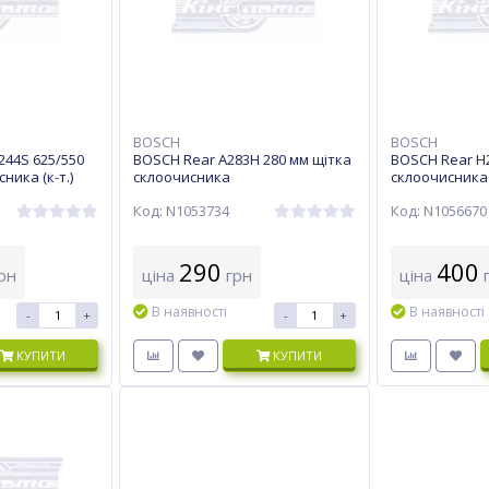
BOSCH
BOSCH
244S 625/550
BOSCH Rear A283H 280 мм щітка
BOSCH Rear H2
ника (к-т.)
склоочисника
склоочисника
Код: N1053734
Код: N1056670
290
400
рн
ціна
грн
ціна
г
В наявності
В наявності
-
+
-
+
КУПИТИ
КУПИТИ