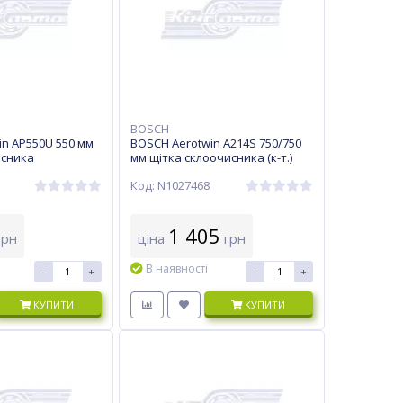
BOSCH
n AP550U 550 мм
BOSCH Aerotwin A214S 750/750
исника
мм щітка склоочисника (к-т.)
Код: N1027468
1 405
рн
ціна
грн
В наявності
-
+
-
+
КУПИТИ
КУПИТИ