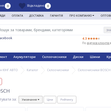
ння
Відкладені
0
0
ЯДИ
ОПЛАТА
ДОСТАВКА
ГАРАНТІЯ
ПРО КОМПАНІЮ
ОПТОВ
ЗН
Facebook
4.3
По
відгуків клієнтів
мент
Акумулятори
Склоочисники
Диски
Шини
Кр
н КІНГ АВТО
Каталог
Склоочисники
Склоочисники BOSCH
и
OSCH
тувати за:
Умовчання
Ціни
Рейтингу