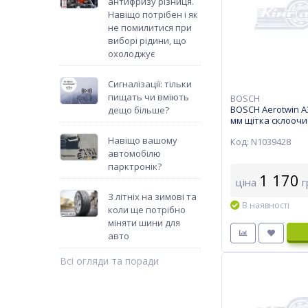
антифризу різниця.
Навіщо потрібен і як
не помилитися при
виборі рідини, що
охолоджує
Сигналізації: тільки
пищать чи вміють
BOSCH
BOSCH Aerotwin A
дещо більше?
мм щітка склоочис
Навіщо вашому
Код: N1039428
автомобілю
парктронік?
1 170
ціна
г
З літніх на зимові та
В наявності
коли ще потрібно
міняти шини для
авто
Всі огляди та поради