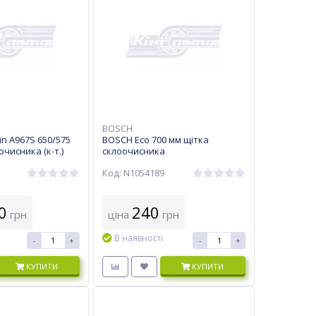
BOSCH
n A967S 650/575
BOSCH Eco 700 мм щітка
чисника (к-т.)
склоочисника
Код: N1054189
0
240
грн
ціна
грн
В наявності
-
+
-
+
КУПИТИ
КУПИТИ