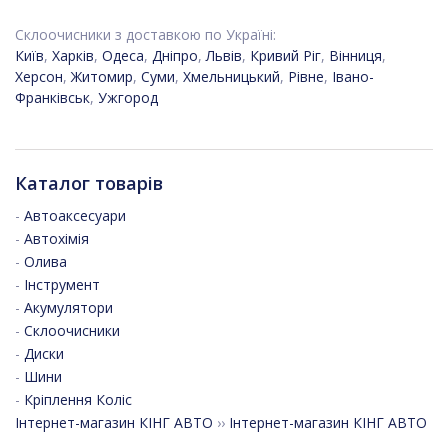
Склоочисники з доставкою по Україні:
Київ
,
Харків
,
Одеса
,
Дніпро
,
Львів
,
Кривий Ріг
,
Вінниця
,
Херсон
,
Житомир
,
Суми
,
Хмельницький
,
Рівне
,
Івано-
Франківськ
,
Ужгород
Каталог товарів
-
Автоаксесуари
-
Автохімія
-
Олива
-
Інструмент
-
Акумулятори
-
Склоочисники
-
Диски
-
Шини
-
Кріплення Коліс
Інтернет-магазин КІНГ АВТО
››
Інтернет-магазин КІНГ АВТО