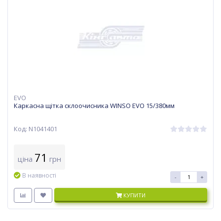
EVO
Каркасна щітка склоочисника WINSO EVO 15/380мм
Код: N1041401
71
ціна
грн
В наявності
-
+
КУПИТИ