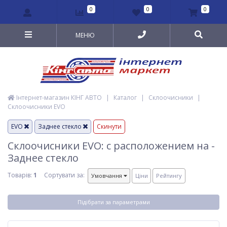
0
0
0
МЕНЮ
Інтернет-магазин КІНГ АВТО
|
Каталог
|
Склоочисники
|
Склоочисники EVO
EVO
Заднее стекло
Скинути
Склоочисники EVO: с расположением на -
Заднее стекло
Товарів:
1
Сортувати за:
Умовчання
Ціни
Рейтингу
Підібрати за параметрами