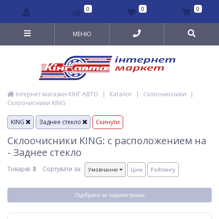
0
0
0
МЕНЮ
Інтернет-магазин КІНГ АВТО
|
Каталог
|
Склоочисники
|
Склоочисники KING
KING
Заднее стекло
Скинути
Склоочисники KING: с расположением на
- Заднее стекло
Товарів:
3
Сортувати за:
Умовчання
Ціни
Рейтингу
Підібрати за параметрами