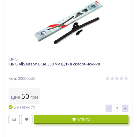
KING
KING AllSeason Blue 330 мм щітка склоочисника
Код: 00006602
50
ціна
грн
В наявності
-
+
КУПИТИ