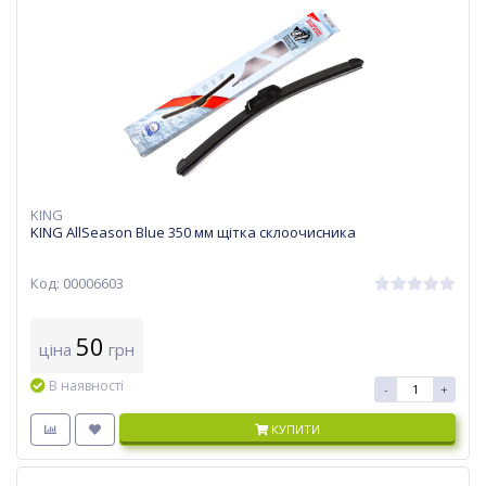
KING
KING AllSeason Blue 350 мм щітка склоочисника
Код: 00006603
50
ціна
грн
В наявності
-
+
КУПИТИ