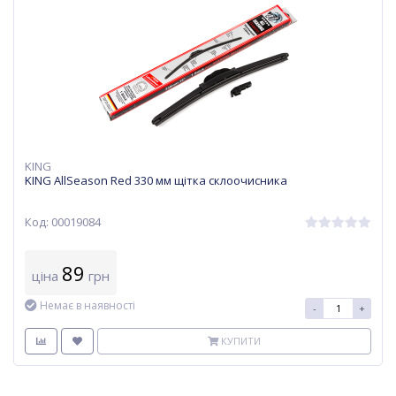
KING
KING AllSeason Red 330 мм щітка склоочисника
Код: 00019084
89
ціна
грн
Немає в наявності
-
+
КУПИТИ