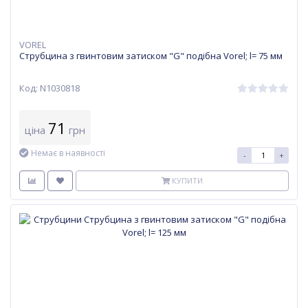
VOREL
Струбцина з гвинтовим затиском "G" подібна Vorel; l= 75 мм
Код: N1030818
71
ціна
грн
Немає в наявності
-
+
КУПИТИ