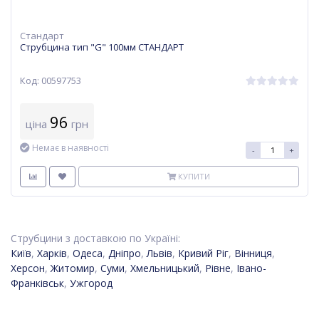
Стандарт
Струбцина тип "G" 100мм СТАНДАРТ
Код: 00597753
96
ціна
грн
Немає в наявності
-
+
КУПИТИ
Струбцини з доставкою по Україні:
Київ
,
Харків
,
Одеса
,
Дніпро
,
Львів
,
Кривий Ріг
,
Вінниця
,
Херсон
,
Житомир
,
Суми
,
Хмельницький
,
Рівне
,
Івано-
Франківськ
,
Ужгород