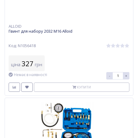
ALLOID
Гвинт для набору 2032 M16 Alloid
Код: N1056418
327
ціна
грн
Немає в наявності
-
+
КУПИТИ