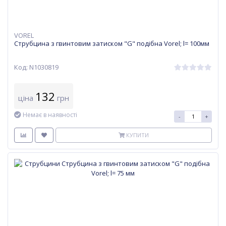
VOREL
Струбцина з гвинтовим затиском "G" подібна Vorel; l= 100мм
Код: N1030819
132
ціна
грн
Немає в наявності
-
+
КУПИТИ