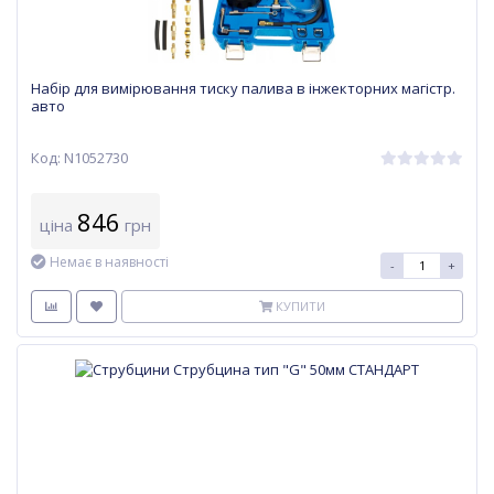
Набір для вимірювання тиску палива в інжекторних магістр.
авто
Код: N1052730
846
ціна
грн
Немає в наявності
-
+
КУПИТИ