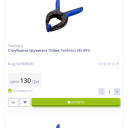
Technics
Струбцина пружинна 150мм, Technics (43-691)
Код: N1009500
130
ціна
грн
В наявності
-
+
КУПИТИ