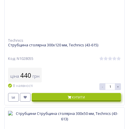
Technics
Струбцина столярна 300х120 мм, Technics (43-615)
Код: N1028055
440
ціна
грн
В наявності
-
+
КУПИТИ