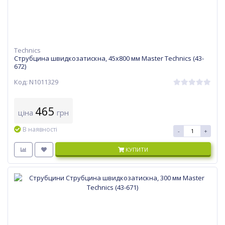
Technics
Струбцина швидкозатискна, 45х800 мм Master Technics (43-
672)
Код: N1011329
465
ціна
грн
В наявності
-
+
КУПИТИ