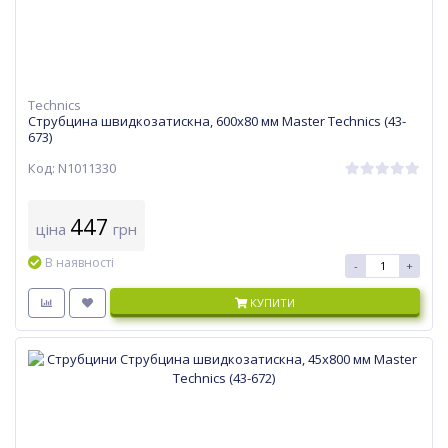
Technics
Струбцина швидкозатискна, 600х80 мм Master Technics (43-
673)
Код: N1011330
447
ціна
грн
В наявності
-
+
КУПИТИ