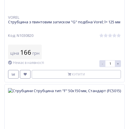
VOREL
Струбцина з гвинтовим затиском "G" подібна Vorel; l= 125 мм
Код: N1030820
166
ціна
грн
Немає в наявності
-
+
КУПИТИ