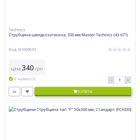
Technics
Струбцина швидкозатискна, 300 мм Master Technics (43-671)
Код: N1009501
340
ціна
грн
В наявності
-
+
КУПИТИ