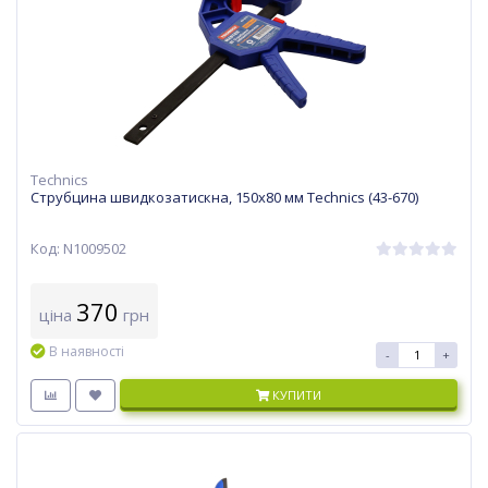
Technics
Струбцина швидкозатискна, 150х80 мм Technics (43-670)
Код: N1009502
370
ціна
грн
В наявності
-
+
КУПИТИ