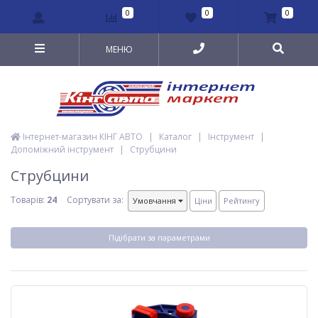
0
0
0
МЕНЮ
Інтернет-магазин КІНГ АВТО
|
Каталог
|
Інструмент
|
Допоміжний інструмент
|
Струбцини
Струбцини
Товарів:
24
Сортувати за:
Умовчання
Ціни
Рейтингу
Підібрати за параметрами