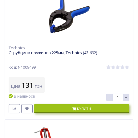
Technics
Струбцина пружинна 225мм, Technics (43-692)
Код: N1009499
131
ціна
грн
В наявності
-
+
КУПИТИ