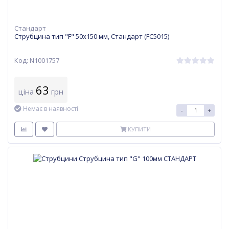
Стандарт
Струбцина тип "F" 50х150 мм, Стандарт (FC5015)
Код: N1001757
63
ціна
грн
Немає в наявності
-
+
КУПИТИ