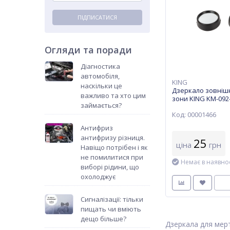
ПІДПИСАТИСЯ
Огляди та поради
Діагностика
автомобіля,
KING
наскільки це
Дзеркало зовніш
важливо та хто цим
зони KING KM-092-2
займається?
Код: 00001466
Антифриз
антифризу різниця.
25
ціна
грн
Навіщо потрібен і як
не помилитися при
Немає в наявнос
виборі рідини, що
охолоджує
Сигналізації: тільки
пищать чи вміють
дещо більше?
Дзеркала для мерт