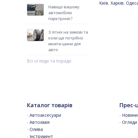
Київ
,
Харків
,
Одес
Навіщо вашому
автомобілю
парктронік?
З літніх на зимові та
коли ще потрібно
міняти шини для
авто
Всі огляди та поради
Каталог товарів
Прес-
-
Автоаксесуари
-
Новини 
-
Автохімія
-
Огляди
-
Олива
-
Інструмент