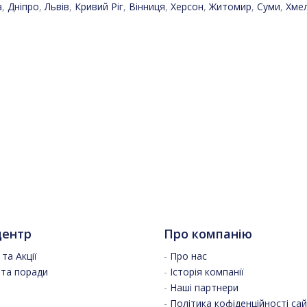
а
,
Дніпро
,
Львів
,
Кривий Ріг
,
Вінниця
,
Херсон
,
Житомир
,
Суми
,
Хме
центр
Про компанію
та Акції
-
Про нас
 та поради
-
Історія компанії
-
Наші партнери
-
Політика кофіденційності са