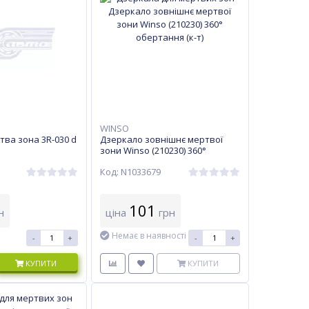
WINSO
ва зона 3R-030 d
Дзеркало зовнішнє мертвої
зони Winso (210230) 360°
обертання (к-т)
Код: N1033679
101
н
ціна
грн
Немає в наявності
-
+
-
+
КУПИТИ
КУПИТИ