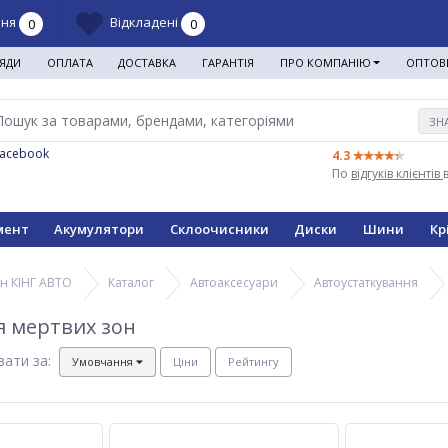
ння
Відкладені
0
0
ЯДИ
ОПЛАТА
ДОСТАВКА
ГАРАНТІЯ
ПРО КОМПАНІЮ
ОПТОВ
ЗН
Facebook
4.3
По
відгуків клієнтів
мент
Акумулятори
Склоочисники
Диски
Шини
Кр
н КІНГ АВТО
Каталог
Автоаксесуари
Автоустаткування
я мертвих зон
вати за:
Умовчання
Ціни
Рейтингу