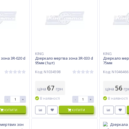
KING
KING
зона 3R-020 d
Дзеркало мертва зона 3R-033 d
Дзеркало мерт
95мм (1шт)
75мм
Код: N1034598
Код: N1046466
67
56
ціна
грн
ціна
гр
В наявності
В наявності
-
+
-
+
КУПИТИ
КУПИТИ