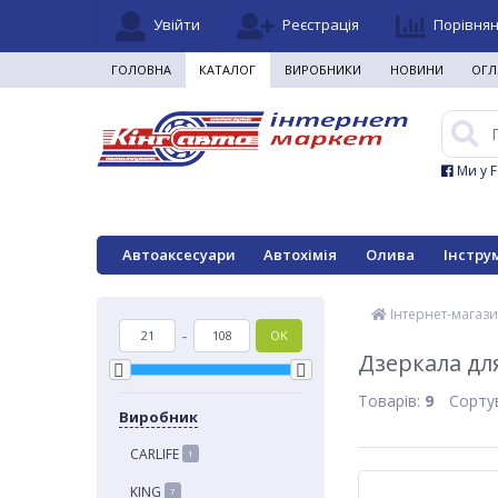
Увійти
Реєстрація
Порівня
ГОЛОВНА
КАТАЛОГ
ВИРОБНИКИ
НОВИНИ
ОГЛ
Ми у 
Автоаксесуари
Автохімія
Олива
Інстру
Інтернет-магази
-
OK
Дзеркала дл
Товарів:
9
Сорту
Виробник
CARLIFE
1
KING
7