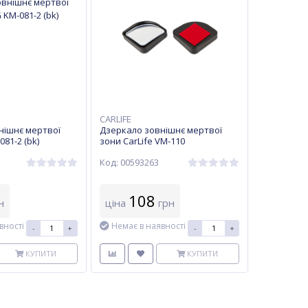
CARLIFE
нішнє мертвої
Дзеркало зовнішнє мертвої
81-2 (bk)
зони CarLife VM-110
Код: 00593263
108
н
ціна
грн
вності
Немає в наявності
-
+
-
+
КУПИТИ
КУПИТИ