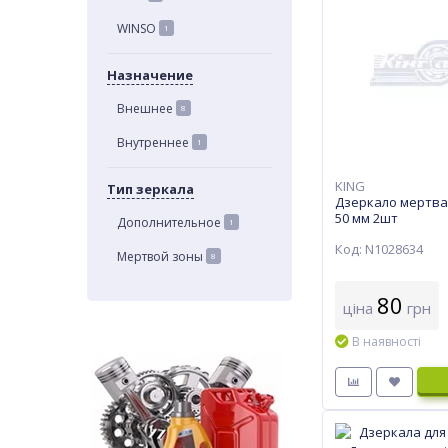
WINSO
1
Назначение
Внешнее
8
Внутреннее
1
KING
Тип зеркала
Дзеркало мертва 
50 мм 2шт
Дополнительное
1
Код: N1028634
Мертвой зоны
8
80
ціна
грн
В наявності