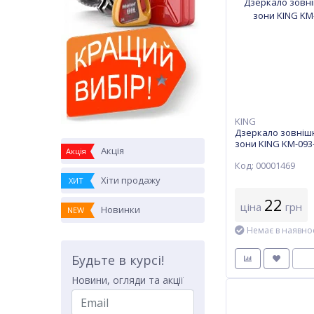
KING
Дзеркало зовніш
зони KING KM-093-
Акція
Акція
Код: 00001469
Хіти продажу
ХИТ
22
ціна
грн
Новинки
NEW
Немає в наявнос
Будьте в курсі!
Новини, огляди та акції