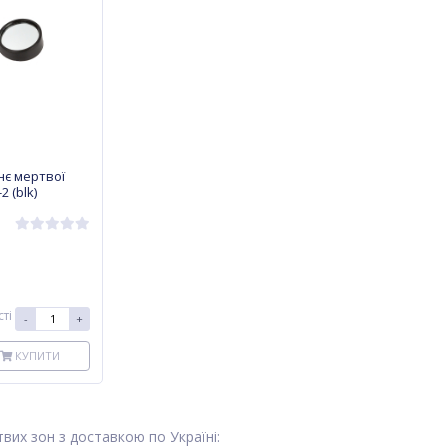
нє мертвої
 (blk)
ті
-
+
КУПИТИ
вих зон з доставкою по Україні: