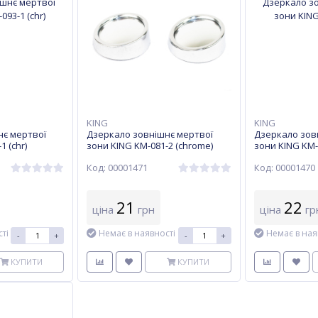
KING
KING
нє мертвої
Дзеркало зовнішнє мертвої
Дзеркало зов
1 (chr)
зони KING KM-081-2 (chrome)
зони KING KM-0
Ø40 мм 360* кругле
Код: 00001471
Код: 00001470
21
22
ціна
грн
ціна
гр
ті
Немає в наявності
Немає в ная
-
+
-
+
КУПИТИ
КУПИТИ