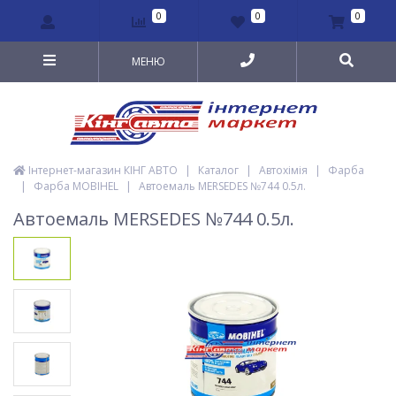
0
0
0
МЕНЮ
Інтернет-магазин КІНГ АВТО
|
Каталог
|
Автохімія
|
Фарба
|
Фарба MOBIHEL
|
Автоемаль MERSEDES №744 0.5л.
Автоемаль MERSEDES №744 0.5л.