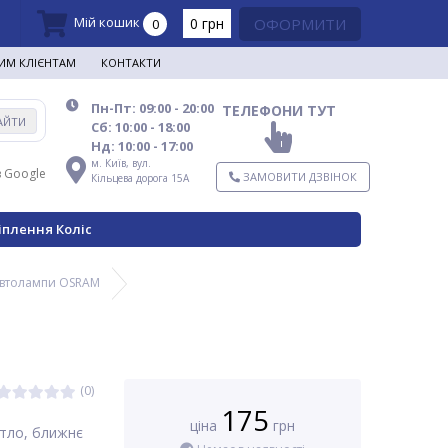
Мій кошик
0 грн
ОФОРМИТИ
0
ИМ КЛІЄНТАМ
КОНТАКТИ
Пн-Пт: 09:00 - 20:00
ТЕЛЕФОНИ ТУТ
АЙТИ
Сб: 10:00 - 18:00
Нд: 10:00 - 17:00
м. Київ,
вул.
в Google
ЗАМОВИТИ ДЗВІНОК
Кільцева дорога 15А
іплення Коліс
втолампи OSRAM
(0)
175
ціна
грн
ітло, ближнє