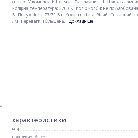
світло- У комплекті: 1 лампа- Тип лампи: H4- Цоколь лампи:
Колірна температура: 3200 K- Колір колби: не пофарбована
В- Потужність: 75/70 Вт- Колір світіння: білий- Світловий по
Лм- Переваги: збільшена…
Докладніше
характеристики
Код:
Бренд/Виробник: