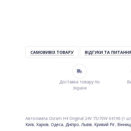
САМОВИВІЗ ТОВАРУ
ВІДГУКИ ТА ПИТАНН
Доставка товару по
Ви
Україні
Автолампа Osram H4 Original 24V 75/70W 64196 (1 шт.
Київ
,
Харків
,
Одеса
,
Дніпро
,
Львів
,
Кривий Ріг
,
Вінниц