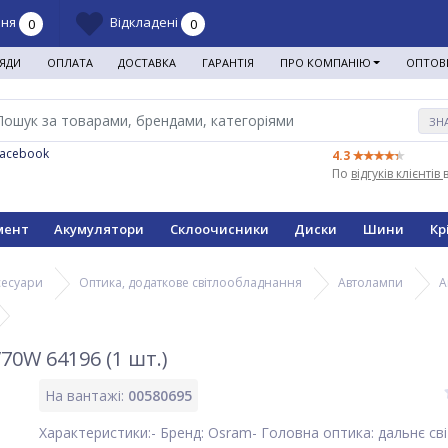
ння
Відкладені
0
0
ЯДИ
ОПЛАТА
ДОСТАВКА
ГАРАНТІЯ
ПРО КОМПАНІЮ
ОПТОВ
ЗН
Facebook
4.3
По
відгуків клієнтів
мент
Акумулятори
Склоочисники
Диски
Шини
Кр
сесуари
Оптика, додаткове світлообладнання
Автолампи
А
70W 64196 (1 шт.)
На вантажі:
00580695
Характеристики:- Бренд: Osram- Головна оптика: дальнє св