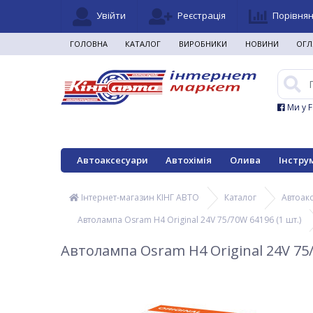
Увійти
Реєстрація
Порівня
ГОЛОВНА
КАТАЛОГ
ВИРОБНИКИ
НОВИНИ
ОГЛ
Ми у 
Автоаксесуари
Автохімія
Олива
Інстру
Інтернет-магазин КІНГ АВТО
Каталог
Автоак
Автолампа Osram H4 Original 24V 75/70W 64196 (1 шт.)
Автолампа Osram H4 Original 24V 75/