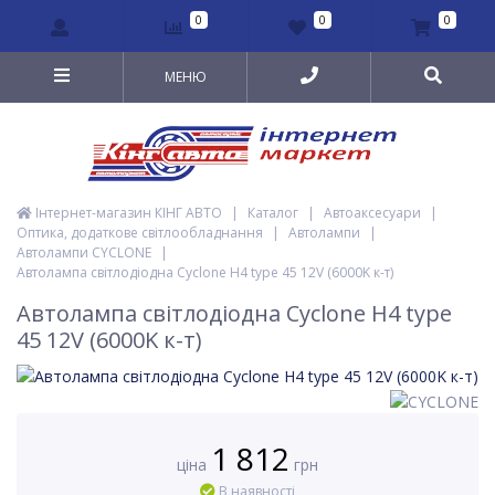
0
0
0
МЕНЮ
Інтернет-магазин КІНГ АВТО
|
Каталог
|
Автоаксесуари
|
Оптика, додаткове світлообладнання
|
Автолампи
|
Автолампи CYCLONE
|
Автолампа світлодіодна Cyclone H4 type 45 12V (6000K к-т)
Автолампа світлодіодна Cyclone H4 type
45 12V (6000K к-т)
1 812
ціна
грн
В наявності