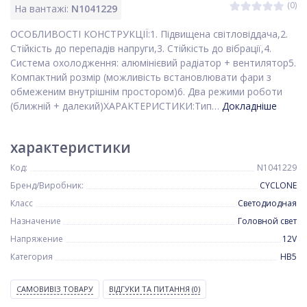
(0)
На вантажі:
N1041229
ОСОБЛИВОСТІ КОНСТРУКЦІЇ:1. Підвищена світловіддача,2.
Стійкість до перепадів напруги,3. Стійкість до вібрації,4.
Система охолодження: алюмінієвий радіатор + вентилятор5.
Компактний розмір (можливість встановлювати фари з
обмеженим внутрішнім простором)6. Два режими роботи
(ближній + далекий)ХАРАКТЕРИСТИКИ:Тип…
Докладніше
характеристики
Код:
N1041229
Бренд/Виробник:
CYCLONE
Класс
Светодиодная
Назначение
Головной свет
Напряжение
12V
Категория
HB5
САМОВИВІЗ ТОВАРУ
ВІДГУКИ ТА ПИТАННЯ
(0)