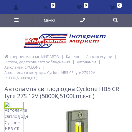
0
0
0
МЕНЮ
Інтернет-магазин КІНГ АВТО
|
Каталог
|
Автоаксесуари
|
Оптика, додаткове світлообладнання
|
Автолампи
|
Автолампи CYCLONE
|
Автолампа світлодіодна Cyclone HB5 CR tyre 27S 12V
(5000K,5100Lm,к-т.)
Автолампа світлодіодна Cyclone HB5 CR
tyre 27S 12V (5000K,5100Lm,к-т.)