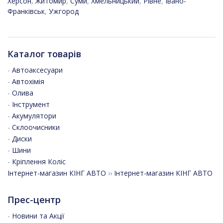
Херсон
,
Житомир
,
Суми
,
Хмельницький
,
Рівне
,
Івано-
Франківськ
,
Ужгород
Каталог товарів
-
Автоаксесуари
-
Автохімія
-
Олива
-
Інструмент
-
Акумулятори
-
Склоочисники
-
Диски
-
Шини
-
Кріплення Коліс
Інтернет-магазин КІНГ АВТО
››
Інтернет-магазин КІНГ АВТО
Прес-центр
-
Новини та Акції