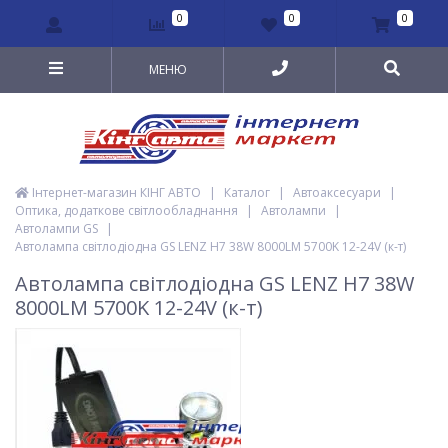
0
0
0
МЕНЮ
Інтернет-магазин КІНГ АВТО
|
Каталог
|
Автоаксесуари
|
Оптика, додаткове світлообладнання
|
Автолампи
|
Автолампи GS
|
Автолампа світлодіодна GS LENZ Н7 38W 8000LM 5700K 12-24V (к-т)
Автолампа світлодіодна GS LENZ Н7 38W
8000LM 5700K 12-24V (к-т)