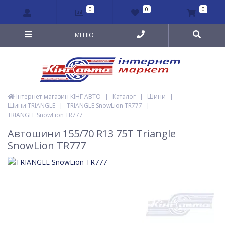
0
0
0
МЕНЮ
Інтернет-магазин КІНГ АВТО
|
Каталог
|
Шини
|
Шини TRIANGLE
|
TRIANGLE SnowLion TR777
|
TRIANGLE SnowLion TR777
Автошини 155/70 R13 75T Triangle
SnowLion TR777