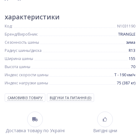
характеристики
Код:
N1031190
Бренд/Виробник:
TRIANGLE
Сезонность шины
зима
Радиус шины/диска
R13
Ширина шины
155
Высота шины
70
Индекс скорости шины
T - 190 км/ч
Индекс нагрузки шины
75 (387 кг)
САМОВИВІЗ ТОВАРУ
ВІДГУКИ ТА ПИТАННЯ
(0)
Доставка товару по Україні
Вигідні ціни