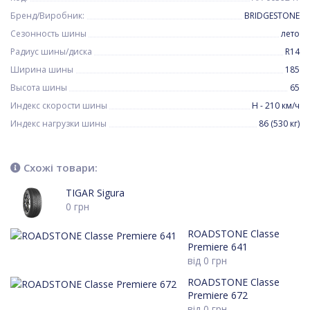
Бренд/Виробник:
BRIDGESTONE
Сезонность шины
лето
Радиус шины/диска
R14
Ширина шины
185
Высота шины
65
Индекс скорости шины
H - 210 км/ч
Индекс нагрузки шины
86 (530 кг)
Схожі товари:
TIGAR Sigura
0
грн
ROADSTONE Classe
Premiere 641
від
0
грн
ROADSTONE Classe
Premiere 672
від
0
грн