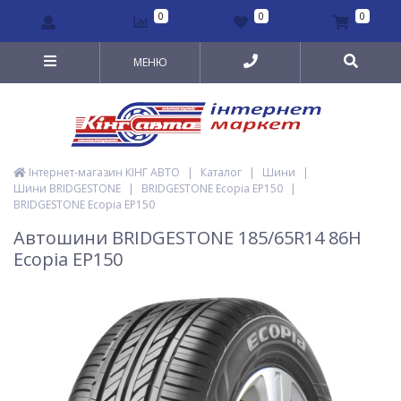
0
0
0
МЕНЮ
Інтернет-магазин КІНГ АВТО
|
Каталог
|
Шини
|
Шини BRIDGESTONE
|
BRIDGESTONE Ecopia EP150
|
BRIDGESTONE Ecopia EP150
Автошини BRIDGESTONE 185/65R14 86H
Ecopia EP150