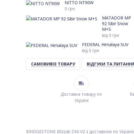
NITTO NT90W
0
грн
MATADOR MP
92 Sibir Snow
M+S
від
0
грн
FEDERAL Himalaya SUV
від
0
грн
САМОВИВІЗ ТОВАРУ
ВІДГУКИ ТА ПИТАНН
Доставка товару по
Ви
Україні
BRIDGESTONE Blizzak DM-V2 з доставкою по Україні