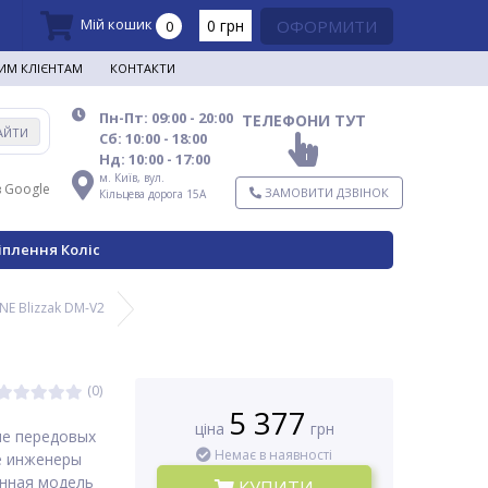
Мій кошик
0 грн
ОФОРМИТИ
0
ИМ КЛІЄНТАМ
КОНТАКТИ
Пн-Пт: 09:00 - 20:00
ТЕЛЕФОНИ ТУТ
АЙТИ
Сб: 10:00 - 18:00
Нд: 10:00 - 17:00
м. Київ,
вул.
в Google
ЗАМОВИТИ ДЗВІНОК
Кільцева дорога 15А
іплення Коліс
E Blizzak DM-V2
(0)
5 377
ціна
грн
ние передовых
Немає в наявності
е инженеры
онная модель