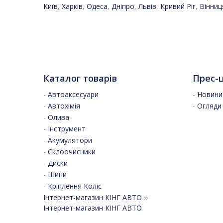
Київ
,
Харків
,
Одеса
,
Дніпро
,
Львів
,
Кривий Ріг
,
Вінниц
Каталог товарів
Прес-
-
Автоаксесуари
-
Новини 
-
Автохімія
-
Огляди
-
Олива
-
Інструмент
-
Акумулятори
-
Склоочисники
-
Диски
-
Шини
-
Кріплення Коліс
Інтернет-магазин КІНГ АВТО
››
Інтернет-магазин КІНГ АВТО