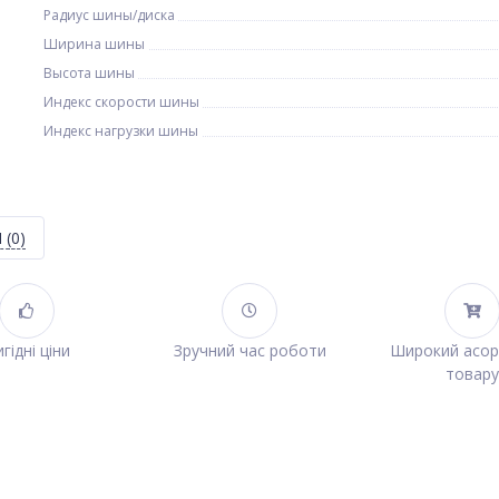
Радиус шины/диска
Ширина шины
Высота шины
Индекс скорости шины
Индекс нагрузки шины
Я
(0)
гідні ціни
Зручний час роботи
Широкий асо
товару
: