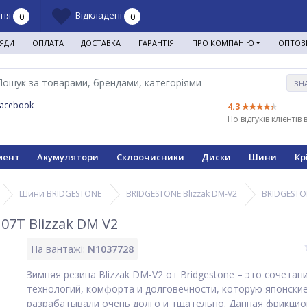
ння
Відкладені
0
0
ЯДИ
ОПЛАТА
ДОСТАВКА
ГАРАНТІЯ
ПРО КОМПАНІЮ
ОПТОВ
ЗН
Facebook
4.3
По
відгуків клієнтів
мент
Акумулятори
Склоочисники
Диски
Шини
Кр
Шини BRIDGESTONE
BRIDGESTONE Blizzak DM-V2
BRIDGESTON
7T Blizzak DM V2
На вантажі:
N1037728
Зимняя резина Blizzak DM-V2 от Bridgestone – это сочета
технологий, комфорта и долговечности, которую японски
разрабатывали очень долго и тщательно. Данная фрикци