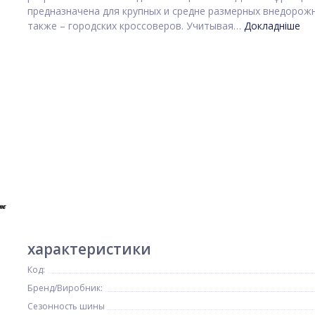
предназначена для крупных и средне размерных внедорожн
также – городских кроссоверов. Учитывая…
Докладніше
характеристики
Код:
Бренд/Виробник:
Сезонность шины