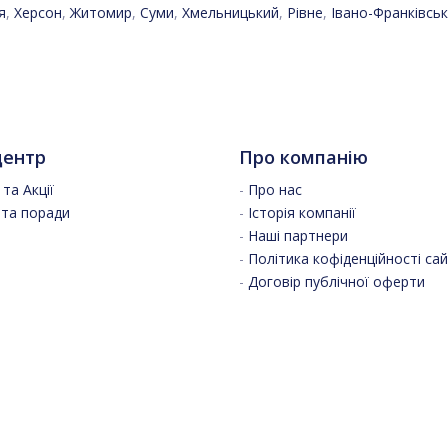
я
,
Херсон
,
Житомир
,
Суми
,
Хмельницький
,
Рівне
,
Івано-Франківськ
центр
Про компанію
та Акції
-
Про нас
 та поради
-
Історія компанії
-
Наші партнери
-
Політика кофіденційності са
-
Договір публічної оферти