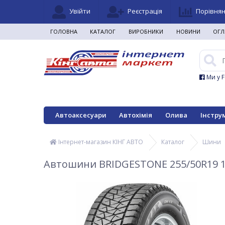
Увійти
Реєстрація
Порівня
ГОЛОВНА
КАТАЛОГ
ВИРОБНИКИ
НОВИНИ
ОГЛ
Ми у 
Автоаксесуари
Автохімія
Олива
Інстру
Інтернет-магазин КІНГ АВТО
Каталог
Шини
Автошини BRIDGESTONE 255/50R19 10