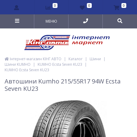
0
0
0
МЕНЮ
Інтернет-магазин КІНГ АВТО
|
Каталог
|
Шини
|
Шини KUMHO
|
KUMHO Ecsta Seven KU23
|
KUMHO Ecsta Seven KU23
Автошини Kumho 215/55R17 94W Ecsta
Seven KU23