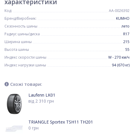
характеристики
Код:
AA-0026392
Бренд/Виробник:
KUMHO
Сезонность шины
лето
Радиус шины/диска
R17
Ширина шины
215
Высота шины
55
Индекс скорости шины
W - 270 км/ч
Индекс нагрузки шины
94 (670 кг)
Схожі товари:
Laufenn LK01
від
2 310
грн
TRIANGLE Sportex TSH11 TH201
0
грн