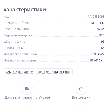
характеристики
Код:
AA-0438098
Бренд/Виробник:
MICHELIN
Сезонность шины
зима
Радиус шины/диска
R15
Ширина шины
195
Высота шины
65
Индекс скорости шины
T - 190 км/ч
Индекс нагрузки шины
91 (615 кг)
САМОВИВІЗ ТОВАРУ
ВІДГУКИ ТА ПИТАННЯ
(0)
Доставка товару по Україні
Вигідні ціни