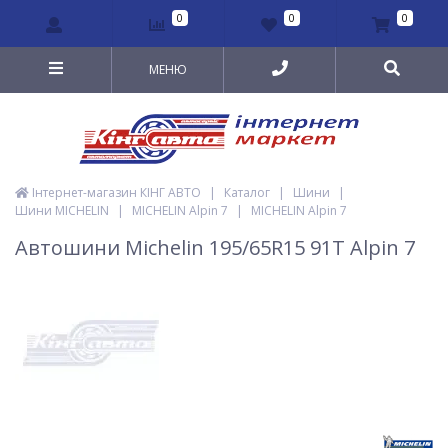
0
0
0
МЕНЮ
Інтернет-магазин КІНГ АВТО
|
Каталог
|
Шини
|
Шини MICHELIN
|
MICHELIN Alpin 7
|
MICHELIN Alpin 7
Автошини Michelin 195/65R15 91T Alpin 7