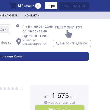
Мій кошик
0 грн
ОФОРМИТИ
0
ИМ КЛІЄНТАМ
КОНТАКТИ
Пн-Пт: 09:00 - 20:00
ТЕЛЕФОНИ ТУТ
АЙТИ
Сб: 10:00 - 18:00
Нд: 10:00 - 17:00
м. Київ,
вул.
в Google
ЗАМОВИТИ ДЗВІНОК
Кільцева дорога 15А
іплення Коліс
(0)
1 675
ціна
грн
Немає в наявності