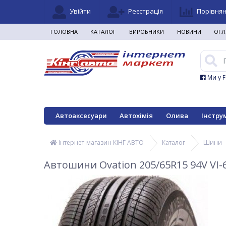
Увійти
Реєстрація
Порівня
ГОЛОВНА
КАТАЛОГ
ВИРОБНИКИ
НОВИНИ
ОГЛ
Ми у 
Автоаксесуари
Автохімія
Олива
Інстру
Інтернет-магазин КІНГ АВТО
Каталог
Шини
Автошини Ovation 205/65R15 94V VI-