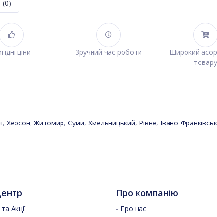
Я
(0)
гідні ціни
Зручний час роботи
Широкий асо
товару
я
,
Херсон
,
Житомир
,
Суми
,
Хмельницький
,
Рівне
,
Івано-Франківськ
центр
Про компанію
та Акції
-
Про нас