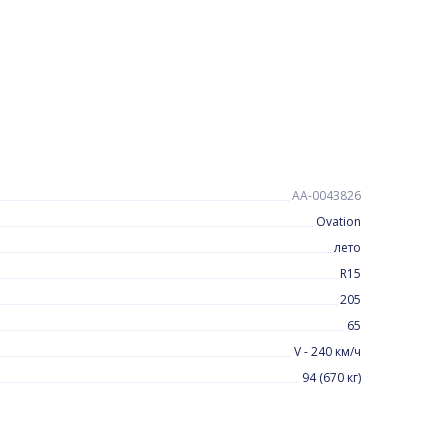
AA-0043826
Ovation
лето
R15
205
65
V - 240 км/ч
94 (670 кг)