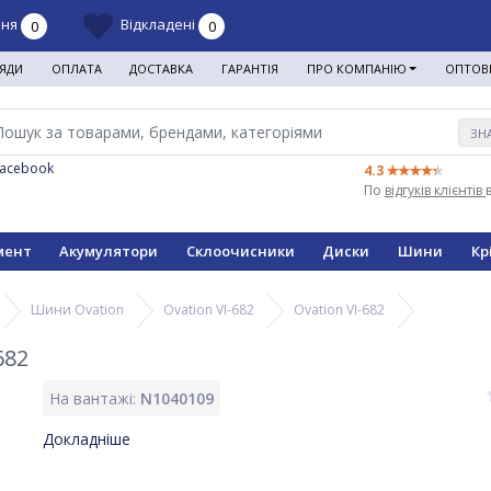
ння
Відкладені
0
0
ЯДИ
ОПЛАТА
ДОСТАВКА
ГАРАНТІЯ
ПРО КОМПАНІЮ
ОПТОВ
ЗН
Facebook
4.3
По
відгуків клієнтів
мент
Акумулятори
Склоочисники
Диски
Шини
Кр
Шини Ovation
Ovation VI-682
Ovation VI-682
682
На вантажі:
N1040109
Докладніше