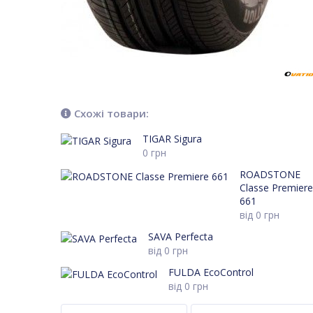
Схожі товари:
TIGAR Sigura
0
грн
ROADSTONE
Classe Premiere
661
від
0
грн
SAVA Perfecta
від
0
грн
FULDA EcoControl
від
0
грн