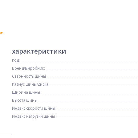
характеристики
Код:
Бренд/Виробник:
Сезонность шины
Радиус шины/диска
Ширина шины
Высота шины
Индекс скорости шины
Индекс нагрузки шины