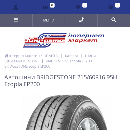
0
0
0
МЕНЮ
Інтернет-магазин КІНГ АВТО
|
Каталог
|
Шини
|
Шини BRIDGESTONE
|
BRIDGESTONE Ecopia EP200
|
BRIDGESTONE Ecopia EP200
Автошини BRIDGESTONE 215/60R16 95H
Ecopia EP200