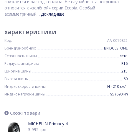
снижается и расход топлива. Не случайно эта покрышка
относится к «зелёной» серии Ecopia. Особый
асимметричный…
Докладніше
характеристики
Код:
AA-0019855
Бренд/Виробник:
BRIDGESTONE
Сезонность шины
лето
Радиус шины/диска
R16
Ширина шины
215
Высота шины
60
Индекс скорости шины
H - 210 км/ч
Индекс нагрузки шины
95 (690 кг)
Схожі товари:
MICHELIN Primacy 4
3 995
грн